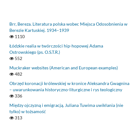
Brr, Bereza. Literatura polska wobec Miejsca Odosobnienia w
Berezie Kartuskiej. 1934–1939
1110
Łódzkie realia w twórczości hip-hopowej Adama
Ostrowskiego (ps. O.S.T.R.)
552
Muckraker websites (American and European examples)
482
Obrzęd koronacji królewskiej w kronice Aleksandra Gwagnina
– uwarunkowania historyczno-liturgiczne i rys teologiczny
336
Między ojczyzną i emigracją. Juliana Tuwima uwikłania (nie
tylko) w tożsamość
313