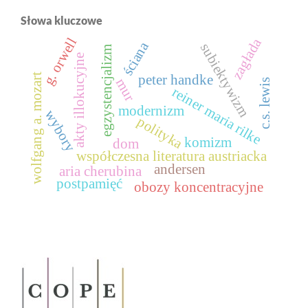
Słowa kluczowe
g. orwell
zagłada
ściana
subiektywizm
egzystencjalizm
akty illokucyjne
wolfgang a. mozart
peter handke
mur
c.s. lewis
reiner maria rilke
modernizm
wybory
polityka
komizm
dom
współczesna literatura austriacka
andersen
aria cherubina
postpamięć
obozy koncentracyjne