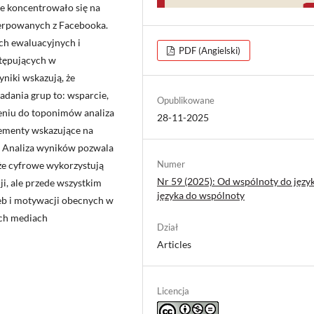
e koncentrowało się na
erpowanych z Facebooka.
ch ewaluacyjnych i
PDF (Angielski)
stępujących w
niki wskazują, że
dania grup to: wsparcie,
Opublikowane
ieniu do toponimów analiza
28-11-2025
lementy wskazujące na
ej. Analiza wyników pozwala
Numer
akże cyfrowe wykorzystują
Nr 59 (2025): Od wspólnoty do języ
ji, ale przede wszystkim
języka do wspólnoty
eb i motywacji obecnych w
ich mediach
Dział
Articles
Licencja