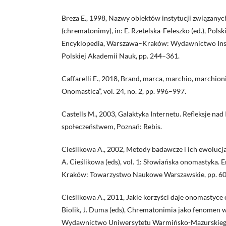
Breza E., 1998, Nazwy obiektów instytucji związanyc
(chrematonimy), in: E. Rzetelska-Feleszko (ed.), Pols
Encyklopedia, Warszawa–Kraków: Wydawnictwo Inst
Polskiej Akademii Nauk, pp. 244–361.
Caffarelli E., 2018, Brand, marca, marchio, marchioni
Onomastica”, vol. 24, no. 2, pp. 996–997.
Castells M., 2003, Galaktyka Internetu. Refleksje na
społeczeństwem, Poznań: Rebis.
Cieślikowa A., 2002, Metody badawcze i ich ewolucja,
A. Cieślikowa (eds), vol. 1: Słowiańska onomastyka.
Kraków: Towarzystwo Naukowe Warszawskie, pp. 6
Cieślikowa A., 2011, Jakie korzyści daje onomastyce
Biolik, J. Duma (eds), Chrematonimia jako fenomen w
Wydawnictwo Uniwersytetu Warmińsko-Mazurskiego