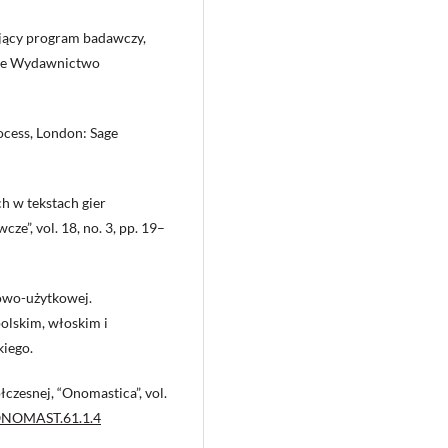
ujący program badawczy,
ie Wydawnictwo
rocess, London: Sage
h w tekstach gier
e”, vol. 18, no. 3, pp. 19–
owo-użytkowej.
lskim, włoskim i
iego.
czesnej, “Onomastica”, vol.
/ONOMAST.61.1.4