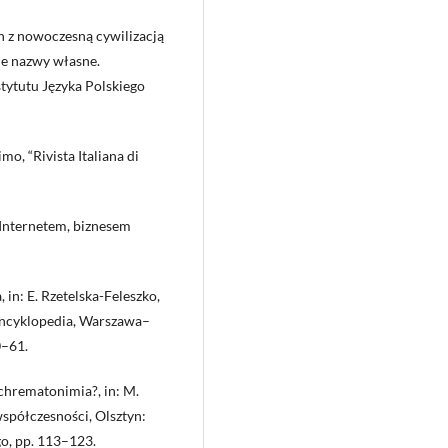
h z nowoczesną cywilizacją
kie nazwy własne.
ytutu Języka Polskiego
mo, “Rivista Italiana di
d Internetem, biznesem
 in: E. Rzetelska-Feleszko,
 Encyklopedia, Warszawa–
0–61.
 chrematonimia?, in: M.
spółczesności, Olsztyn:
, pp. 113–123.