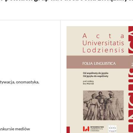
otywacja, onomastyka,
dyskursie mediów