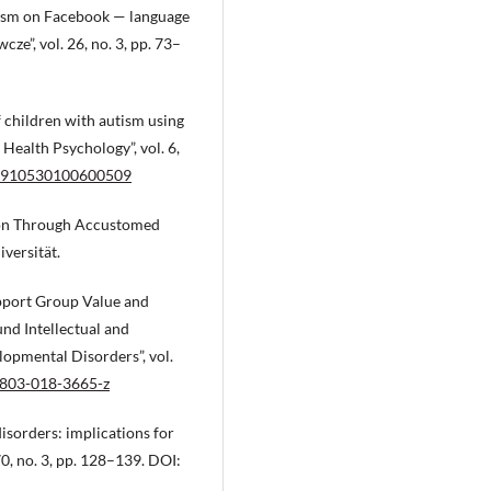
utism on Facebook — language
ze”, vol. 26, no. 3, pp. 73–
f children with autism using
Health Psychology”, vol. 6,
135910530100600509
ion Through Accustomed
versität.
Support Group Value and
nd Intellectual and
lopmental Disorders”, vol.
10803-018-3665-z
isorders: implications for
70, no. 3, pp. 128–139. DOI: