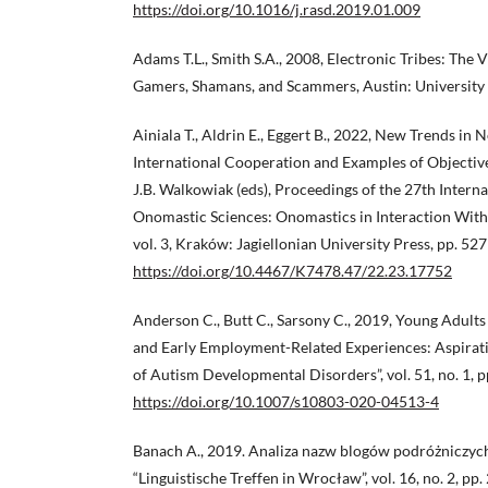
https://doi.org/10.1016/j.rasd.2019.01.009
Adams T.L., Smith S.A., 2008, Electronic Tribes: The 
Gamers, Shamans, and Scammers, Austin: University 
Ainiala T., Aldrin E., Eggert B., 2022, New Trends in
International Cooperation and Examples of Objectives
J.B. Walkowiak (eds), Proceedings of the 27th Intern
Onomastic Sciences: Onomastics in Interaction With
vol. 3, Kraków: Jagiellonian University Press, pp. 52
https://doi.org/10.4467/K7478.47/22.23.17752
Anderson C., Butt C., Sarsony C., 2019, Young Adult
and Early Employment-Related Experiences: Aspirati
of Autism Developmental Disorders”, vol. 51, no. 1, 
https://doi.org/10.1007/s10803-020-04513-4
Banach A., 2019. Analiza nazw blogów podróżniczyc
“Linguistische Treffen in Wrocław”, vol. 16, no. 2, pp.