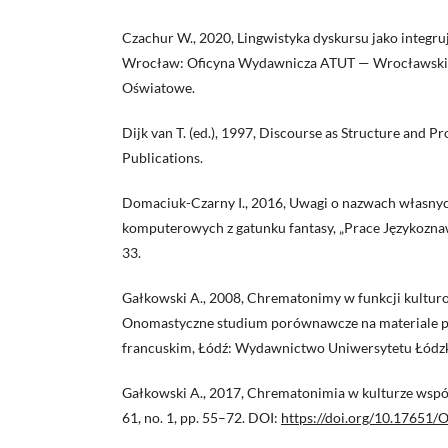
Czachur W., 2020, Lingwistyka dyskursu jako integr
Wrocław: Oficyna Wydawnicza ATUT — Wrocławsk
Oświatowe.
Dijk van T. (ed.), 1997, Discourse as Structure and P
Publications.
Domaciuk-Czarny I., 2016, Uwagi o nazwach własnyc
komputerowych z gatunku fantasy, „Prace Językoznawcz
33.
Gałkowski A., 2008, Chrematonimy w funkcji kultur
Onomastyczne studium porównawcze na materiale po
francuskim, Łódź: Wydawnictwo Uniwersytetu Łódzk
Gałkowski A., 2017, Chrematonimia w kulturze współ
61, no. 1, pp. 55–72. DOI:
https://doi.org/10.17651