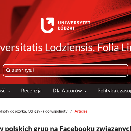
versitatis Lodziensis. Folia Li
ość
Recenzja
Dla Autorów
Polityka czas
lnoty do języka. Od języka do wspólnoty
/
Articles
zw polskich grup na Facebooku związanyc