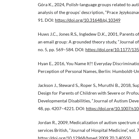
Góra K., 2024, Polish-language groups related to a
analysis of the groups’ description, “Prace Językoznawc
91. DOI:
https://doi.org/10.31648/pj.10349
Huws J.C., Jones R.S., Ingledew D.K., 2001, Parents o
an email group: A grounded theory study, “Journal of 
no. 5, pp. 569–584. DOI:
https://doi.org/10.1177/
Hyan E., 2016, You Name It?! Everyday Discriminat
Perception of Personal Names, Berlin: Humboldt-Uni
Jackson J., Steward S., Roper S., Muruthi B., 2018, 
Design for Parents of Children with Severe or Profou
Developmental Disabilities, “Journal of Autism Deve
48, pp. 4207–4221. DOI:
https://doi.org/10.1007/s
Jordan R., 2009, Medicalization of autism spectrum d
services British, “Journal of Hospital Medicine”, vol. 
https://doi.org/10.12968/hmed.2009.70.3.40550