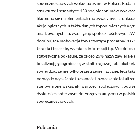
społecznościowych wokół autyzmu w Polsce. Badani
strukturze i semantyce 150 socjoideonimów wyeksc
Skupiono się na elementach motywacyjnych, funkcja
aksjologicznych, a także danych toponimicznych wy
analizowanych nazwach grup społecznościowych. Wy
dominujące motywacje towarzyszące procesowi zakła
terapia i leczenie, wymiana informacji itp. W odnies
statystyczna pokazuje, że około 25% nazw zawiera e
lokalizację geograficzną w skali krajowej lub lokaln
stwierdzić, że nie tylko przestrzenie fizyczne, lecz t
nazwy do wyrażania tożsamości, oznaczania lokalizac
stanowią one wskaźniki wartości społecznych, potrz
dyskursie społecznym dotyczącym autyzmu w polsk
społecznościowych.
Pobrania