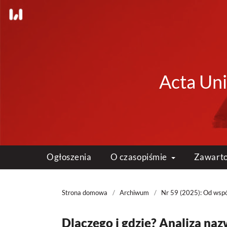
Acta Uni
Ogłoszenia
O czasopiśmie
Zawart
Strona domowa
/
Archiwum
/
Nr 59 (2025): Od wspó
Dlaczego i gdzie? Analiza na