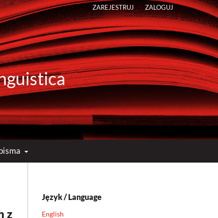
ZAREJESTRUJ
ZALOGUJ
nguistica
opisma
Język / Language
h z
English