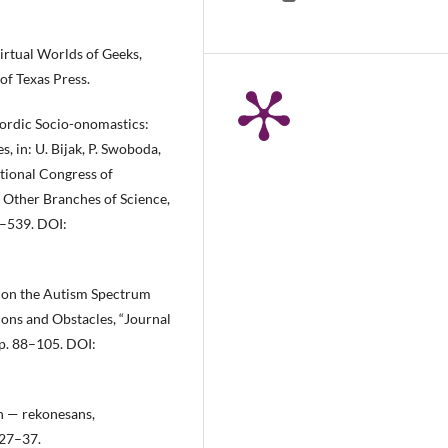
Virtual Worlds of Geeks,
of Texas Press.
 Nordic Socio-onomastics:
, in: U. Bijak, P. Swoboda,
ational Congress of
 Other Branches of Science,
7–539. DOI:
s on the Autism Spectrum
ons and Obstacles, “Journal
pp. 88–105. DOI:
h — rekonesans,
 27–37.