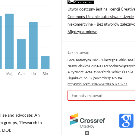
Utwór dostępny jest na licencji
Creativ
Commons Uznanie autorstwa – Użycie
niekomercyjne – Bez utworów zależnyc
Międzynarodowe
.
Jak cytować
Góra, Katarzyna. 2025. “Dlaczego I Gdzie? Anal
Nazw Polskich Grup Na Facebooku związanych
Autyzmem”.
Acta Universitatis Lodziensis. Folia
Linguistica
, no. 59 (November): 165-84.
https://doi.org/10.18778/0208-6077.59.11
.
Formaty cytowań
alise and advocate: An
sm groups, “Research in
1. DOI:
0