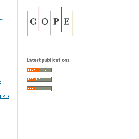
ry
Latest publications
e
h 4.0
.