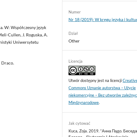
Numer
Nr 18 (2019): W kręgu języka i kultu
ia. W: Współczesny język
Dział
Meli-Cullen, J. Roguska, A.
Other
nistyki Uniwersytetu
Licencja
 Draco.
Utwór dostępny jest na licencji
Creativ
Commons Uznanie autorstwa – Użycie
niekomercyjne – Bez utworów zależnyc
Międzynarodowe
.
Jak cytować
Kuca, Zoja. 2019. “Анна Падо. Беседа
Беседа – Skutecznie I Atrakcyjnie.