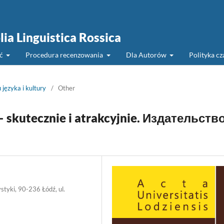
lia Linguistica Rossica
ść
Procedura recenzowania
Dla Autorów
Polityka c
języka i kultury
/
Other
 skutecznie i atrakcyjnie. Издательство
styki, 90-236 Łódź, ul.