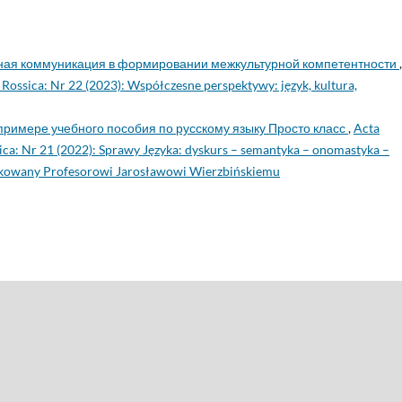
ая коммуникация в формировании межкультурной компетентности
,
ca Rossica: Nr 22 (2023): Współczesne perspektywy: język, kultura,
примере учебного пособия по русскому языку Просто класс
,
Acta
ssica: Nr 21 (2022): Sprawy Języka: dyskurs – semantyka – onomastyka –
ykowany Profesorowi Jarosławowi Wierzbińskiemu