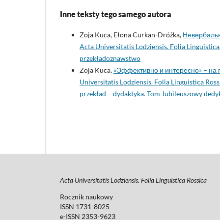
Inne teksty tego samego autora
Zoja Kuca, Ełona Curkan-Dróżka,
Невербальн
Acta Universitatis Lodziensis. Folia Linguisti
przekładoznawstwo
Zoja Kuca,
«Эффективно и интересно» – на 
Universitatis Lodziensis. Folia Linguistica Ro
przekład – dydaktyka. Tom Jubileuszowy ded
Acta Universitatis Lodziensis. Folia Linguistica Rossica
Rocznik naukowy
ISSN 1731-8025
e-ISSN 2353-9623