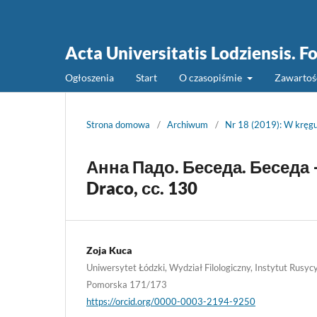
Acta Universitatis Lodziensis. Fo
Ogłoszenia
Start
O czasopiśmie
Zawarto
Strona domowa
/
Archiwum
/
Nr 18 (2019): W kręgu 
Анна Падо. Беседа. Беседа –
Draco, сс. 130
Zoja Kuca
Uniwersytet Łódzki, Wydział Filologiczny, Instytut Rusycy
Pomorska 171/173
https://orcid.org/0000-0003-2194-9250