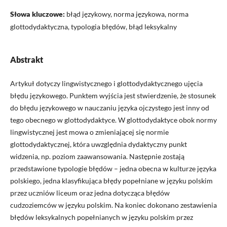
Słowa kluczowe:
błąd językowy, norma językowa, norma
glottodydaktyczna, typologia błędów, błąd leksykalny
Abstrakt
Artykuł dotyczy lingwistycznego i glottodydaktycznego ujęcia
błędu językowego. Punktem wyjścia jest stwierdzenie, że stosunek
do błędu językowego w nauczaniu języka ojczystego jest inny od
tego obecnego w glottodydaktyce. W glottodydaktyce obok normy
lingwistycznej jest mowa o zmieniającej się normie
glottodydaktycznej, która uwzględnia dydaktyczny punkt
widzenia, np. poziom zaawansowania. Następnie zostają
przedstawione typologie błędów – jedna obecna w kulturze języka
polskiego, jedna klasyfikująca błędy popełniane w języku polskim
przez uczniów liceum oraz jedna dotycząca błędów
cudzoziemców w języku polskim. Na koniec dokonano zestawienia
błędów leksykalnych popełnianych w języku polskim przez