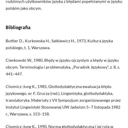
rodzimych użytkowników języka z błędami popełnianymi w języku
polskim jako obcym.
Bibliografia
Buttler D., Kurkowska H., Satkiewicz H., 1973, Kultura języka
polskiego, t. 1, Warszawa.
Cienkowski W., 1980, Błędy w języku ojczystym a błędy w języku
obcym. Terminologia i problematyka, „Poradnik Językowy”, z. 8, s.
441–447.
Chomicz-Jung K., 1985, Glottodydaktyczna ewaluacja błędu
językowego, w: F. Grucza (red.), Lingwistyka, glottodydaktyka,
translatoryka. Materiały z VII Sympozjum zorganizowanego przez
Instytut Lingwistyki Stosowanej UW Jadwisin 5–7 listopada 1982
r., Warszawa, s. 153–158.
Chomicz-Jung K., 1990, Norma glottodydaktyczna i jej rola w