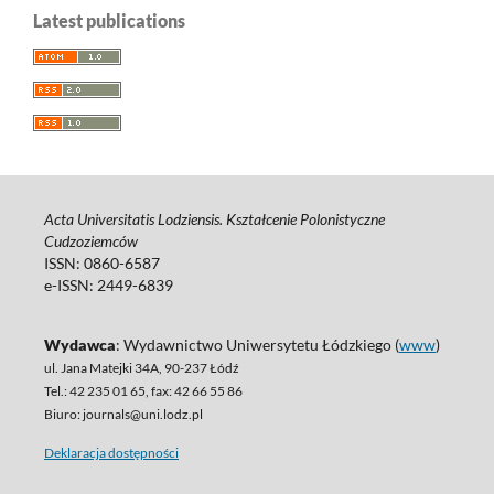
Latest publications
Acta Universitatis Lodziensis. Kształcenie Polonistyczne
Cudzoziemców
ISSN: 0860-6587
e-ISSN: 2449-6839
Wydawca
: Wydawnictwo Uniwersytetu Łódzkiego (
www
)
ul. Jana Matejki 34A, 90-237 Łódź
Tel.: 42 235 01 65, fax: 42 66 55 86
Biuro: journals@uni.lodz.pl
Deklaracja dostępności