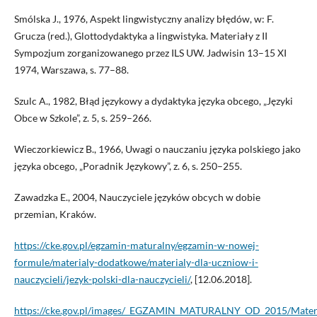
Smólska J., 1976, Aspekt lingwistyczny analizy błędów, w: F.
Grucza (red.), Glottodydaktyka a lingwistyka. Materiały z II
Sympozjum zorganizowanego przez ILS UW. Jadwisin 13–15 XI
1974, Warszawa, s. 77–88.
Szulc A., 1982, Błąd językowy a dydaktyka języka obcego, „Języki
Obce w Szkole”, z. 5, s. 259–266.
Wieczorkiewicz B., 1966, Uwagi o nauczaniu języka polskiego jako
języka obcego, „Poradnik Językowy”, z. 6, s. 250–255.
Zawadzka E., 2004, Nauczyciele języków obcych w dobie
przemian, Kraków.
https://cke.gov.pl/egzamin-maturalny/egzamin-w-nowej-
formule/materialy-dodatkowe/materialy-dla-uczniow-i-
nauczycieli/jezyk-polski-dla-nauczycieli/
, [12.06.2018].
https://cke.gov.pl/images/_EGZAMIN_MATURALNY_OD_2015/Materia