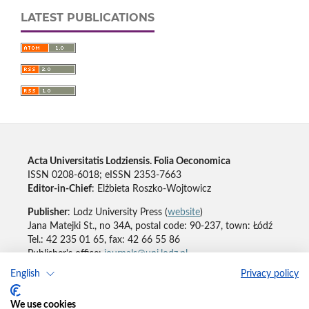
LATEST PUBLICATIONS
Acta Universitatis Lodziensis. Folia Oeconomica
ISSN 0208-6018; eISSN 2353-7663
Editor-in-Chief
: Elżbieta Roszko-Wojtowicz
Publisher
: Lodz University Press (
website
)
Jana Matejki St., no 34A, postal code: 90-237, town: Łódź
Tel.: 42 235 01 65, fax: 42 66 55 86
Publisher's office:
journals@uni.lodz.pl
English
Privacy policy
Accesibility declaration
We use cookies