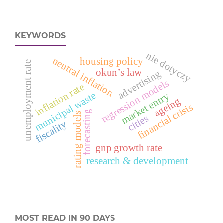
KEYWORDS
nie dotyczy
neutral inflation
housing policy
unemployment rate
okun’s law
advertising
regression models
inflation rate
municipal waste
market entry
ageing
financial crisis
forecasting
rating models
cities
fiscality
gnp growth rate
research & development
MOST READ IN 90 DAYS