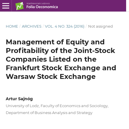
HOME
/
ARCHIVES
/
VOL. 4 NO. 324 (2016)
/
Not assigned
Management of Equity and
Profitability of the Joint-Stock
Companies Listed on the
Frankfurt Stock Exchange and
Warsaw Stock Exchange
Artur Sajnóg
University of Lodz, Faculty of Economics and Sociology,
Department of Business Analysis and Strategy