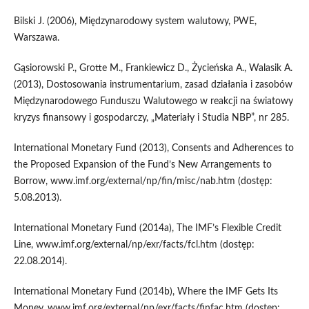
Bilski J. (2006), Międzynarodowy system walutowy, PWE,
Warszawa.
Gąsiorowski P., Grotte M., Frankiewicz D., Życieńska A., Walasik A.
(2013), Dostosowania instrumentarium, zasad działania i zasobów
Międzynarodowego Funduszu Walutowego w reakcji na światowy
kryzys finansowy i gospodarczy, „Materiały i Studia NBP”, nr 285.
International Monetary Fund (2013), Consents and Adherences to
the Proposed Expansion of the Fund’s New Arrangements to
Borrow, www.imf.org/external/np/fin/misc/nab.htm (dostęp:
5.08.2013).
International Monetary Fund (2014a), The IMF’s Flexible Credit
Line, www.imf.org/external/np/exr/facts/fcl.htm (dostęp:
22.08.2014).
International Monetary Fund (2014b), Where the IMF Gets Its
Money, www.imf.org/external/np/exr/facts/finfac.htm (dostęp: