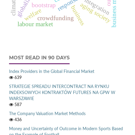
globalization
business models
integration
aging society
bootstrap
business
welfare
crowdfunding
labour market
MOST READ IN 90 DAYS
Index Providers in the Global Financial Market
639
STRATEGIE SPREADU INTERCONTRACT NA RYNKU
INDEKSOWYCH KONTRAKTÓW FUTURES NA GPW W
WARSZAWIE
587
The Company Valuation Market Methods
436
Money and Uncertainty of Outcome in Modern Sports Based
on the Example of Football