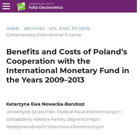
HOME
/
ARCHIVES
/
VOL. 6 NO. 317 (2015)
/
Contemporary International Finance
Benefits and Costs of Poland’s
Cooperation with the
International Monetary Fund in
the Years 2009–2013
Katarzyna Ewa Nowacka-Bandosz
Uniwersytet Szczeciński, Wydział Nauk Ekonomicznych i
Zarządzania, Katedra Handlu Zagranicznego i
Międzynarodowych Stosunków Ekonomicznych.