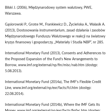
Bilski J. (2006), Międzynarodowy system walutowy, PWE,
Warszawa.
Gąsiorowski P., Grotte M., Frankiewicz D., Życieńska A., Walasik A.
(2013), Dostosowania instrumentarium, zasad działania i zasobów
Międzynarodowego Funduszu Walutowego w reakcji na światowy
kryzys finansowy i gospodarczy, „Materiały i Studia NBP”, nr 285.
International Monetary Fund (2013), Consents and Adherences to
the Proposed Expansion of the Fund’s New Arrangements to
Borrow, www.imf.org/external/np/fin/misc/nab.htm (dostęp:
5.08.2013).
International Monetary Fund (2014a), The IMF’s Flexible Credit
Line, www.imf.org/external/np/exr/facts/fcl.htm (dostęp:
22.08.2014).
International Monetary Fund (2014b), Where the IMF Gets Its
Money, www.imf.org/external/np/exr/facts/finfac.htm (dostęp: