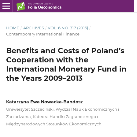
HOME
/
ARCHIVES
/
VOL. 6 NO. 317 (2015)
/
Contemporary International Finance
Benefits and Costs of Poland’s
Cooperation with the
International Monetary Fund in
the Years 2009–2013
Katarzyna Ewa Nowacka-Bandosz
Uniwersytet Szczeciński, Wydział Nauk Ekonomicznych i
Zarządzania, Katedra Handlu Zagranicznego i
Międzynarodowych Stosunków Ekonomicznych.