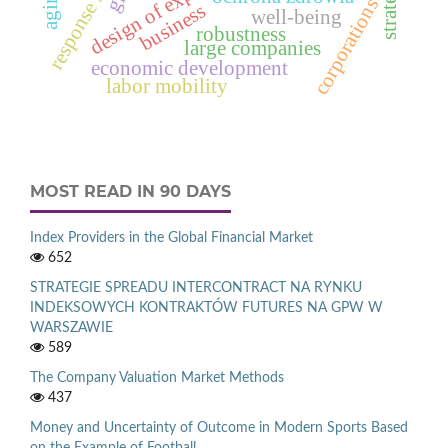
design of experiments
corporations
business
well-being
robustness
large companies
economic development
labor mobility
MOST READ IN 90 DAYS
Index Providers in the Global Financial Market
652
STRATEGIE SPREADU INTERCONTRACT NA RYNKU
INDEKSOWYCH KONTRAKTÓW FUTURES NA GPW W
WARSZAWIE
589
The Company Valuation Market Methods
437
Money and Uncertainty of Outcome in Modern Sports Based
on the Example of Football