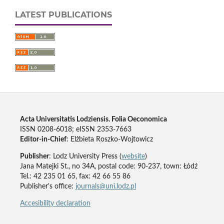
LATEST PUBLICATIONS
Acta Universitatis Lodziensis. Folia Oeconomica
ISSN 0208-6018; eISSN 2353-7663
Editor-in-Chief
: Elżbieta Roszko-Wojtowicz
Publisher
: Lodz University Press (
website
)
Jana Matejki St., no 34A, postal code: 90-237, town: Łódź
Tel.: 42 235 01 65, fax: 42 66 55 86
Publisher's office:
journals@uni.lodz.pl
Accesibility declaration