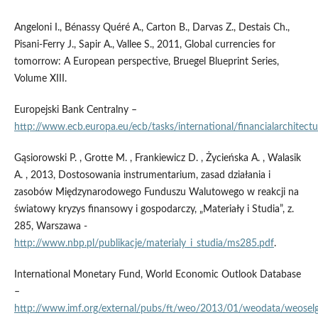
Angeloni I., Bénassy Quéré A., Carton B., Darvas Z., Destais Ch.,
Pisani-Ferry J., Sapir A., Vallee S., 2011, Global currencies for
tomorrow: A European perspective, Bruegel Blueprint Series,
Volume XIII.
Europejski Bank Centralny –
http://www.ecb.europa.eu/ecb/tasks/international/financialarchitect
Gąsiorowski P. , Grotte M. , Frankiewicz D. , Życieńska A. , Walasik
A. , 2013, Dostosowania instrumentarium, zasad działania i
zasobów Międzynarodowego Funduszu Walutowego w reakcji na
światowy kryzys finansowy i gospodarczy, „Materiały i Studia”, z.
285, Warszawa -
http://www.nbp.pl/publikacje/materialy_i_studia/ms285.pdf
.
International Monetary Fund, World Economic Outlook Database
–
http://www.imf.org/external/pubs/ft/weo/2013/01/weodata/weoselg