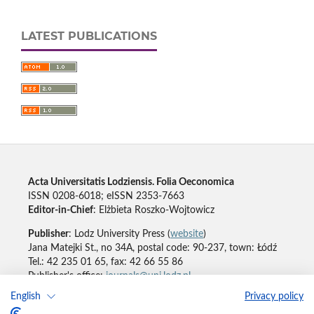
LATEST PUBLICATIONS
Acta Universitatis Lodziensis. Folia Oeconomica
ISSN 0208-6018; eISSN 2353-7663
Editor-in-Chief
: Elżbieta Roszko-Wojtowicz
Publisher
: Lodz University Press (
website
)
Jana Matejki St., no 34A, postal code: 90-237, town: Łódź
Tel.: 42 235 01 65, fax: 42 66 55 86
Publisher's office:
journals@uni.lodz.pl
English
Privacy policy
Accesibility declaration