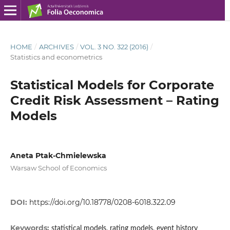
HOME
/
ARCHIVES
/
VOL. 3 NO. 322 (2016)
/
Statistics and econometrics
Statistical Models for Corporate
Credit Risk Assessment – Rating
Models
Aneta Ptak-Chmielewska
Warsaw School of Economics
DOI:
https://doi.org/10.18778/0208-6018.322.09
Keywords:
statistical models, rating models, event history