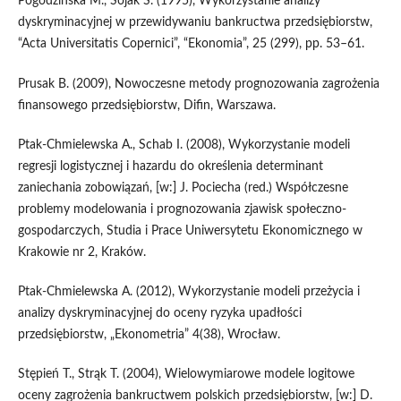
Pogodzińska M., Sojak S. (1995), Wykorzystanie analizy
dyskryminacyjnej w przewidywaniu bankructwa przedsiębiorstw,
“Acta Universitatis Copernici”, “Ekonomia”, 25 (299), pp. 53–61.
Prusak B. (2009), Nowoczesne metody prognozowania zagrożenia
finansowego przedsiębiorstw, Difin, Warszawa.
Ptak-Chmielewska A., Schab I. (2008), Wykorzystanie modeli
regresji logistycznej i hazardu do określenia determinant
zaniechania zobowiązań, [w:] J. Pociecha (red.) Współczesne
problemy modelowania i prognozowania zjawisk społeczno-
gospodarczych, Studia i Prace Uniwersytetu Ekonomicznego w
Krakowie nr 2, Kraków.
Ptak-Chmielewska A. (2012), Wykorzystanie modeli przeżycia i
analizy dyskryminacyjnej do oceny ryzyka upadłości
przedsiębiorstw, „Ekonometria” 4(38), Wrocław.
Stępień T., Strąk T. (2004), Wielowymiarowe modele logitowe
oceny zagrożenia bankructwem polskich przedsiębiorstw, [w:] D.