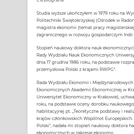
CV/Biografia
Studia wyższe ukończyłem w 1979 roku na W
Politechniki Świętokrzyskiej (Ośrodek w Radom
magistra ekonomii (temat pracy magisterskiej
zagranicznego w rozwoju gospodarczym Indii w
Stopień naukowy doktora nauk ekonomicznyc
Rady Wydziału Nauk Ekonomicznych Uniwersy
dnia 17 grudnia 1986 roku, na podstawie rozpr
przemysłowa Polski z krajami RWPG”.
Rada Wydziału Ekonomii i Międzynarodowych
Ekonomicznych Akademii Ekonomicznej w Kra
Uniwersytet Ekonomiczny w Krakowie), uchwał
roku, na podstawie oceny dorobku naukowego
habilitacyjnej pt. „Teoretyczne podstawy i real
krajów członkowskich Wspólnot Europejskich. 
Polski”, nadała mi stopień naukowy doktora h
ekonomicznych w zakresie ekonomii.