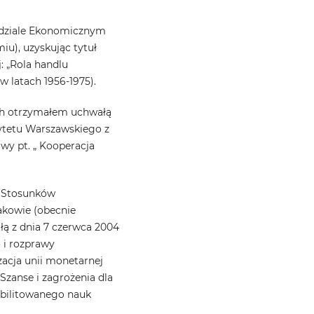
ydziale Ekonomicznym
iu), uzyskując tytuł
: „Rola handlu
 latach 1956-1975).
h otrzymałem uchwałą
tetu Warszawskiego z
awy pt. „ Kooperacja
 Stosunków
kowie (obecnie
ą z dnia 7 czerwca 2004
 i rozprawy
izacja unii monetarnej
Szanse i zagrożenia dla
abilitowanego nauk