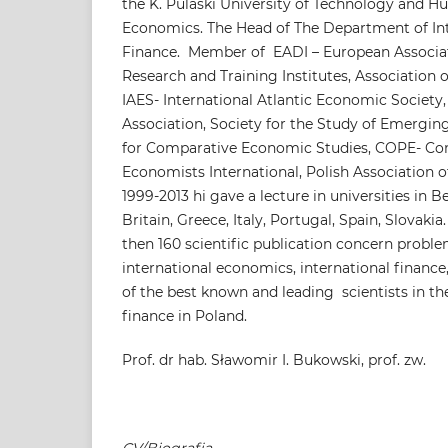
the K. Pulaski University of Technology and Hu
Economics. The Head of The Department of Int
Finance. Member of EADI – European Associa
Research and Training Institutes, Association 
IAES- International Atlantic Economic Societ
Association, Society for the Study of Emergin
for Comparative Economic Studies, COPE- Cong
Economists International, Polish Association o
1999-2013 hi gave a lecture in universities in
Britain, Greece, Italy, Portugal, Spain, Slovakia
then 160 scientific publication concern prob
international economics, international finance
of the best known and leading scientists in the
finance in Poland.
Prof. dr hab. Sławomir I. Bukowski, prof. zw.