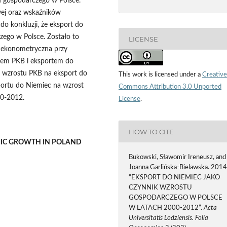
u gospodarczego w Polsce.
wej oraz wskaźników
do konkluzji, że eksport do
zego w Polsce. Zostało to
LICENSE
 ekonometryczna przy
tem PKB i eksportem do
w wzrostu PKB na eksport do
This work is licensed under a
Creative
portu do Niemiec na wzrost
Commons Attribution 3.0 Unported
00-2012.
License
.
HOW TO CITE
MIC GROWTH IN POLAND
Bukowski, Sławomir Ireneusz, and
Joanna Garlińska-Bielawska. 2014
“EKSPORT DO NIEMIEC JAKO
CZYNNIK WZROSTU
GOSPODARCZEGO W POLSCE
W LATACH 2000-2012”.
Acta
Universitatis Lodziensis. Folia