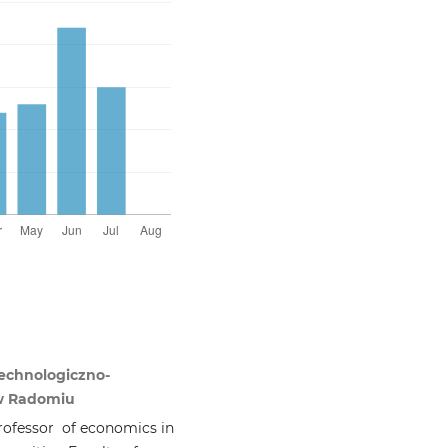
echnologiczno-
 w Radomiu
rofessor of economics in