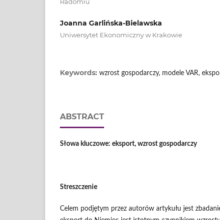
Radomiu
Joanna Garlińska-Bielawska
Uniwersytet Ekonomiczny w Krakowie
Keywords:
wzrost gospodarczy, modele VAR, ekspor
ABSTRACT
Słowa kluczowe: eksport, wzrost gospodarczy
Streszczenie
Celem podjętym przez autorów artykułu jest zbadanie