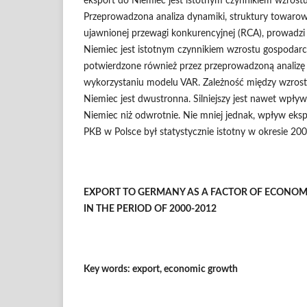
eksport do Niemiec jest istotnym czynnikiem wzrost
Przeprowadzona analiza dynamiki, struktury towaro
ujawnionej przewagi konkurencyjnej (RCA), prowadzi 
Niemiec jest istotnym czynnikiem wzrostu gospodarc
potwierdzone również przez przeprowadzoną analizę
wykorzystaniu modelu VAR. Zależność między wzros
Niemiec jest dwustronna. Silniejszy jest nawet wpły
Niemiec niż odwrotnie. Nie mniej jednak, wpływ eks
PKB w Polsce był statystycznie istotny w okresie 20
EXPORT TO GERMANY AS A FACTOR OF ECONO
IN THE PERIOD OF 2000-2012
Key words: export, economic growth