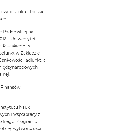
czypospolitej Polskiej
ych.
ce Radomskiej na
012 – Uniwersytet
a Pułaskiego w
 adiunkt w Zakładzie
Bankowości, adiunkt, a
 Międzynarodowych
lnej.
i Finansów
Instytutu Nauk
ych i współpracy z
tralnego Programu
robnej wytwórczości