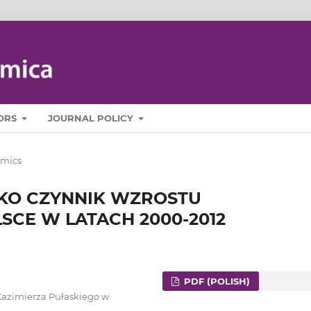
ORS
JOURNAL POLICY
mics
AKO CZYNNIK WZROSTU
CE W LATACH 2000-2012
PDF (POLISH)
Kazimierza Pułaskiego w