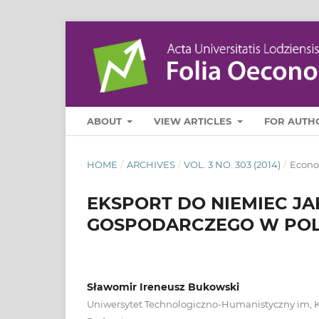
ABOUT
VIEW ARTICLES
FOR AUTH
HOME
/
ARCHIVES
/
VOL. 3 NO. 303 (2014)
/
Econo
EKSPORT DO NIEMIEC J
GOSPODARCZEGO W POLS
Sławomir Ireneusz Bukowski
Uniwersytet Technologiczno-Humanistyczny im, 