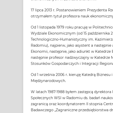
17 lipca 2013 r. Postanowieniem Prezydenta Rze
otrzymałem tytuł profesora nauk ekonomiczn
Od 1 listopada 1979 roku pracuję w Politechni
Wydziale Ekonomicznym (od 15 października 2
Technologiczno-Humanistyczny im. Kazimierz
Radomiu), najpierw, jako asystent a następnie
Ekonomii, następnie, jako adiunkt w Katedrze 
następnie profesor nadzwyczajny w Katedrze
Stosunków Gospodarczych i Integracji Regiona
Od 1 września 2006 r. kieruję Katedrą Biznesu 
Międzynarodowych.
W latach 1987-1988 byłem zastępcą dyrektora 
Społecznych WSI w Radomiu ds. badań naukow
zagranicą oraz koordynatorem II stopnia Cen
Badawczego „Zagraniczne przedsiębiorstwa d