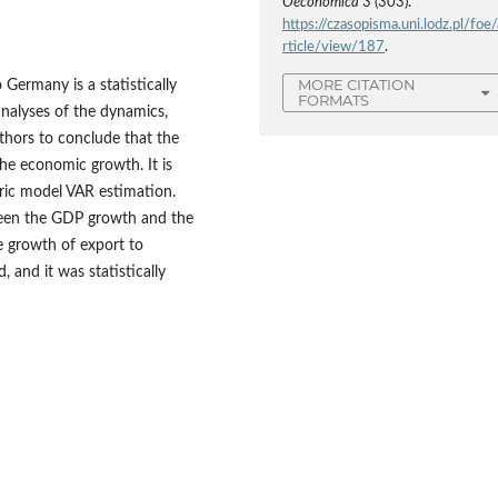
Oeconomica
3 (303).
https://czasopisma.uni.lodz.pl/foe/
rticle/view/187
.
MORE CITATION
o Germany is a statistically
FORMATS
analyses of the dynamics,
thors to conclude that the
the economic growth. It is
tric model VAR estimation.
ween the GDP growth and the
he growth of export to
and it was statistically