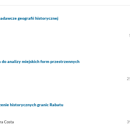
adawcze geografii historycznej
a do analizy miejskich form przestrzennych
2
zenie historycznych granic Rabatu
ra Costa
3