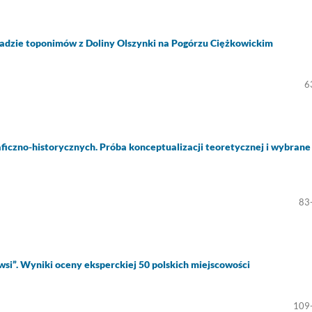
ładzie toponimów z Doliny Olszynki na Pogórzu Ciężkowickim
6
ficzno-historycznych. Próba konceptualizacji teoretycznej i wybrane
83
i”. Wyniki oceny eksperckiej 50 polskich miejscowości
109