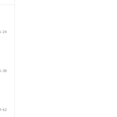
5-24
5-38
9-62