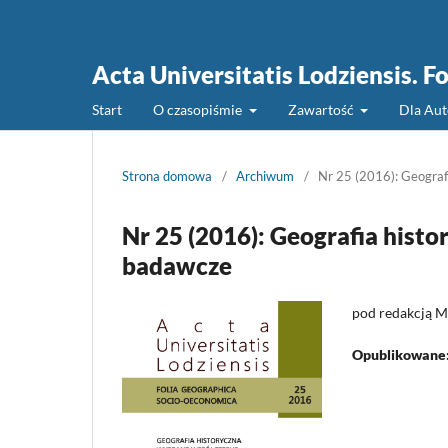
Acta Universitatis Lodziensis. 
Start
O czasopiśmie
Zawartość
Dla Au
Strona domowa
/
Archiwum
/
Nr 25 (2016): Geogra
Nr 25 (2016): Geografia his
badawcze
pod redakcją M
Opublikowane