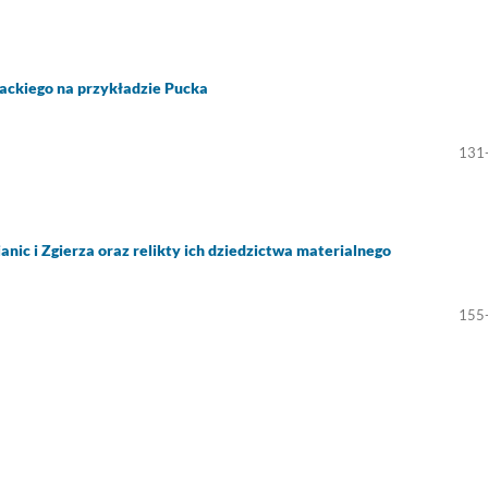
ackiego na przykładzie Pucka
131
anic i Zgierza oraz relikty ich dziedzictwa materialnego
155