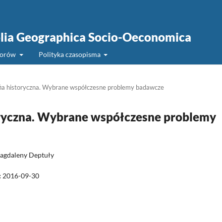
Folia Geographica Socio-Oeconomica
torów
Polityka czasopisma
fia historyczna. Wybrane współczesne problemy badawcze
toryczna. Wybrane współczesne problemy
agdaleny Deptuły
:
2016-09-30