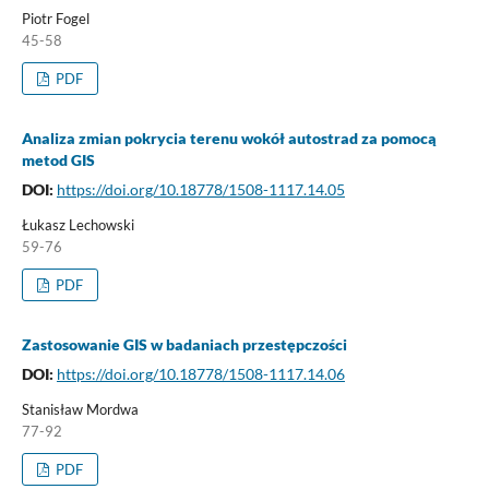
Piotr Fogel
45-58
PDF
Analiza zmian pokrycia terenu wokół autostrad za pomocą
metod GIS
DOI:
https://doi.org/10.18778/1508-1117.14.05
Łukasz Lechowski
59-76
PDF
Zastosowanie GIS w badaniach przestępczości
DOI:
https://doi.org/10.18778/1508-1117.14.06
Stanisław Mordwa
77-92
PDF