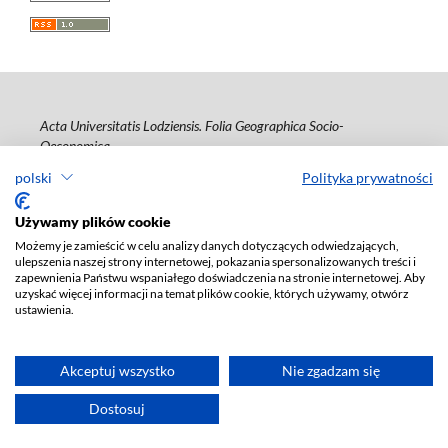
Acta Universitatis Lodziensis. Folia Geographica Socio-
Oeconomica
polski
Polityka prywatności
ISSN: 1508-1117
e-ISSN: 2353-4826
Używamy plików cookie
Deklaracja dostępności
Możemy je zamieścić w celu analizy danych dotyczących odwiedzających,
ulepszenia naszej strony internetowej, pokazania spersonalizowanych treści i
zapewnienia Państwu wspaniałego doświadczenia na stronie internetowej. Aby
uzyskać więcej informacji na temat plików cookie, których używamy, otwórz
ustawienia.
Akceptuj wszystko
Nie zgadzam się
Dostosuj