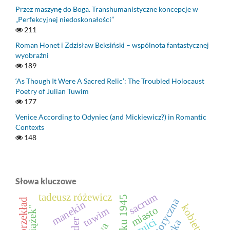
Przez maszynę do Boga. Transhumanistyczne koncepcje w
„Perfekcyjnej niedoskonałości”
211
Roman Honet i Zdzisław Beksiński – wspólnota fantastycznej
wyobraźni
189
‘As Though It Were A Sacred Relic’: The Troubled Holocaust
Poetry of Julian Tuwim
177
Venice According to Odyniec (and Mickiewicz?) in Romantic
Contexts
148
Słowa kluczowe
sacrum
tadeusz różewicz
przekład
manekin
kobiety
miasto
tuwim
jezuici