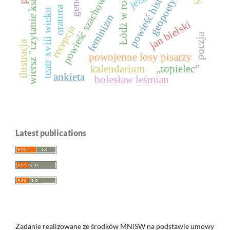
Łódź w roku 1945
powieść historyczna
wiersz "czytanie książek"
geopoetyka
gender
powieść szachowa
oratura
teatr xviii wieku
feminizm
jan bielski
recepcja
poezja
ilustracja
powojenne losy pisarzy
kalendarium
„topielec”
ankieta
bolesław leśmian
Latest publications
Zadanie realizowane ze środków MNiSW na podstawie umowy