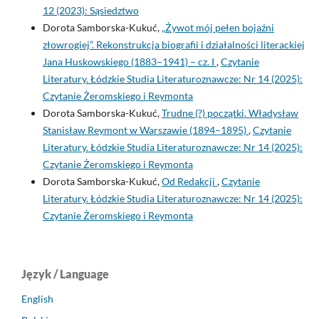
12 (2023): Sąsiedztwo
Dorota Samborska-Kukuć,
„Żywot mój pełen bojaźni
złowrogiej”. Rekonstrukcja biografii i działalności literackiej
Jana Huskowskiego (1883–1941) – cz. I
,
Czytanie
Literatury. Łódzkie Studia Literaturoznawcze: Nr 14 (2025):
Czytanie Żeromskiego i Reymonta
Dorota Samborska-Kukuć,
Trudne (?) początki. Władysław
Stanisław Reymont w Warszawie (1894–1895)
,
Czytanie
Literatury. Łódzkie Studia Literaturoznawcze: Nr 14 (2025):
Czytanie Żeromskiego i Reymonta
Dorota Samborska-Kukuć,
Od Redakcji
,
Czytanie
Literatury. Łódzkie Studia Literaturoznawcze: Nr 14 (2025):
Czytanie Żeromskiego i Reymonta
Język / Language
English