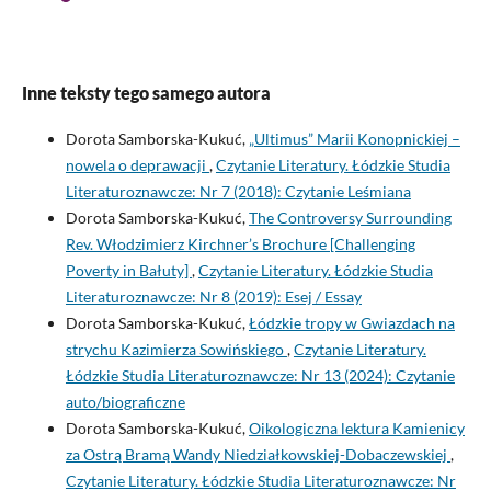
Inne teksty tego samego autora
Dorota Samborska-Kukuć,
„Ultimus” Marii Konopnickiej –
nowela o deprawacji
,
Czytanie Literatury. Łódzkie Studia
Literaturoznawcze: Nr 7 (2018): Czytanie Leśmiana
Dorota Samborska-Kukuć,
The Controversy Surrounding
Rev. Włodzimierz Kirchner’s Brochure [Challenging
Poverty in Bałuty]
,
Czytanie Literatury. Łódzkie Studia
Literaturoznawcze: Nr 8 (2019): Esej / Essay
Dorota Samborska-Kukuć,
Łódzkie tropy w Gwiazdach na
strychu Kazimierza Sowińskiego
,
Czytanie Literatury.
Łódzkie Studia Literaturoznawcze: Nr 13 (2024): Czytanie
auto/biograficzne
Dorota Samborska-Kukuć,
Oikologiczna lektura Kamienicy
za Ostrą Bramą Wandy Niedziałkowskiej-Dobaczewskiej
,
Czytanie Literatury. Łódzkie Studia Literaturoznawcze: Nr