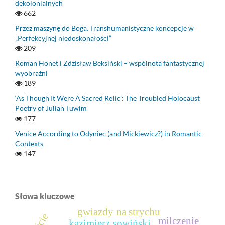
dekolonialnych
662
Przez maszynę do Boga. Transhumanistyczne koncepcje w
„Perfekcyjnej niedoskonałości”
209
Roman Honet i Zdzisław Beksiński – wspólnota fantastycznej
wyobraźni
189
‘As Though It Were A Sacred Relic’: The Troubled Holocaust
Poetry of Julian Tuwim
177
Venice According to Odyniec (and Mickiewicz?) in Romantic
Contexts
147
Słowa kluczowe
gwiazdy na strychu
milczenie
kazimierz sowiński