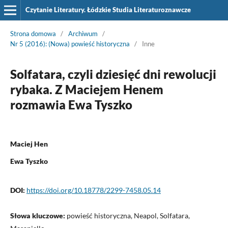
Czytanie Literatury. Łódzkie Studia Literaturoznawcze
Strona domowa
/
Archiwum
/
Nr 5 (2016): (Nowa) powieść historyczna
/
Inne
Solfatara, czyli dziesięć dni rewolucji
rybaka. Z Maciejem Henem
rozmawia Ewa Tyszko
Maciej Hen
Ewa Tyszko
DOI:
https://doi.org/10.18778/2299-7458.05.14
Słowa kluczowe:
powieść historyczna, Neapol, Solfatara,