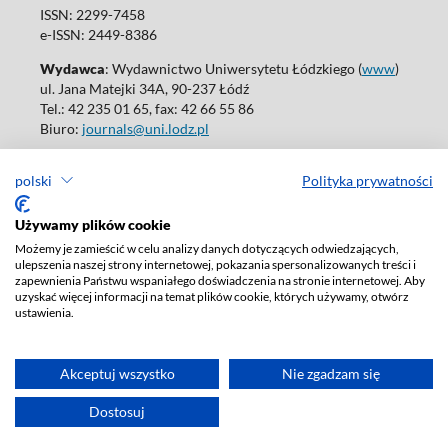
ISSN: 2299-7458
e-ISSN: 2449-8386
Wydawca
: Wydawnictwo Uniwersytetu Łódzkiego (
www
)
ul. Jana Matejki 34A, 90-237 Łódź
Tel.: 42 235 01 65, fax: 42 66 55 86
Biuro:
journals@uni.lodz.pl
Wydania online są dostępne bez ograniczeń w Open Access: (
link
)
polski
Polityka prywatności
W sprawie prenumeraty wydań papierowych prosimy o kontakt
z:
ksiegarnia@uni.lodz.pl
Używamy plików cookie
Deklaracja dostępności
Możemy je zamieścić w celu analizy danych dotyczących odwiedzających,
ulepszenia naszej strony internetowej, pokazania spersonalizowanych treści i
zapewnienia Państwu wspaniałego doświadczenia na stronie internetowej. Aby
uzyskać więcej informacji na temat plików cookie, których używamy, otwórz
ustawienia.
Akceptuj wszystko
Nie zgadzam się
Dostosuj