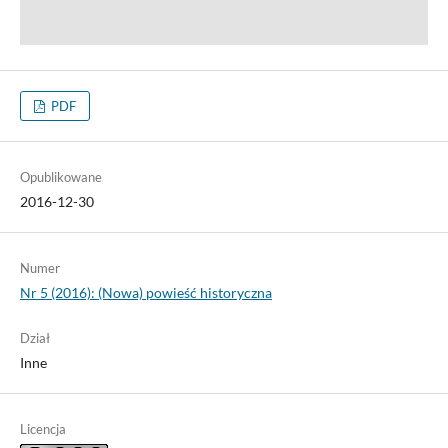
PDF
Opublikowane
2016-12-30
Numer
Nr 5 (2016): (Nowa) powieść historyczna
Dział
Inne
Licencja