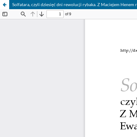
Solfatara, czyli dziesięć dni rewolucji rybaka. Z Maciejem Hene