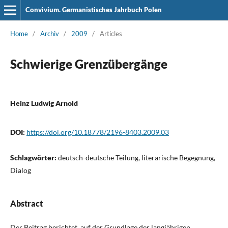
Convivium. Germanistisches Jahrbuch Polen
Home
/
Archiv
/
2009
/
Articles
Schwierige Grenzübergänge
Heinz Ludwig Arnold
DOI:
https://doi.org/10.18778/2196-8403.2009.03
Schlagwörter:
deutsch-deutsche Teilung, literarische Begegnung,
Dialog
Abstract
Der Beitrag berichtet, auf der Grundlage der langjährigen