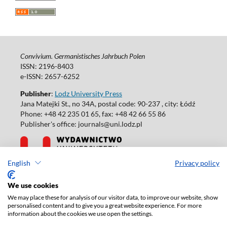
Convivium. Germanistisches Jahrbuch Polen
ISSN: 2196-8403
e-ISSN: 2657-6252
Publisher
:
Lodz University Press
Jana Matejki St., no 34A, postal code: 90-237 , city: Łódź
Phone: +48 42 235 01 65, fax: +48 42 66 55 86
Publisher's office: journals@uni.lodz.pl
English
Privacy policy
Accesibility declaration
We use cookies
We may place these for analysis of our visitor data, to improve our website, show
personalised content and to give you a great website experience. For more
information about the cookies we use open the settings.