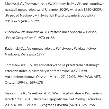
Majewski G., Przewoźniczuk W., Kleniewska M., Warunki opadowe
na stacji meteorologicznej Ursynów SGGW w latach 1960–2009,
„Przegląd Naukowy – Inżynieria i Kształtowanie Środowiska”
2010, nr 2 (48), s. 3–22.
Olechnowicz-Bobrowska B., Częstość dni z opadem w Polsce,
„Prace Geograficzne” 1970, nr 86.
Radomski Cz., Agrometeorologia, Państwowe Wydawnictwo
Naukowe, Warszawa 1977.
Tomaszewska T., Susze atmosferyczne na przestrzeni ostatniego
czterdziestolecia, Materiały Konferencyjne. XXV Zjazd
Agrometeorologów. Olsztyn–Mierki, 27–29.09.1994. Wyd. ART,
Olsztyn 1994, s. 169–178.
Szyga-Pluta K., Grześkowiak K., Warunki pluwialne w Poznaniu w
latach 1981–2015, Badania Fizjograficzne nad Polską Zachodnią
2016, R. VII – Seria A – Geografia Fizyczna (A67), s. 239–256.