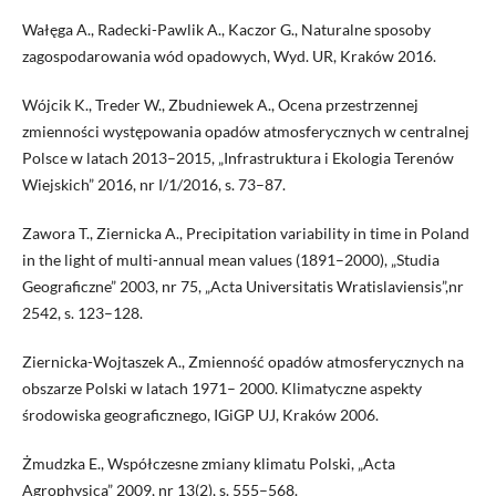
Wałęga A., Radecki-Pawlik A., Kaczor G., Naturalne sposoby
zagospodarowania wód opadowych, Wyd. UR, Kraków 2016.
Wójcik K., Treder W., Zbudniewek A., Ocena przestrzennej
zmienności występowania opadów atmosferycznych w centralnej
Polsce w latach 2013–2015, „Infrastruktura i Ekologia Terenów
Wiejskich” 2016, nr I/1/2016, s. 73–87.
Zawora T., Ziernicka A., Precipitation variability in time in Poland
in the light of multi-annual mean values (1891–2000), „Studia
Geograficzne” 2003, nr 75, „Acta Universitatis Wratislaviensis”,nr
2542, s. 123–128.
Ziernicka-Wojtaszek A., Zmienność opadów atmosferycznych na
obszarze Polski w latach 1971– 2000. Klimatyczne aspekty
środowiska geograficznego, IGiGP UJ, Kraków 2006.
Żmudzka E., Współczesne zmiany klimatu Polski, „Acta
Agrophysica” 2009, nr 13(2), s. 555–568.