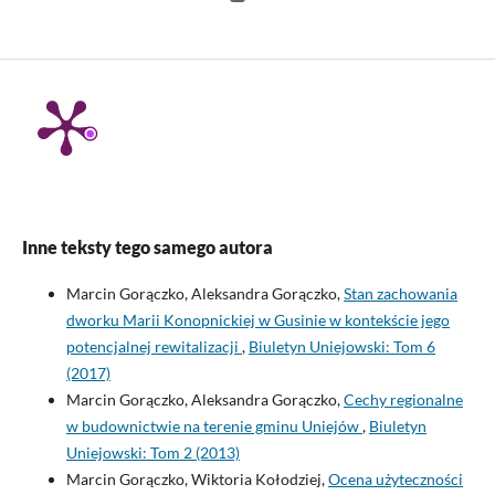
Inne teksty tego samego autora
Marcin Gorączko, Aleksandra Gorączko,
Stan zachowania
dworku Marii Konopnickiej w Gusinie w kontekście jego
potencjalnej rewitalizacji
,
Biuletyn Uniejowski: Tom 6
(2017)
Marcin Gorączko, Aleksandra Gorączko,
Cechy regionalne
w budownictwie na terenie gminu Uniejów
,
Biuletyn
Uniejowski: Tom 2 (2013)
Marcin Gorączko, Wiktoria Kołodziej,
Ocena użyteczności