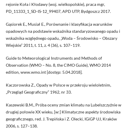
rejonie Koła i Kłodawy (woj. wielkopolskie), praca mgr,
PD_11333_1_SD-IS-12_99407, APD UTP, Bydgoszcz 2017.
Gąsiorek E., Musiał E., Porównanie i klasyfikacja warunków
opadowych na podstawie wskaźnika standaryzowanego opadu i
wskaźnika względnego opadu, „Woda – Środowisko – Obszary
Wiejskie” 2011, t. 11, z. 4 (36), s. 107–119.
Guide to Meteorological Instruments and Methods of
Observation (WMO – No. 8, the CIMO Guide), WMO 2014
edition, www.wmo.int [dostęp: 5.04.2018].
Kaczorowska Z., Opady w Polsce w przekroju wieloletnim,
„Przegląd Geograficzny” 1962, nr 33.
Kaszewski B.M., Próba oceny zmian klimatu na Lubelszczyźnie w
drugiej połowie XX wieku, [w:] Klimatyczne aspekty środowiska
geograficznego, red. J. Trepińska i Z. Olecki, IGiGP UJ, Kraków
2006, s. 127–138.