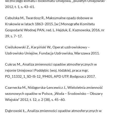
leczniczego klimatu i bioklimatu Uniejowa, „Biuletyn Uniejowski”
2012, t. 1, s. 43–61.
Cebulska M., Twardosz R., Maksymalne opady dobowe w
Krakowie w latach 1863–2015, [w:] Monografie Komitetu
Gospodarki Wodnej PAN, red. L. Hejduk, E. Kaznowska, 2016, nr
39, s. 7–17.
Cieślukowski Z., Karpiński W., Operat uzdrowiskowy –
Uzdrowisko Uniejów, Fundacja Uzdrowiska, Warszawa 2011.
Cukras M., Analiza zmienności opadów atmosferycznych w
rejonie Uniejowa i Poddębic (woj. łódzkie), praca mgr,
PD_11332_1_SD-IS-12_99405, APD UTP, Bydgoszcz 2017.
Czarnecka M., Nidzgorska-Lencewicz J., Wieloletnia zmienność
sezonowych opadów w Polsce, „Woda – Środowisko – Obszary
Wiejskie” 2012, t. 12, z. 2 (38), s. 45–60.
Dąbrowski Ł., Analiza zmienności opadów atmosferycznych w