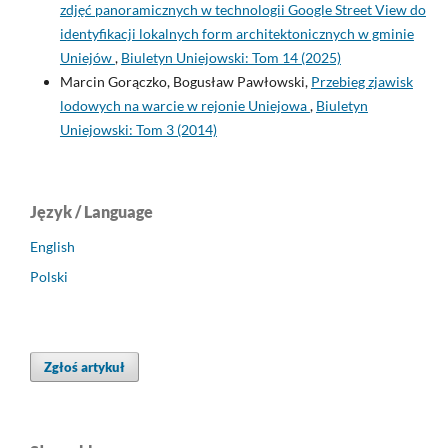
zdjęć panoramicznych w technologii Google Street View do
identyfikacji lokalnych form architektonicznych w gminie
Uniejów
,
Biuletyn Uniejowski: Tom 14 (2025)
Marcin Gorączko, Bogusław Pawłowski,
Przebieg zjawisk
lodowych na warcie w rejonie Uniejowa
,
Biuletyn
Uniejowski: Tom 3 (2014)
Język / Language
English
Polski
Zgłoś artykuł