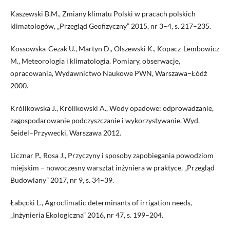
Kaszewski B.M., Zmiany klimatu Polski w pracach polskich
klimatologów, „Przegląd Geofizyczny” 2015, nr 3–4, s. 217–235.
Kossowska-Cezak U., Martyn D., Olszewski K., Kopacz-Lembowicz
M., Meteorologia i klimatologia. Pomiary, obserwacje,
opracowania, Wydawnictwo Naukowe PWN, Warszawa–Łódź
2000.
Królikowska J., Królikowski A., Wody opadowe: odprowadzanie,
zagospodarowanie podczyszczanie i wykorzystywanie, Wyd.
Seidel–Przywecki, Warszawa 2012.
Licznar P., Rosa J., Przyczyny i sposoby zapobiegania powodziom
miejskim – nowoczesny warsztat inżyniera w praktyce, „Przegląd
Budowlany” 2017, nr 9, s. 34–39.
Łabęcki L., Agroclimatic determinants of irrigation needs,
„Inżynieria Ekologiczna” 2016, nr 47, s. 199–204.