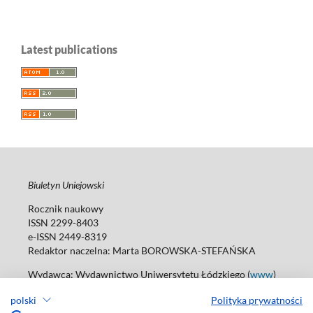
Latest publications
Biuletyn Uniejowski
Rocznik naukowy
ISSN 2299-8403
e-ISSN 2449-8319
Redaktor naczelna: Marta BOROWSKA-STEFAŃSKA
Wydawca: Wydawnictwo Uniwersytetu Łódzkiego (
www
)
ul. Jana Matejki 34A, 90-237 Łódź
polski
Polityka prywatności
Tel.: 42 235 01 65, fax: 42 66 55 86