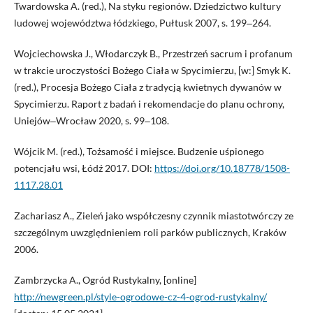
Twardowska A. (red.), Na styku regionów. Dziedzictwo kultury
ludowej województwa łódzkiego, Pułtusk 2007, s. 199‒264.
Wojciechowska J., Włodarczyk B., Przestrzeń sacrum i profanum
w trakcie uroczystości Bożego Ciała w Spycimierzu, [w:] Smyk K.
(red.), Procesja Bożego Ciała z tradycją kwietnych dywanów w
Spycimierzu. Raport z badań i rekomendacje do planu ochrony,
Uniejów‒Wrocław 2020, s. 99‒108.
Wójcik M. (red.), Tożsamość i miejsce. Budzenie uśpionego
potencjału wsi, Łódź 2017. DOI:
https://doi.org/10.18778/1508-
1117.28.01
Zachariasz A., Zieleń jako współczesny czynnik miastotwórczy ze
szczególnym uwzględnieniem roli parków publicznych, Kraków
2006.
Zambrzycka A., Ogród Rustykalny, [online]
http://newgreen.pl/style-ogrodowe-cz-4-ogrod-rustykalny/