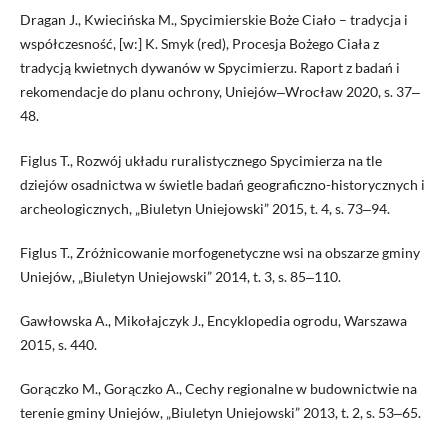
Dragan J., Kwiecińska M., Spycimierskie Boże Ciało – tradycja i
współczesność, [w:] K. Smyk (red), Procesja Bożego Ciała z
tradycją kwietnych dywanów w Spycimierzu. Raport z badań i
rekomendacje do planu ochrony, Uniejów‒Wrocław 2020, s. 37‒
48.
Figlus T., Rozwój układu ruralistycznego Spycimierza na tle
dziejów osadnictwa w świetle badań geograficzno-historycznych i
archeologicznych, „Biuletyn Uniejowski” 2015, t. 4, s. 73‒94.
Figlus T., Zróżnicowanie morfogenetyczne wsi na obszarze gminy
Uniejów, „Biuletyn Uniejowski” 2014, t. 3, s. 85‒110.
Gawłowska A., Mikołajczyk J., Encyklopedia ogrodu, Warszawa
2015, s. 440.
Gorączko M., Gorączko A., Cechy regionalne w budownictwie na
terenie gminy Uniejów, „Biuletyn Uniejowski” 2013, t. 2, s. 53‒65.