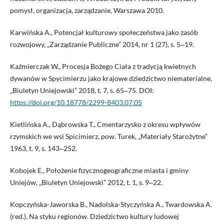
pomysł, organizacja, zarządzanie, Warszawa 2010.
Karwińska A., Potencjał kulturowy społeczeństwa jako zasób
rozwojowy, „Zarządzanie Publiczne” 2014, nr 1 (27), s. 5‒19.
Kaźmierczak W., Procesja Bożego Ciała z tradycją kwietnych
dywanów w Spycimierzu jako krajowe dziedzictwo niematerialne,
„Biuletyn Uniejowski” 2018, t. 7, s. 65‒75. DOI:
https://doi.org/10.18778/2299-8403.07.05
Kietlińska A., Dąbrowska T., Cmentarzysko z okresu wpływów
rzymskich we wsi Spicimierz, pow. Turek, „Materiały Starożytne”
1963, t. 9, s. 143‒252.
Kobojek E., Położenie fizycznogeograficzne miasta i gminy
Uniejów, „Biuletyn Uniejowski” 2012, t. 1, s. 9‒22.
Kopczyńska-Jaworska B., Nadolska-Styczyńska A., Twardowska A.
(red.), Na styku regionów. Dziedzictwo kultury ludowej