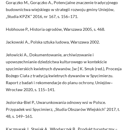
Gorączko M., Gorączko A., Potencjalne znaczenie tradycyjnego
budownictwa wiejskiego w strategii rozwoju gminy Uniejów,
„Studia KPZK” 2016, nr 167, s. 156‒171.
Hobhouse P., Historia ogrodów, Warszawa 2005, s. 468.
Jackowski A., Polska sztuka ludowa, Warszawa 2002.
Jełowicki A., Dokumentowanie, archiwizowanie i
upowszechnianie dziedzictwa kulturowego w kontekście
spycimierskich kwietnych dywanów, [w:] K. Smyk (red.), Procesja
Bożego Ciała z tradycją kwietnych dywanów w Spycimierzu.
Raport z badań i rekomendacje do planu ochrony, Uniejów‒
Wrocław 2020, s. 115‒141.
Jeziorska-Biel P., Uwarunkowania odnowy wsi w Polsce.
Przypadek wsi Spycimierz, „Studia Obszarów Wiejskich” 2017, t.
48, s. 149–161.
Kaczmarek J., Stasiak A., Włodarczyk B., Produkt turystyczny –