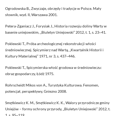
Ogrodowska B., Zwyczaje, obrzędy i tradycje w Polsce. Mały
słownik, wyd. II, Warszawa 2001.
Petera-Zganiacz J., Forysiak J., Historia rozwoju doliny Warty w
basenie uniejowskim, „Biuletyn Uniejowski” 2012, t. 1, s. 23‒41.
Poklewski T., Próba archeologicznej rekonstrukcji włości
średniowiecznej. Spicymierz nad Wartą, „Kwartalnik Historii i
Kultury Materialnej” 1971, nr 3, s. 437‒446.
Poklewski T., Spicymierska włość grodowa w średniowieczu:
obraz gospodarczy, Łódź 1975.
Rohrscheidt Mikos von A., Turystyka Kulturowa. Fenomen,
potencjał, perspektywy, Gniezno 2008.
Smętkiewicz K. M., Smętkiewicz K. K., Walory przyrodnicze gminy
Uniejów – formy ochrony przyrody, „Biuletyn Uniejowski” 2012, t.
1, s. 95‒119.