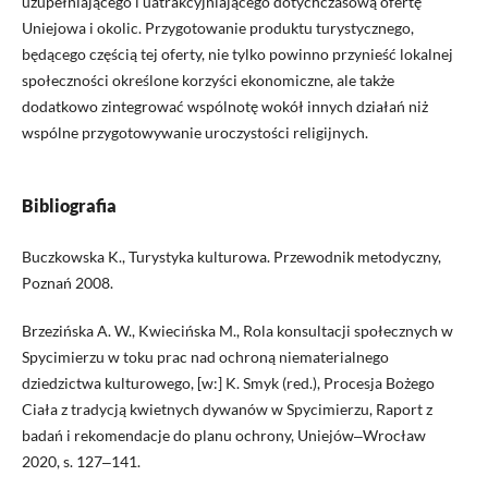
uzupełniającego i uatrakcyjniającego dotychczasową ofertę
Uniejowa i okolic. Przygotowanie produktu turystycznego,
będącego częścią tej oferty, nie tylko powinno przynieść lokalnej
społeczności określone korzyści ekonomiczne, ale także
dodatkowo zintegrować wspólnotę wokół innych działań niż
wspólne przygotowywanie uroczystości religijnych.
Bibliografia
Buczkowska K., Turystyka kulturowa. Przewodnik metodyczny,
Poznań 2008.
Brzezińska A. W., Kwiecińska M., Rola konsultacji społecznych w
Spycimierzu w toku prac nad ochroną niematerialnego
dziedzictwa kulturowego, [w:] K. Smyk (red.), Procesja Bożego
Ciała z tradycją kwietnych dywanów w Spycimierzu, Raport z
badań i rekomendacje do planu ochrony, Uniejów‒Wrocław
2020, s. 127‒141.