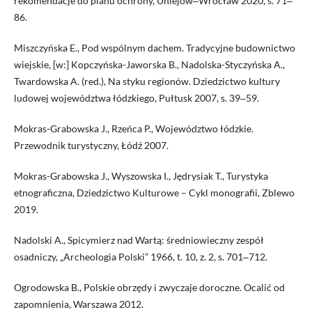
rekomendacje do planu ochrony, Uniejów‒Wrocław 2020, s. 71‒
86.
Miszczyńska E., Pod wspólnym dachem. Tradycyjne budownictwo
wiejskie, [w:] Kopczyńska-Jaworska B., Nadolska-Styczyńska A.,
Twardowska A. (red.), Na styku regionów. Dziedzictwo kultury
ludowej województwa łódzkiego, Pułtusk 2007, s. 39‒59.
Mokras-Grabowska J., Rzeńca P., Województwo łódzkie.
Przewodnik turystyczny, Łódź 2007.
Mokras-Grabowska J., Wyszowska I., Jędrysiak T., Turystyka
etnograficzna, Dziedzictwo Kulturowe – Cykl monografii, Zblewo
2019.
Nadolski A., Spicymierz nad Wartą: średniowieczny zespół
osadniczy, „Archeologia Polski” 1966, t. 10, z. 2, s. 701‒712.
Ogrodowska B., Polskie obrzędy i zwyczaje doroczne. Ocalić od
zapomnienia, Warszawa 2012.