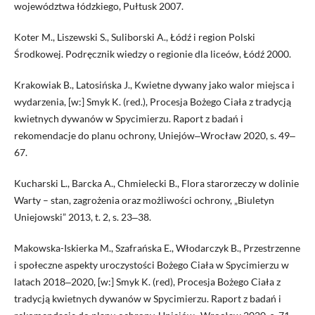
województwa łódzkiego, Pułtusk 2007.
Koter M., Liszewski S., Suliborski A., Łódź i region Polski
Środkowej. Podręcznik wiedzy o regionie dla liceów, Łódź 2000.
Krakowiak B., Latosińska J., Kwietne dywany jako walor miejsca i
wydarzenia, [w:] Smyk K. (red.), Procesja Bożego Ciała z tradycją
kwietnych dywanów w Spycimierzu. Raport z badań i
rekomendacje do planu ochrony, Uniejów‒Wrocław 2020, s. 49‒
67.
Kucharski L., Barcka A., Chmielecki B., Flora starorzeczy w dolinie
Warty – stan, zagrożenia oraz możliwości ochrony, „Biuletyn
Uniejowski” 2013, t. 2, s. 23‒38.
Makowska-Iskierka M., Szafrańska E., Włodarczyk B., Przestrzenne
i społeczne aspekty uroczystości Bożego Ciała w Spycimierzu w
latach 2018‒2020, [w:] Smyk K. (red), Procesja Bożego Ciała z
tradycją kwietnych dywanów w Spycimierzu. Raport z badań i