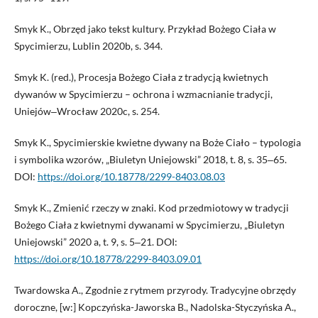
Smyk K., Obrzęd jako tekst kultury. Przykład Bożego Ciała w
Spycimierzu, Lublin 2020b, s. 344.
Smyk K. (red.), Procesja Bożego Ciała z tradycją kwietnych
dywanów w Spycimierzu – ochrona i wzmacnianie tradycji,
Uniejów‒Wrocław 2020c, s. 254.
Smyk K., Spycimierskie kwietne dywany na Boże Ciało – typologia
i symbolika wzorów, „Biuletyn Uniejowski” 2018, t. 8, s. 35‒65.
DOI:
https://doi.org/10.18778/2299-8403.08.03
Smyk K., Zmienić rzeczy w znaki. Kod przedmiotowy w tradycji
Bożego Ciała z kwietnymi dywanami w Spycimierzu, „Biuletyn
Uniejowski” 2020 a, t. 9, s. 5‒21. DOI:
https://doi.org/10.18778/2299-8403.09.01
Twardowska A., Zgodnie z rytmem przyrody. Tradycyjne obrzędy
doroczne, [w:] Kopczyńska-Jaworska B., Nadolska-Styczyńska A.,