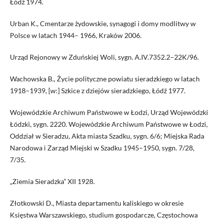
Łódź 1974.
Urban K., Cmentarze żydowskie, synagogi i domy modlitwy w
Polsce w latach 1944– 1966, Kraków 2006.
Urząd Rejonowy w Zduńskiej Woli, sygn. A.IV.7352.2–22K/96.
Wachowska B., Życie polityczne powiatu sieradzkiego w latach
1918–1939, [w:] Szkice z dziejów sieradzkiego, Łódź 1977.
Wojewódzkie Archiwum Państwowe w Łodzi, Urząd Wojewódzki
Łódzki, sygn. 2220. Wojewódzkie Archiwum Państwowe w Łodzi,
Oddział w Sieradzu, Akta miasta Szadku, sygn. 6/6; Miejska Rada
Narodowa i Zarząd Miejski w Szadku 1945–1950, sygn. 7/28,
7/35.
„Ziemia Sieradzka” XII 1928.
Złotkowski D., Miasta departamentu kaliskiego w okresie
Księstwa Warszawskiego, studium gospodarcze, Częstochowa