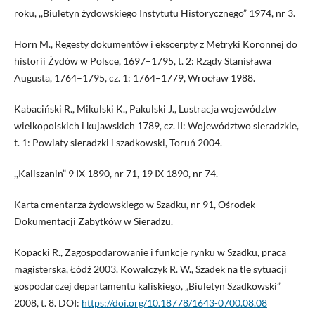
roku, ,,Biuletyn żydowskiego Instytutu Historycznego” 1974, nr 3.
Horn M., Regesty dokumentów i ekscerpty z Metryki Koronnej do
historii Żydów w Polsce, 1697–1795, t. 2: Rządy Stanisława
Augusta, 1764–1795, cz. 1: 1764–1779, Wrocław 1988.
Kabaciński R., Mikulski K., Pakulski J., Lustracja województw
wielkopolskich i kujawskich 1789, cz. II: Województwo sieradzkie,
t. 1: Powiaty sieradzki i szadkowski, Toruń 2004.
,,Kaliszanin” 9 IX 1890, nr 71, 19 IX 1890, nr 74.
Karta cmentarza żydowskiego w Szadku, nr 91, Ośrodek
Dokumentacji Zabytków w Sieradzu.
Kopacki R., Zagospodarowanie i funkcje rynku w Szadku, praca
magisterska, Łódź 2003. Kowalczyk R. W., Szadek na tle sytuacji
gospodarczej departamentu kaliskiego, „Biuletyn Szadkowski”
2008, t. 8. DOI:
https://doi.org/10.18778/1643-0700.08.08