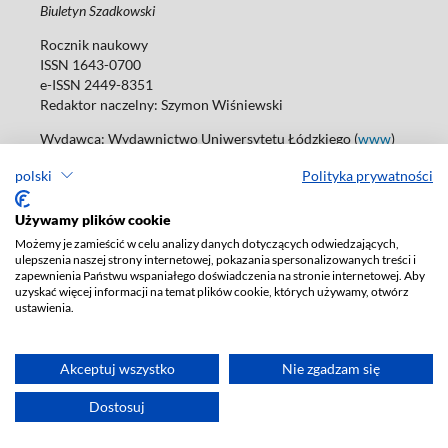
Biuletyn Szadkowski
Rocznik naukowy
ISSN 1643-0700
e-ISSN 2449-8351
Redaktor naczelny:
Szymon Wiśniewski
Wydawca: Wydawnictwo Uniwersytetu Łódzkiego (
www
)
ul. Jana Matejki 34A, 90-237 Łódź
polski
Polityka prywatności
Tel.: 42 235 01 65, fax: 42 66 55 86
Biuro: agnieszka.janicka@uni.lodz.pl
Używamy plików cookie
Deklaracja dostępności
Możemy je zamieścić w celu analizy danych dotyczących odwiedzających,
ulepszenia naszej strony internetowej, pokazania spersonalizowanych treści i
zapewnienia Państwu wspaniałego doświadczenia na stronie internetowej. Aby
uzyskać więcej informacji na temat plików cookie, których używamy, otwórz
ustawienia.
Akceptuj wszystko
Nie zgadzam się
Dostosuj