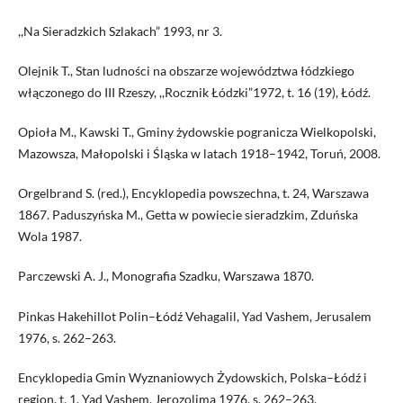
,,Na Sieradzkich Szlakach” 1993, nr 3.
Olejnik T., Stan ludności na obszarze województwa łódzkiego
włączonego do III Rzeszy, ,,Rocznik Łódzki”1972, t. 16 (19), Łódź.
Opioła M., Kawski T., Gminy żydowskie pogranicza Wielkopolski,
Mazowsza, Małopolski i Śląska w latach 1918–1942, Toruń, 2008.
Orgelbrand S. (red.), Encyklopedia powszechna, t. 24, Warszawa
1867. Paduszyńska M., Getta w powiecie sieradzkim, Zduńska
Wola 1987.
Parczewski A. J., Monografia Szadku, Warszawa 1870.
Pinkas Hakehillot Polin–Łódź Vehagalil, Yad Vashem, Jerusalem
1976, s. 262–263.
Encyklopedia Gmin Wyznaniowych Żydowskich, Polska–Łódź i
region, t. 1, Yad Vashem, Jerozolima 1976, s. 262–263.