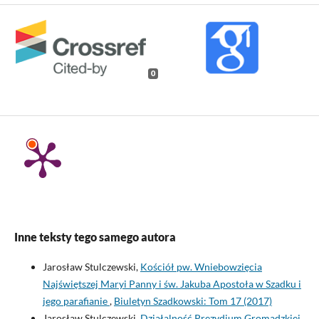
0
Inne teksty tego samego autora
Jarosław Stulczewski,
Kościół pw. Wniebowzięcia
Najświętszej Maryi Panny i św. Jakuba Apostoła w Szadku i
jego parafianie
,
Biuletyn Szadkowski: Tom 17 (2017)
Jarosław Stulczewski,
Działalność Prezydium Gromadzkiej