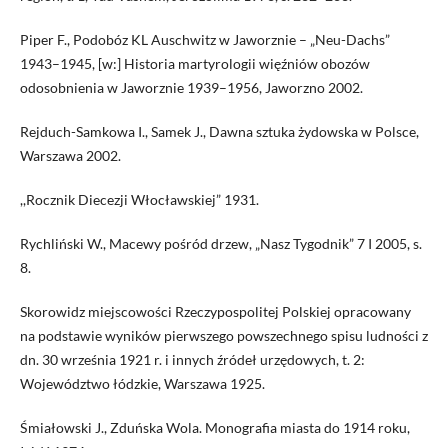
Piper F., Podobóz KL Auschwitz w Jaworznie – „Neu-Dachs”
1943–1945, [w:] Historia martyrologii więźniów obozów
odosobnienia w Jaworznie 1939–1956, Jaworzno 2002.
Rejduch-Samkowa I., Samek J., Dawna sztuka żydowska w Polsce,
Warszawa 2002.
,,Rocznik Diecezji Włocławskiej” 1931.
Rychliński W., Macewy pośród drzew, „Nasz Tygodnik” 7 I 2005, s.
8.
Skorowidz miejscowości Rzeczypospolitej Polskiej opracowany
na podstawie wyników pierwszego powszechnego spisu ludności z
dn. 30 września 1921 r. i innych źródeł urzędowych, t. 2:
Województwo łódzkie, Warszawa 1925.
Śmiałowski J., Zduńska Wola. Monografia miasta do 1914 roku,