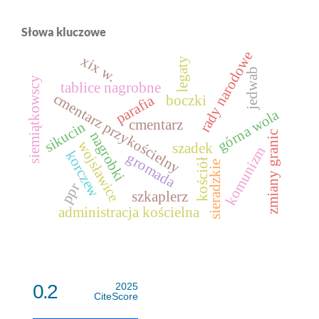
Słowa kluczowe
rady narodowe
xix w.
legaty
jedwab
siemiątkowscy
tablice nagrobne
cmentarz przykościelny
parafia
boczki
górna wola
cmentarz
sikucin
nagrobki
zmiany granic
wojsławice
szadek
komunizm
korczew
gromada
kościół
sieradzkie
ppr
szkaplerz
administracja kościelna
0.2
2025
CiteScore