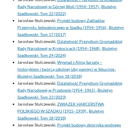
Rady Narodowej w Górnej Woli (1954–1957)
,
Biuletyn
Szadkowski: Tom 22 (2022)
Jarosław Stulczewski,
Projekt budowy Zakładów
Przemysłu Jedwabniczego w Szadku (1954–1956)
,
Biuletyn
Szadkowski: Tom 17 (2017)
Jarosław Stulczewski,
Działalność Prezydium Gromadzkiej
Rady Narodowej w Krokocicach (1954–1968)
,
Biuletyn
Szadkowski: Tom 24 (2024)
Jarosław Stulczewski,
Wywiad z Aliną Sarzałą –
historykiem i twórcą szkolnej izby pamięci w Sikucinie
,
Biuletyn Szadkowski: Tom 18 (2018)
Jarosław Stulczewski,
Działalność Prezydium Gromadzkiej
Rady Narodowej w Przatowie (1954–1961)
,
Biuletyn
Szadkowski: Tom 23 (2023)
Jarosław Stulczewski,
ZWIĄZEK HARCERSTWA
POLSKIEGO W SZADKU (1915–1939)
,
Biuletyn
Szadkowski: Tom 18 (2018)
Jarosław Stulczewski,
Projekt budowy zbiornika wodnego