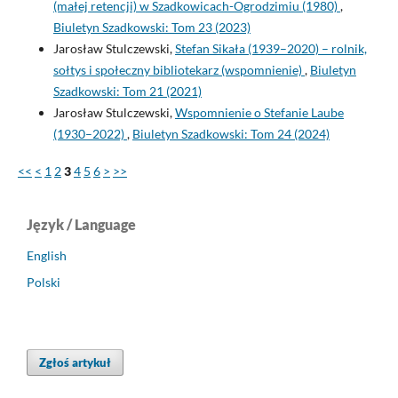
(małej retencji) w Szadkowicach-Ogrodzimiu (1980)
,
Biuletyn Szadkowski: Tom 23 (2023)
Jarosław Stulczewski,
Stefan Sikała (1939–2020) – rolnik,
sołtys i społeczny bibliotekarz (wspomnienie)
,
Biuletyn
Szadkowski: Tom 21 (2021)
Jarosław Stulczewski,
Wspomnienie o Stefanie Laube
(1930–2022)
,
Biuletyn Szadkowski: Tom 24 (2024)
<<
<
1
2
3
4
5
6
>
>>
Język / Language
English
Polski
Zgłoś artykuł