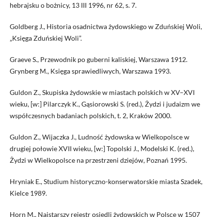
hebrajsku o bożnicy, 13 III 1996, nr 62, s. 7.
Goldberg J., Historia osadnictwa żydowskiego w Zduńskiej Woli,
„Księga Zduńskiej Woli”.
Graeve S., Przewodnik po guberni kaliskiej, Warszawa 1912.
Grynberg M., Księga sprawiedliwych, Warszawa 1993.
Guldon Z., Skupiska żydowskie w miastach polskich w XV–XVI
wieku, [w:] Pilarczyk K., Gąsiorowski S. (red.), Żydzi i judaizm we
współczesnych badaniach polskich, t. 2, Kraków 2000.
Guldon Z., Wijaczka J., Ludność żydowska w Wielkopolsce w
drugiej połowie XVII wieku, [w:] Topolski J., Modelski K. (red.),
Żydzi w Wielkopolsce na przestrzeni dziejów, Poznań 1995.
Hryniak E., Studium historyczno-konserwatorskie miasta Szadek,
Kielce 1989.
Horn M., Najstarszy rejestr osiedli żydowskich w Polsce w 1507