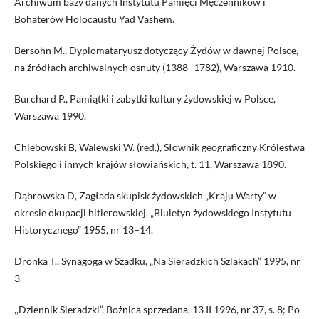
Archiwum bazy danych Instytutu Pamięci Męczenników i
Bohaterów Holocaustu Yad Vashem.
Bersohn M., Dyplomataryusz dotyczący Żydów w dawnej Polsce,
na źródłach archiwalnych osnuty (1388–1782), Warszawa 1910.
Burchard P., Pamiątki i zabytki kultury żydowskiej w Polsce,
Warszawa 1990.
Chlebowski B, Walewski W. (red.), Słownik geograficzny Królestwa
Polskiego i innych krajów słowiańskich, t. 11, Warszawa 1890.
Dąbrowska D, Zagłada skupisk żydowskich „Kraju Warty” w
okresie okupacji hitlerowskiej, „Biuletyn żydowskiego Instytutu
Historycznego” 1955, nr 13–14.
Dronka T., Synagoga w Szadku, „Na Sieradzkich Szlakach” 1995, nr
3.
,,Dziennik Sieradzki”, Bożnica sprzedana, 13 II 1996, nr 37, s. 8; Po