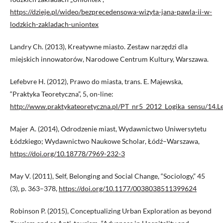
https://dzieje.pl/wideo/bezprecedensowa-wizyta-jana-pawla-ii-w-
lodzkich-zakladach-uniontex
Landry Ch. (2013), Kreatywne miasto. Zestaw narzędzi dla
miejskich innowatorów, Narodowe Centrum Kultury, Warszawa.
Lefebvre H. (2012), Prawo do miasta, trans. E. Majewska,
“Praktyka Teoretyczna”, 5, on-line:
http://www.praktykateoretyczna.pl/PT_nr5_2012_Logika_sensu/14.Le
Majer A. (2014), Odrodzenie miast, Wydawnictwo Uniwersytetu
Łódzkiego; Wydawnictwo Naukowe Scholar, Łódź–Warszawa,
https://doi.org/10.18778/7969-232-3
May V. (2011), Self, Belonging and Social Change, “Sociology,” 45
(3), p. 363–378,
https://doi.org/10.1177/0038038511399624
Robinson P. (2015), Conceptualizing Urban Exploration as beyond