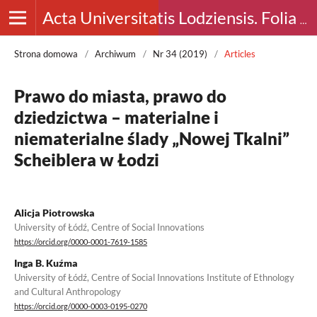
Acta Universitatis Lodziensis. Folia Archaeologica
Strona domowa
/
Archiwum
/
Nr 34 (2019)
/
Articles
Prawo do miasta, prawo do
dziedzictwa – materialne i
niematerialne ślady „Nowej Tkalni”
Scheiblera w Łodzi
Alicja Piotrowska
University of Łódź, Centre of Social Innovations
https://orcid.org/0000-0001-7619-1585
Inga B. Kuźma
University of Łódź, Centre of Social Innovations Institute of Ethnology
and Cultural Anthropology
https://orcid.org/0000-0003-0195-0270