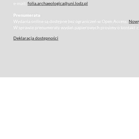
e-mail:
folia.archaeologica@uni.lodz.pl
Prenumerata
Wydania online są dostępne bez ograniczeń w Open Access:
Nowy
W sprawie prenumeraty wydań papierowych prosimy o kontakt z
Deklaracja dostępności