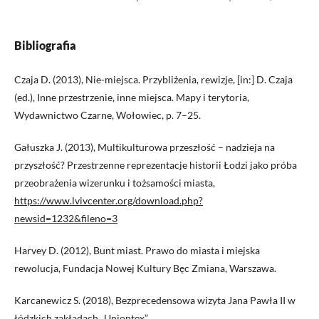
Bibliografia
Czaja D. (2013), Nie-miejsca. Przybliżenia, rewizje, [in:] D. Czaja
(ed.), Inne przestrzenie, inne miejsca. Mapy i terytoria,
Wydawnictwo Czarne, Wołowiec, p. 7–25.
Gałuszka J. (2013), Multikulturowa przeszłość – nadzieja na
przyszłość? Przestrzenne reprezentacje historii Łodzi jako próba
przeobrażenia wizerunku i tożsamości miasta,
https://www.lvivcenter.org/download.php?
newsid=1232&fileno=3
Harvey D. (2012), Bunt miast. Prawo do miasta i miejska
rewolucja, Fundacja Nowej Kultury Bęc Zmiana, Warszawa.
Karcanewicz S. (2018), Bezprecedensowa wizyta Jana Pawła II w
łódzkich zakładach „Uniontex”,