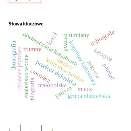
Słowa kluczowe
uzbrojenie
zawłaszczanie krajobrazu
krzyż
tumiany
poznań
krajobraz kulturowy
ikonografia
trumny
Łęczyca
rękawice płytowe
znalezisko wodne
królestwo polskie
mazury
przełęcz dukielska
matryca
pamięć
cmentarz
biografia
małopolska
patryca
miecz
grupa olsztyńska