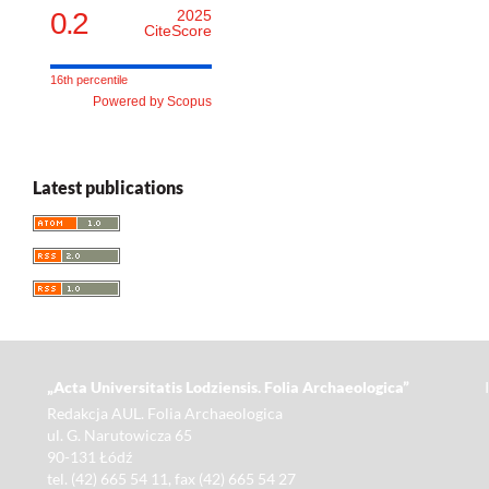
0.2
2025
CiteScore
16th percentile
Powered by Scopus
Latest publications
„Acta Universitatis Lodziensis. Folia Archaeologica”
Redakcja AUL. Folia Archaeologica
ul. G. Narutowicza 65
90-131 Łódź
tel. (42) 665 54 11, fax (42) 665 54 27