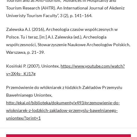
Tourism and as Anti-tourism, “Advances in Hospitality and
Tourism Research (AHTR). An International Journal of Akdeniz
Univeristy Tourism Faculty”, 3 (2), p. 141–164.
Zalewska A.I. (2016), Archeologia czasów współczesnych w
Polsce. Tu i teraz, [in:] A.I. Zalewska (ed.), Archeologia
współczesności, Stowarzyszenie Naukowe Archeologów Polskich,
Warszawa, p. 21–39.
Kosiński P. (2007), Uniontex,
https://www.youtube.com/watch?
v=3X4s-_KJ17g
Przemówienie do włókniarek z łódzkich Zakładów Przemysłu
Bawełnianego Uniontex,
http://ekai.pl/biblioteka/dokumenty/x493/przemowienie-do-
wlokniarek-z-lodzkich-zakladow-przemyslu-bawelnianego-
uniontex/?print=1