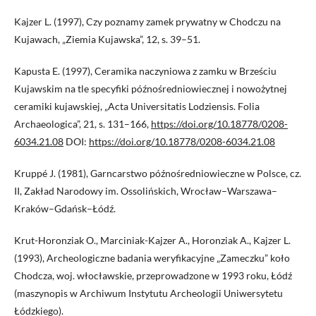
Kajzer L. (1997), Czy poznamy zamek prywatny w Chodczu na
Kujawach, „Ziemia Kujawska”, 12, s. 39–51.
Kapusta E. (1997), Ceramika naczyniowa z zamku w Brześciu
Kujawskim na tle specyfiki późnośredniowiecznej i nowożytnej
ceramiki kujawskiej, „Acta Universitatis Lodziensis. Folia
Archaeologica”, 21, s. 131–166,
https://doi.org/10.18778/0208-
6034.21.08
DOI:
https://doi.org/10.18778/0208-6034.21.08
Kruppé J. (1981), Garncarstwo późnośredniowieczne w Polsce, cz.
II, Zakład Narodowy im. Ossolińskich, Wrocław–Warszawa–
Kraków–Gdańsk–Łódź.
Krut-Horonziak O., Marciniak-Kajzer A., Horonziak A., Kajzer L.
(1993), Archeologiczne badania weryfikacyjne „Zameczku” koło
Chodcza, woj. włocławskie, przeprowadzone w 1993 roku, Łódź
(maszynopis w Archiwum Instytutu Archeologii Uniwersytetu
Łódzkiego).