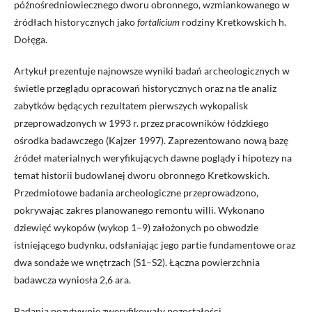
późnośredniowiecznego dworu obronnego, wzmiankowanego w
źródłach historycznych jako
fortalicium
rodziny Kretkowskich h.
Dołęga.
Artykuł prezentuje najnowsze wyniki badań archeologicznych w
świetle przeglądu opracowań historycznych oraz na tle analiz
zabytków będących rezultatem pierwszych wykopalisk
przeprowadzonych w 1993 r. przez pracowników łódzkiego
ośrodka badawczego (Kajzer 1997). Zaprezentowano nową bazę
źródeł materialnych weryfikujących dawne poglądy i hipotezy na
temat historii budowlanej dworu obronnego Kretkowskich.
Przedmiotowe badania archeologiczne przeprowadzono,
pokrywając zakres planowanego remontu willi. Wykonano
dziewięć wykopów (wykop 1–9) założonych po obwodzie
istniejącego budynku, odsłaniając jego partie fundamentowe oraz
dwa sondaże we wnętrzach (S1–S2). Łączna powierzchnia
badawcza wyniosła 2,6 ara.
Badania pozytywnie zweryfikowały pozostałości