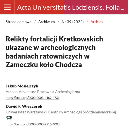
Acta Universitatis Lodziensis. Folia Archaeologica
Strona domowa
/
Archiwum
/
Nr 39 (2024)
/
Articles
Relikty fortalicji Kretkowskich
ukazane w archeologicznych
badaniach ratowniczych w
Zameczku koło Chodcza
Jakub Mosiejczyk
Archeo-Adventure Pracownia Archeologiczna
https://orcid.org/0000-0003-4462-4731
Dawid F. Wieczorek
Uniwersytet Warszawski, Centrum Archeologii Śródziemnomorskiej
https://orcid.org/0000-0003-2516-4098