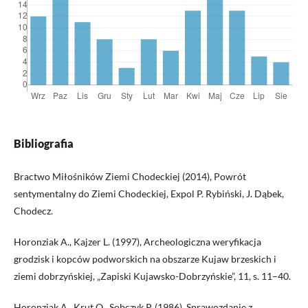
Bibliografia
Bractwo Miłośników Ziemi Chodeckiej (2014), Powrót
sentymentalny do Ziemi Chodeckiej, Expol P. Rybiński, J. Dąbek,
Chodecz.
Horonziak A., Kajzer L. (1997), Archeologiczna weryfikacja
grodzisk i kopców podworskich na obszarze Kujaw brzeskich i
ziemi dobrzyńskiej, „Zapiski Kujawsko-Dobrzyńskie”, 11, s. 11–40.
Horonziak A., Krut O., Sobczyk P. (1986), Sprawozdanie z