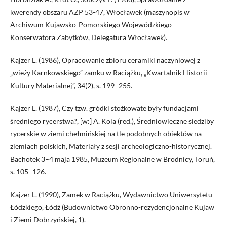
kwerendy obszaru AZP 53-47, Włocławek (maszynopis w
Archiwum Kujawsko-Pomorskiego Wojewódzkiego
Konserwatora Zabytków, Delegatura Włocławek).
Kajzer L. (1986), Opracowanie zbioru ceramiki naczyniowej z
„wieży Karnkowskiego” zamku w Raciążku, „Kwartalnik Historii
Kultury Materialnej”, 34(2), s. 199–255.
Kajzer L. (1987), Czy tzw. gródki stożkowate były fundacjami
średniego rycerstwa?, [w:] A. Kola (red.), Średniowieczne siedziby
rycerskie w ziemi chełmińskiej na tle podobnych obiektów na
ziemiach polskich, Materiały z sesji archeologiczno-historycznej.
Bachotek 3–4 maja 1985, Muzeum Regionalne w Brodnicy, Toruń,
s. 105–126.
Kajzer L. (1990), Zamek w Raciążku, Wydawnictwo Uniwersytetu
Łódzkiego, Łódź (Budownictwo Obronno-rezydencjonalne Kujaw
i Ziemi Dobrzyńskiej, 1).