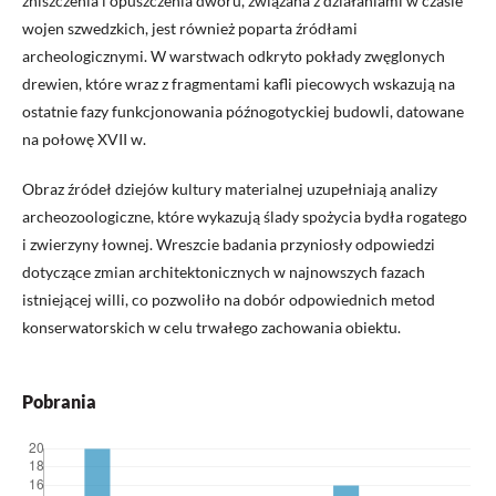
zniszczenia i opuszczenia dworu, związana z działaniami w czasie
wojen szwedzkich, jest również poparta źródłami
archeologicznymi. W warstwach odkryto pokłady zwęglonych
drewien, które wraz z fragmentami kafli piecowych wskazują na
ostatnie fazy funkcjonowania późnogotyckiej budowli, datowane
na połowę XVII w.
Obraz źródeł dziejów kultury materialnej uzupełniają analizy
archeozoologiczne, które wykazują ślady spożycia bydła rogatego
i zwierzyny łownej. Wreszcie badania przyniosły odpowiedzi
dotyczące zmian architektonicznych w najnowszych fazach
istniejącej willi, co pozwoliło na dobór odpowiednich metod
konserwatorskich w celu trwałego zachowania obiektu.
Pobrania