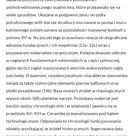
późnośredniowiecznego osadnictwa, które przejawiały się na
wiele sposobów. Ukazane w podpiwniczeniu skrzydła
południowego willi starsze struktury murowane w postaci muru
kamiennego zostały uznane za pozostałości masywnej budowli z
połowy XV w. Na poczet tego przywołano relacje stratygraficzne
wkopów fundacyjnych i ich wypełnisk (12a–12c) wraz z
pozyskanym materiałem ceramicznym. Kolejne dowody odkryto
w ceglanych fundamentach odsłoniętych w części północnej,
gdzie oprócz cegieł maszynowych wtórnie wykorzystano cegłę
palcówkę. O dawnym, rezydencjonalnym charakterze stanowiska
świadczą także różnorodne elementy pieców kaflowych oraz
płytki posadzkowe (14b). Baza nowych źródeł archeologicznych
wynosi około 500 ułamków naczyń. Pozyskany materiał jest
bardzo spójny chronologicznie i w większości zawiera się w
przedziale XV–XVI w. Ceramikę przeanalizowano pod kątem
technologicznym. Odpowiada to chronologii funkcjonowania
obiektu wynikającej ze źródeł historycznych. Sugerowana data