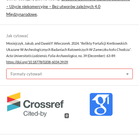
– Użycie niekomercyjne – Bez utworów zależnych 4.0
Międzynarodowe
.
Jak cytować
Mosiejczyk, Jakub, and Dawid F. Wieczorek. 2024. “Relikty Fortalicji Kretkowskich
Ukazane W Archeologicznych Badaniach Ratowniczych W Zameczku koło Chodcza”.
Acta Universitatis Lodziensis. Folia Archaeologica
, no. 39 (December): 63-89.
https://doi.org/10.18778/0208-6034.39.09
.
Formaty cytowań
0