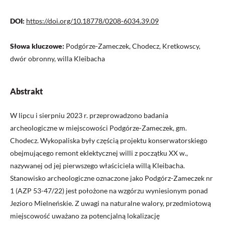
DOI:
https://doi.org/10.18778/0208-6034.39.09
Słowa kluczowe:
Podgórze-Zameczek, Chodecz, Kretkowscy,
dwór obronny, willa Kleibacha
Abstrakt
W lipcu i sierpniu 2023 r. przeprowadzono badania
archeologiczne w miejscowości Podgórze-Zameczek, gm.
Chodecz. Wykopaliska były częścią projektu konserwatorskiego
obejmującego remont eklektycznej willi z początku XX w.,
nazywanej od jej pierwszego właściciela willą Kleibacha.
Stanowisko archeologiczne oznaczone jako Podgórz-Zameczek nr
1 (AZP 53-47/22) jest położone na wzgórzu wyniesionym ponad
Jezioro Mielneńskie. Z uwagi na naturalne walory, przedmiotową
miejscowość uważano za potencjalną lokalizację