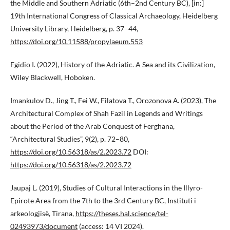
the Middle and Southern Adriatic (6th–2nd Century BC), [in:]
19th International Congress of Classical Archaeology, Heidelberg
University Library, Heidelberg, p. 37–44,
https://doi.org/10.11588/propylaeum.553
Egidio I. (2022), History of the Adriatic. A Sea and its Civilization,
Wiley Blackwell, Hoboken.
Imankulov D., Jing T., Fei W., Filatova T., Orozonova А. (2023), The
Architectural Complex of Shah Fazil in Legends and Writings
about the Period of the Arab Conquest of Ferghana,
“Architectural Studies”, 9(2), p. 72–80,
https://doi.org/10.56318/as/2.2023.72
DOI:
https://doi.org/10.56318/as/2.2023.72
Jaupaj L. (2019), Studies of Cultural Interactions in the Illyro-
Epirote Area from the 7th to the 3rd Century BC, Instituti i
arkeologjisë, Tirana,
https://theses.hal.science/tel-
02493973/document
(access: 14 VI 2024).