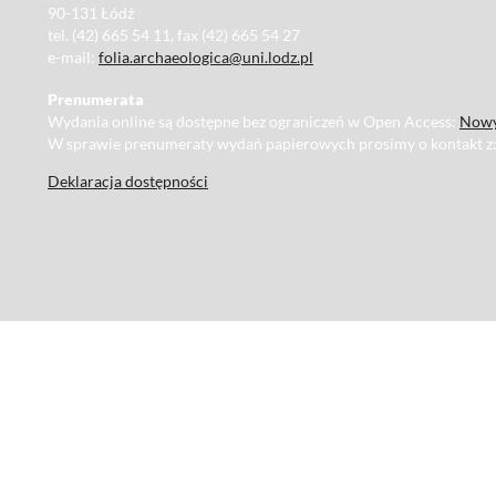
90-131 Łódź
tel. (42) 665 54 11, fax (42) 665 54 27
e-mail:
folia.archaeologica@uni.lodz.pl
Prenumerata
Wydania online są dostępne bez ograniczeń w Open Access:
Nowy
W sprawie prenumeraty wydań papierowych prosimy o kontakt z
Deklaracja dostępności