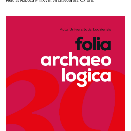
Held at Napoca MMXVIII, Archaeopress, Oxford.