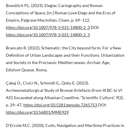
Bowditch P.L. (2023), Elegiac Cartography and Roman
Conceptions of Space, [in:] Roman Love Elegy and the Eros of
Empire, Palgrave Macmillan, Cham, p. 69–112,
https://doi.org/10.1007/978-3-031-14800-2_3
DOI:
https://doi.org/10.1007/978-3-031-14800-2_3
Brancato R. (2022), Schematic: the City beyond form. For a New
Definition of Urban Landscapes and their Functions. Urbanization
and Society in the Preclassic Mediterranean. Archaic Age,
Edizioni Quasar, Roma.
Çakaj O., Civici N., Schmidt G., Qoku E. (2023),
Archeometallurgical Study of Bronze Artefacts (from III BC to VI
AD) Excavated along Albanian Coastline, “Scientific Culture”, 9(2),
p. 29–47,
https://doi.org/10.5281/zenodo.7265753
DOI:
https://doi.org/10.56801/MME929
D’Ercole M.C. (2020), Cults, Navigation and Maritime Practices in