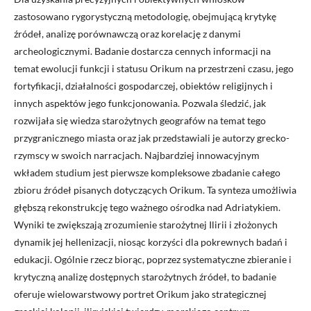
zastosowano rygorystyczną metodologię, obejmującą krytykę
źródeł, analizę porównawczą oraz korelację z danymi
archeologicznymi. Badanie dostarcza cennych informacji na
temat ewolucji funkcji i statusu Orikum na przestrzeni czasu, jego
fortyfikacji, działalności gospodarczej, obiektów religijnych i
innych aspektów jego funkcjonowania. Pozwala śledzić, jak
rozwijała się wiedza starożytnych geografów na temat tego
przygranicznego miasta oraz jak przedstawiali je autorzy grecko-
rzymscy w swoich narracjach. Najbardziej innowacyjnym
wkładem studium jest pierwsze kompleksowe zbadanie całego
zbioru źródeł pisanych dotyczących Orikum. Ta synteza umożliwia
głębszą rekonstrukcję tego ważnego ośrodka nad Adriatykiem.
Wyniki te zwiększają zrozumienie starożytnej Ilirii i złożonych
dynamik jej hellenizacji, niosąc korzyści dla pokrewnych badań i
edukacji. Ogólnie rzecz biorąc, poprzez systematyczne zbieranie i
krytyczną analizę dostępnych starożytnych źródeł, to badanie
oferuje wielowarstwowy portret Orikum jako strategicznej