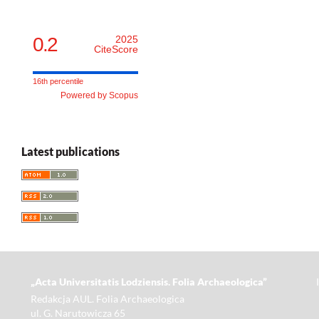
0.2
2025
CiteScore
16th percentile
Powered by Scopus
Latest publications
„Acta Universitatis Lodziensis. Folia Archaeologica”
Redakcja AUL. Folia Archaeologica
ul. G. Narutowicza 65