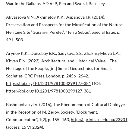
War in the Balkans, AD 6–9, Pen and Sword, Barnsley.
Aliyassova V.N., Akhmetov K.K., Aspanova I.R. (2014),
Preservation and Prospects for the Musefication of the Natural
Heritage Site “Gussinyi Perelet”, “Terra Sebus”, Special Issue, p.
491–503.
Arynov K.K., Duisebay E.K., Sadykova S.S., Zhakhsylykova L.A.,
Khvan E.N. (2023), Architectural and Historical Value – The
Heritage of the People, [in:] Smart Geotechnics for Smart
Societies, CRC Press, London, p. 2456–2642.
https://doi.org/10.1201/9781003299127-381
DOI:
https://doi.org/10.1201/9781003299127-381
Bashmanivskyi V. (2016), The Phenomenon of Cultural Dialogye
in the Reception of M. Zerov. Society, “Document.
Communication”, 1(2), p. 155–163,
http://eprints.zu.edu.ua/23931
(access: 15 VI 2024).