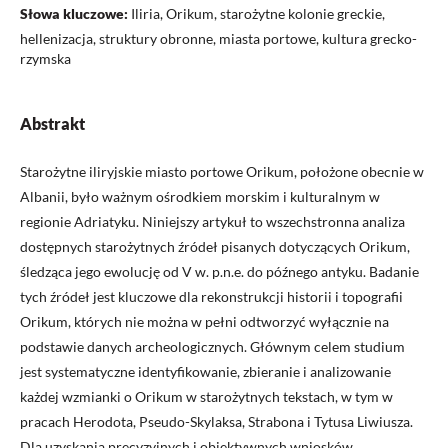
Słowa kluczowe:
Iliria, Orikum, starożytne kolonie greckie,
hellenizacja, struktury obronne, miasta portowe, kultura grecko-
rzymska
Abstrakt
Starożytne iliryjskie miasto portowe Orikum, położone obecnie w
Albanii, było ważnym ośrodkiem morskim i kulturalnym w
regionie Adriatyku. Niniejszy artykuł to wszechstronna analiza
dostępnych starożytnych źródeł pisanych dotyczących Orikum,
śledząca jego ewolucję od V w. p.n.e. do późnego antyku. Badanie
tych źródeł jest kluczowe dla rekonstrukcji historii i topografii
Orikum, których nie można w pełni odtworzyć wyłącznie na
podstawie danych archeologicznych. Głównym celem studium
jest systematyczne identyfikowanie, zbieranie i analizowanie
każdej wzmianki o Orikum w starożytnych tekstach, w tym w
pracach Herodota, Pseudo-Skylaksa, Strabona i Tytusa Liwiusza.
Dla uzyskania precyzyjnych i obiektywnych wniosków