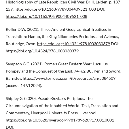
Historiography of Late Republican Civil War, Brill, Leiden, p. 137–
159,
https://doi.org/10.1163/9789004409521_008
DOI:
https://doi.org/10.1163/9789004409521_008
Roller D.W. (2021), Three Ancient Geographical Treatises in
Translation: Hanno, the King Nikomedes Periodos, and Avienus,
Routledge, Oxon,
https://doi.org/10.4324/9781003030379
DOI:
https://doi.org/10.4324/9781003030379
Sampson G.C. (2021), Rome’s Great Eastern War: Lucullus,
Pompey and the Conquest of the East, 74–62 BC, Pen and Sword,
Barnsley,
https://www.torrossa.com/it/resources/an/5084509
(access: 14 VI 2024).
Shipley G. (2020), Pseudo-Scylax’s Periplous. The
Circumnavigation of the Inhabited World: Text, Translation and
Commentary, Liverpool University Press, Liverpool,
https://doi.org/10.3828/liverpool/9781789620917.001.0001
DOI: