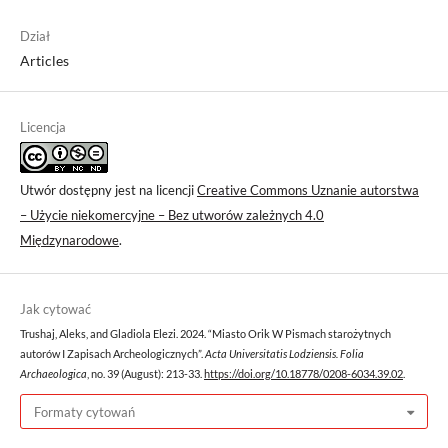
Dział
Articles
Licencja
Utwór dostępny jest na licencji
Creative Commons Uznanie autorstwa
– Użycie niekomercyjne – Bez utworów zależnych 4.0
Międzynarodowe
.
Jak cytować
Trushaj, Aleks, and Gladiola Elezi. 2024. “Miasto Orik W Pismach starożytnych
autorów I Zapisach Archeologicznych”.
Acta Universitatis Lodziensis. Folia
Archaeologica
, no. 39 (August): 213-33.
https://doi.org/10.18778/0208-6034.39.02
.
Formaty cytowań