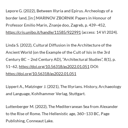
Lepore G. (2022), Between Illyria and Epirus. Archeology of a
border land, [in:] MARINOV ZBORNIK Papers in Honour of
Professor Emilio Marin, Znanje doo, Zagreb, p. 439–452,
https://cris.unibo.it/handle/11585/922991
(access: 14 VI 2024).
Linda S. (2022), Cultural Diffusion in the Architecture of the
Ancient World (on the Example of the Cult of Isis in the 3rd
Century BC – 2nd Century AD), “Architectural Studies”, 8(1), p.
51–62,
https://doi.org/10.56318/as2022.01.051
DOI:
https://doi.org/10.56318/as2022.01.051
Lippert A., Matzinger J. (2021), The Illyrians. History, Archaeology
and Language, Kohlhammer Verlag, Stuttgart.
Luttenberger M. (2022), The Mediterranean Sea from Alexander
to the Rise of Rome. The Hellenistic age, 360–133 BC, Page
Publishing, Conneaut Lake.