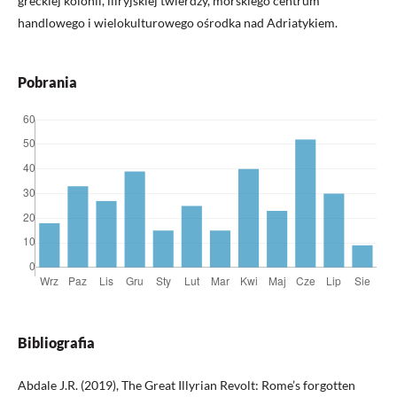
greckiej kolonii, iliryjskiej twierdzy, morskiego centrum
handlowego i wielokulturowego ośrodka nad Adriatykiem.
Pobrania
Bibliografia
Abdale J.R. (2019), The Great Illyrian Revolt: Rome’s forgotten