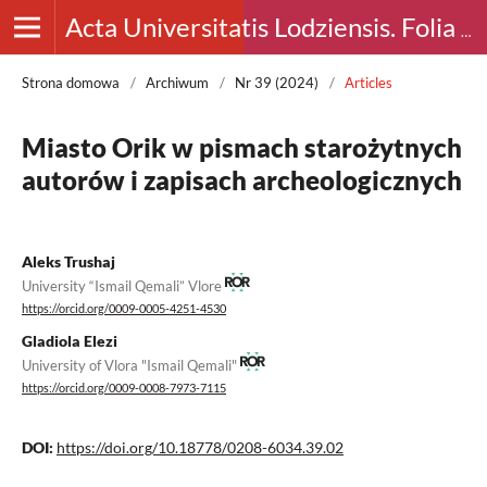
Acta Universitatis Lodziensis. Folia Archaeologica
Strona domowa
/
Archiwum
/
Nr 39 (2024)
/
Articles
Miasto Orik w pismach starożytnych
autorów i zapisach archeologicznych
Aleks Trushaj
University “Ismail Qemali” Vlore
https://orcid.org/0009-0005-4251-4530
Gladiola Elezi
University of Vlora "Ismail Qemali"
https://orcid.org/0009-0008-7973-7115
DOI:
https://doi.org/10.18778/0208-6034.39.02