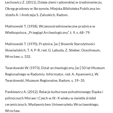
Lechowicz Z. (2011), Dzieje ziemi radomskiej w średniowieczu.
Okręg grodowy w Skrzynnie, Miejska Biblioteka Publiczna im.
Józefa A. i Andrzeja S. Załuskich, Radom.
Malinowski T. (1958), Wczesnośredniowieczne prażnice w
Wielkopolsce, „Przegląd Archeologiczny”, t. 9, s. 68–79.
Malinowski T. (1970), Prażnice, [w:] Słownik Starożytności
Słowiańskich, T. 4, P-R, red. G. Labuda, Z. Stieber, Ossolineum,
Wrocław, s. 332.
Twardowski W. (1973), Dział archeologiczny, [w:] 50 lat Muzeum
Regionalnego w Radomiu. Informator, red. A. Apanowicz, W.
Twardowski, Muzeum Regionalne, Radom, s. 19–35.
Pankiewicz A. (2012), Relacje kulturowe południowego Śląska i
północnych Moraw i Czech w IX–X wieku w świetle źródeł
ceramicznych, Wydawnictwo Uniwersytetu Wrocławskiego,
Wrocław.