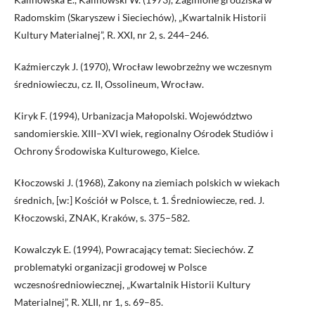
Radomskim (Skaryszew i Sieciechów), „Kwartalnik Historii
Kultury Materialnej”, R. XXI, nr 2, s. 244–246.
Kaźmierczyk J. (1970), Wrocław lewobrzeżny we wczesnym
średniowieczu, cz. II, Ossolineum, Wrocław.
Kiryk F. (1994), Urbanizacja Małopolski. Województwo
sandomierskie. XIII–XVI wiek, regionalny Ośrodek Studiów i
Ochrony Środowiska Kulturowego, Kielce.
Kłoczowski J. (1968), Zakony na ziemiach polskich w wiekach
średnich, [w:] Kościół w Polsce, t. 1. Średniowiecze, red. J.
Kłoczowski, ZNAK, Kraków, s. 375–582.
Kowalczyk E. (1994), Powracający temat: Sieciechów. Z
problematyki organizacji grodowej w Polsce
wczesnośredniowiecznej, „Kwartalnik Historii Kultury
Materialnej”, R. XLII, nr 1, s. 69–85.