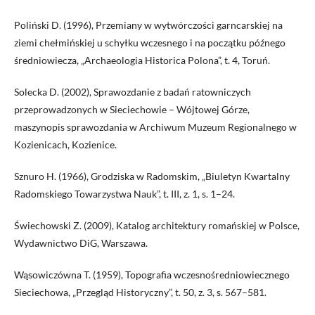
Poliński D. (1996), Przemiany w wytwórczości garncarskiej na
ziemi chełmińskiej u schyłku wczesnego i na początku późnego
średniowiecza, „Archaeologia Historica Polona”, t. 4, Toruń.
Solecka D. (2002), Sprawozdanie z badań ratowniczych
przeprowadzonych w Sieciechowie – Wójtowej Górze,
maszynopis sprawozdania w Archiwum Muzeum Regionalnego w
Kozienicach, Kozienice.
Sznuro H. (1966), Grodziska w Radomskim, „Biuletyn Kwartalny
Radomskiego Towarzystwa Nauk”, t. III, z. 1, s. 1–24.
Świechowski Z. (2009), Katalog architektury romańskiej w Polsce,
Wydawnictwo DiG, Warszawa.
Wąsowiczówna T. (1959), Topografia wczesnośredniowiecznego
Sieciechowa, „Przegląd Historyczny”, t. 50, z. 3, s. 567–581.