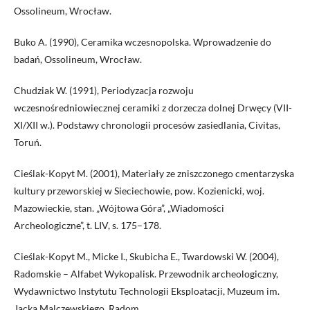
Ossolineum, Wrocław.
Buko A. (1990), Ceramika wczesnopolska. Wprowadzenie do
badań, Ossolineum, Wrocław.
Chudziak W. (1991), Periodyzacja rozwoju
wczesnośredniowiecznej ceramiki z dorzecza dolnej Drwęcy (VII-
XI/XII w.). Podstawy chronologii procesów zasiedlania, Civitas,
Toruń.
Cieślak-Kopyt M. (2001), Materiały ze zniszczonego cmentarzyska
kultury przeworskiej w Sieciechowie, pow. Kozienicki, woj.
Mazowieckie, stan. „Wójtowa Góra”, „Wiadomości
Archeologiczne”, t. LIV, s. 175–178.
Cieślak-Kopyt M., Micke I., Skubicha E., Twardowski W. (2004),
Radomskie – Alfabet Wykopalisk. Przewodnik archeologiczny,
Wydawnictwo Instytutu Technologii Eksploatacji, Muzeum im.
Jacka Malczewskiego, Radom.