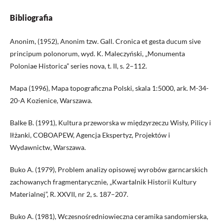
Bibliografia
Anonim, (1952), Anonim tzw. Gall. Cronica et gesta ducum sive
principum polonorum, wyd. K. Maleczyński, „Monumenta
Poloniae Historica” series nova, t. II, s. 2–112.
Mapa (1996), Mapa topograficzna Polski, skala 1:5000, ark. M-34-
20-A Kozienice, Warszawa.
Balke B. (1991), Kultura przeworska w międzyrzeczu Wisły, Pilicy i
Iłżanki, COBOAPEW, Agencja Ekspertyz, Projektów i
Wydawnictw, Warszawa.
Buko A. (1979), Problem analizy opisowej wyrobów garncarskich
zachowanych fragmentarycznie, „Kwartalnik Historii Kultury
Materialnej”, R. XXVII, nr 2, s. 187–207.
Buko A. (1981), Wczesnośredniowieczna ceramika sandomierska,