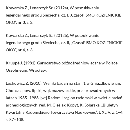
Kowarska Z., Lenarczyk Sz. (2012a), W poszukiwaniu
legendarnego grodu Sieciecha, cz. I, „CzasoPISMO KOZIENICKIE
OKO”, nr 3, s. 2.
Kowarska Z., Lenarczyk Sz. (2012b), W poszukiwaniu
legendarnego grodu Sieciecha, cz. II, „CzasoPISMO KOZIENICKIE
OKO”, nr 4, s. 3.
Kruppé J. (1981), Garncarstwo późnośredniowieczne w Polsce,
Ossolineum, Wrocław.
Lechowicz Z. (2010), Wyniki badań na stan. 1 w Gniazdkowie gm.
Chotcza, pow. lipski, woj. mazowieckie, przeprowadzonych w
latach 1985–1988, [w:] Radom i region radomski w świetle badań
archeologicznych, red. M. Cieślak-Kopyt, K. Solarska, „Biuletyn
Kwartalny Radomskiego Towarzystwa Naukowego”, t. XLIV, z. 1–4,
s. 87–108.