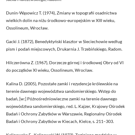
Dunin-Wąsowicz T. (1974), Zmiany w topografii osadnictwa
wielkich dolin na niżu środkowo-europejskim w XIII wieku,
Ossolineum, Wrocław.
Gacki J. (1872), Benedyktyński klasztor w Sieciechowie według
pism i podań miejscowych, Drukarnia J. Trzebińskiego, Radom.
Hilczerówna Z. (1967), Dorzecze górnej i środkowej Obry od VI
do początków XI wieku, Ossolineum, Wrocław.
Kalina D. (2005), Pozostałe zamki i rezydencje królewskie na
terenie dawnego województwa sandomierskiego. Wstęp do
badań, [w:] Późnośredniowieczne zamki na terenie dawnego
województwa sandomierskiego, red. L. Kajzer, Krajowy Ośrodek
Badań i Ochrony Zabytków w Warszawie, Regionalny Ośrodek
Badań i Ochrony Zabytków w Kiecach, Kielce, s. 211–303.
Kalinowska E., Kalinowski W. (1973), Zaginione grodziska w