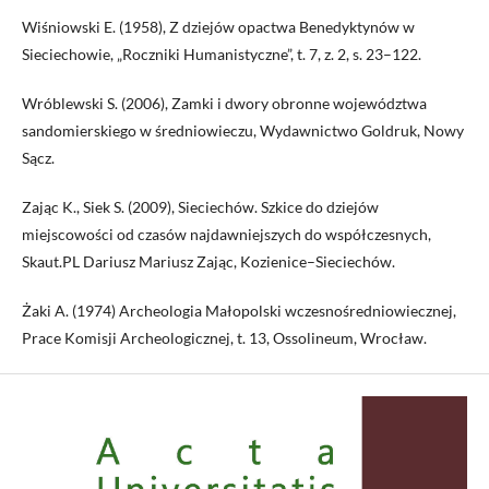
Wiśniowski E. (1958), Z dziejów opactwa Benedyktynów w
Sieciechowie, „Roczniki Humanistyczne”, t. 7, z. 2, s. 23–122.
Wróblewski S. (2006), Zamki i dwory obronne województwa
sandomierskiego w średniowieczu, Wydawnictwo Goldruk, Nowy
Sącz.
Zając K., Siek S. (2009), Sieciechów. Szkice do dziejów
miejscowości od czasów najdawniejszych do współczesnych,
Skaut.PL Dariusz Mariusz Zając, Kozienice–Sieciechów.
Żaki A. (1974) Archeologia Małopolski wczesnośredniowiecznej,
Prace Komisji Archeologicznej, t. 13, Ossolineum, Wrocław.