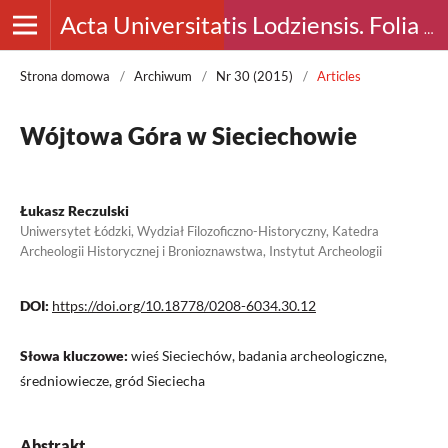
Acta Universitatis Lodziensis. Folia Archaeologica
Strona domowa
/
Archiwum
/
Nr 30 (2015)
/
Articles
Wójtowa Góra w Sieciechowie
Łukasz Reczulski
Uniwersytet Łódzki, Wydział Filozoficzno-Historyczny, Katedra
Archeologii Historycznej i Bronioznawstwa, Instytut Archeologii
DOI:
https://doi.org/10.18778/0208-6034.30.12
Słowa kluczowe:
wieś Sieciechów, badania archeologiczne,
średniowiecze, gród Sieciecha
Abstrakt