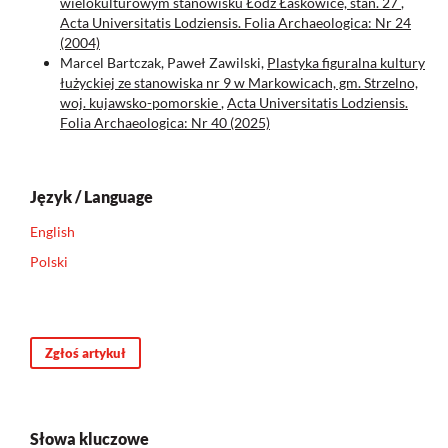
wielokulturowym stanowisku Łódź Łaskowice, stan. 27
,
Acta Universitatis Lodziensis. Folia Archaeologica: Nr 24
(2004)
Marcel Bartczak, Paweł Zawilski,
Plastyka figuralna kultury
łużyckiej ze stanowiska nr 9 w Markowicach, gm. Strzelno,
woj. kujawsko-pomorskie
,
Acta Universitatis Lodziensis.
Folia Archaeologica: Nr 40 (2025)
Język / Language
English
Polski
Zgłoś artykuł
Słowa kluczowe