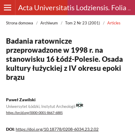
Acta Universitatis Lodziensis. Folia Archaeologica
Strona domowa
/
Archiwum
/
Tom 2 Nr 23 (2001)
/
Articles
Badania ratownicze
przeprowadzone w 1998 r. na
stanowisku 16 Łódź-Polesie. Osada
kultury łużyckiej z IV okresu epoki
brązu
Paweł Zawilski
Uniwersytet Łódzki, Instytut Archeologii
https://orcid.org/0000-0001-8667-6885
DOI:
https://doi.org/10.18778/0208-6034.23.2.02