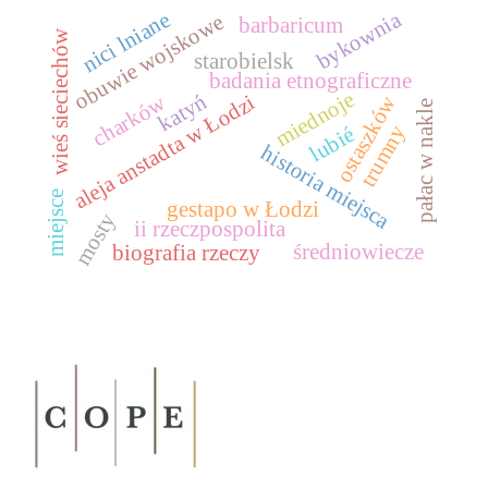
bykownia
nici lniane
obuwie wojskowe
barbaricum
wieś sieciechów
starobielsk
badania etnograficzne
miednoje
katyń
charków
aleja anstadta w Łodzi
ostaszków
pałac w nakle
trumny
lubié
historia miejsca
miejsce
gestapo w Łodzi
mosty
ii rzeczpospolita
średniowiecze
biografia rzeczy