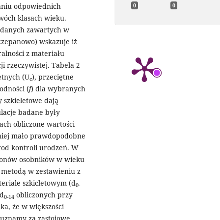
waniu odpowiednich
0
0
wóch klasach wieku.
z danych zawartych w
zczepanowo) wskazuje iż
lności z materiału
i rzeczywistej. Tabela 2
etnych (U
), przeciętne
c
odności (
f
) dla wybranych
y szkieletowe dają
lacje badane były
ach obliczone wartości
niej mało prawdopodobne
tod kontroli urodzeń. W
zgonów osobników w wieku
metodą w zestawieniu z
eriale szkicletowym (d
0-
 d
obliczonych przy
0-14
ka, że w większości
 uznamy za zastojowe