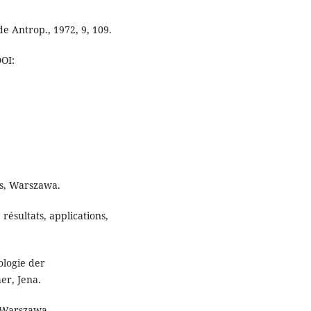
de Antrop., 1972, 9, 109.
DOI:
es, Warszawa.
ésultats, applications,
logie der
er, Jena.
 Warszawa.