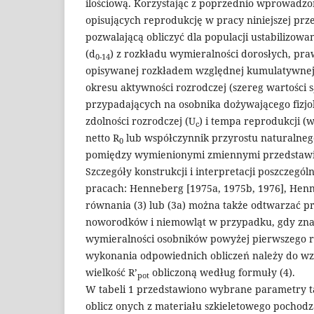
ilościową. Korzystając z poprzednio wprowadz
opisujących reprodukcję w pracy niniejszej pr
pozwalającą obliczyć dla populacji ustabilizowa
(d
) z rozkładu wymieralności dorosłych, pr
0-14
opisywanej rozkładem względnej kumulatywnej 
okresu aktywności rozrodczej (szereg wartości s
przypadających na osobnika dożywającego fizjo
zdolności rozrodczej (U
) i tempa reprodukcji (
c
netto R
lub współczynnik przyrostu naturalnego
0
pomiędzy wymienionymi zmiennymi przedstawiaj
Szczegóły konstrukcji i interpretacji poszczegó
pracach: Henneberg [1975a, 1975b, 1976], Henne
równania (3) lub (3a) można także odtwarzać p
noworodków i niemowląt w przypadku, gdy znan
wymieralności osobników powyżej pierwszego r
wykonania odpowiednich obliczeń należy do wz
wielkość R’
obliczoną według formuły (4).
pot
W tabeli 1 przedstawiono wybrane parametry t
oblicz onych z materiału szkieletowego pochod