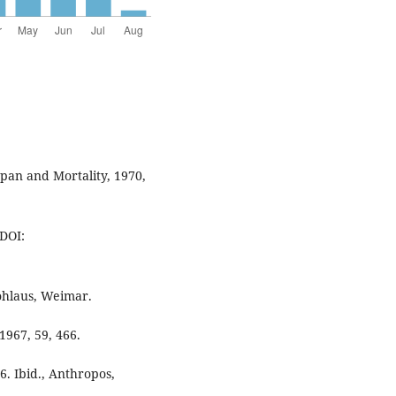
Span and Mortality, 1970,
 DOI:
ôhlaus, Weimar.
1967, 59, 466.
6. Ibid., Anthropos,