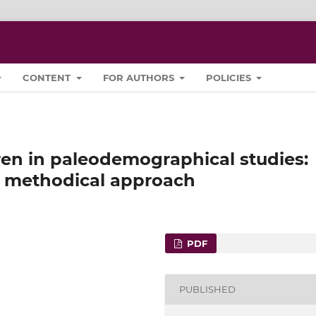
CONTENT
FOR AUTHORS
POLICIES
ren in paleodemographical studies:
y methodical approach
PDF
PUBLISHED