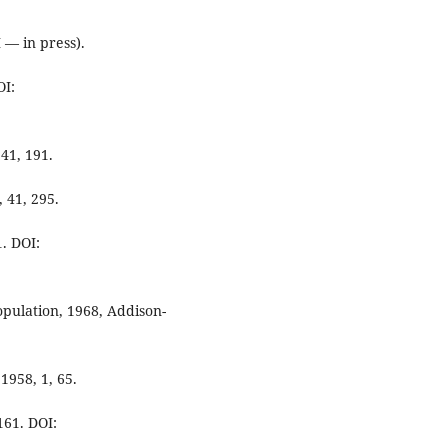
I — in press).
OI:
41, 191.
 41, 295.
1. DOI:
opulation, 1968, Addison-
1958, 1, 65.
161. DOI: