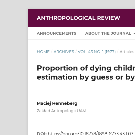
ANTHROPOLOGICAL REVIEW
ANNOUNCEMENTS
ABOUT THE JOURNAL
HOME
/
ARCHIVES
/
VOL. 43 NO. 1 (1977)
/
Articles
Proportion of dying child
estimation by guess or b
Maciej Henneberg
Zakład Antropologii UAM
DOI:
https://doi.org/10.18778/1898-6773.43.1.07