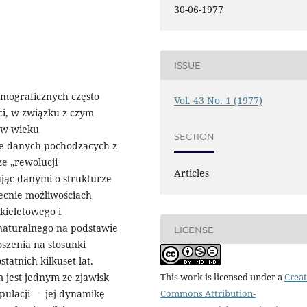
30-06-1977
ISSUE
mograficznych często
Vol. 43 No. 1 (1977)
ci, w związku z czym
w w wieku
SECTION
e danych pochodzących z
ze „rewolucji
Articles
jąc danymi o strukturze
ecnie możliwościach
kieletowego i
naturalnego na podstawie
LICENSE
szenia na stosunki
tatnich kilkuset lat.
jest jednym ze zjawisk
This work is licensed under a
Creat
pulacji — jej dynamikę
Commons Attribution-