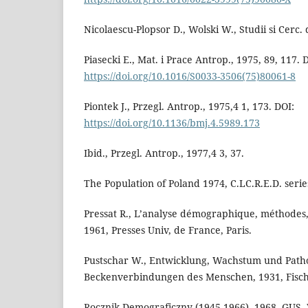
Nicolaescu-Plopsor D., Wolski W., Studii si Cerc. 
Piasecki E., Mat. i Prace Antrop., 1975, 89, 117. 
https://doi.org/10.1016/S0033-3506(75)80061-8
Piontek J., Przegl. Antrop., 1975,4 1, 173. DOI:
https://doi.org/10.1136/bmj.4.5989.173
Ibid., Przegl. Antrop., 1977,4 3, 37.
The Population of Poland 1974, C.LC.R.E.D. seri
Pressat R., L’analyse démographique, méthodes, r
1961, Presses Univ, de France, Paris.
Pustschar W., Entwicklung, Wachstum und Patho
Beckenverbindungen des Menschen, 1931, Fisch
Rocznik Demograficzny (1945-1966), 1968, GUS,