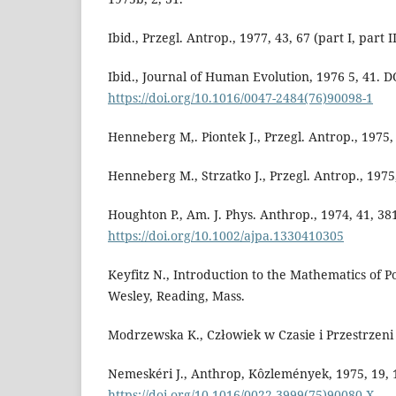
Ibid., Przegl. Antrop., 1977, 43, 67 (part I, part I
Ibid., Journal of Human Evolution, 1976 5, 41. D
https://doi.org/10.1016/0047-2484(76)90098-1
Henneberg M,. Piontek J., Przegl. Antrop., 1975, 
Henneberg M., Strzatko J., Przegl. Antrop., 1975,
Houghton P., Am. J. Phys. Anthrop., 1974, 41, 38
https://doi.org/10.1002/ajpa.1330410305
Keyfitz N., Introduction to the Mathematics of P
Wesley, Reading, Mass.
Modrzewska K., Człowiek w Czasie i Przestrzeni 
Nemeskéri J., Anthrop, Kôzlemények, 1975, 19, 
https://doi.org/10.1016/0022-3999(75)90080-X