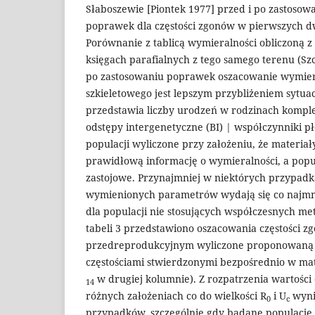
Słaboszewie [Piontek 1977] przed i po zastoso
poprawek dla częstości zgonów w pierwszych d
Porównanie z tablicą wymieralności obliczoną 
księgach parafialnych z tego samego terenu (S
po zastosowaniu poprawek oszacowanie wymiera
szkieletowego jest lepszym przybliżeniem sytuacj
przedstawia liczby urodzeń w rodzinach kompl
odstępy intergenetyczne (BI) | współczynniki pł
populacji wyliczone przy założeniu, że materiał
prawidłową informację o wymieralności, a popu
zastojowe. Przynajmniej w niektórych przypadk
wymienionych parametrów wydają się co najm
dla populacji nie stosujących współczesnych me
tabeli 3 przedstawiono oszacowania częstości 
przedreprodukcyjnym wyliczone proponowaną 
częstościami stwierdzonymi bezpośrednio w mat
w drugiej kolumnie). Z rozpatrzenia wartości
14
różnych założeniach co do wielkości R
i U
wyni
0
c
przypadków, szczególnie gdy badane populacje