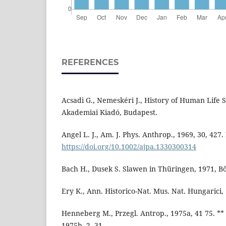
REFERENCES
Acsadi G., Nemeskéri J., History of Human Life 
Akademiai Kiadó, Budapest.
Angel L. J., Am. J. Phys. Anthrop., 1969, 30, 427.
https://doi.org/10.1002/ajpa.1330300314
Bach H., Dusek S. Slawen in Thüringen, 1971, B
Ery K., Ann. Historico-Nat. Mus. Nat. Hungarici, 
Henneberg M., Przegl. Antrop., 1975a, 41 75. ** 
1975b, 2, 31.