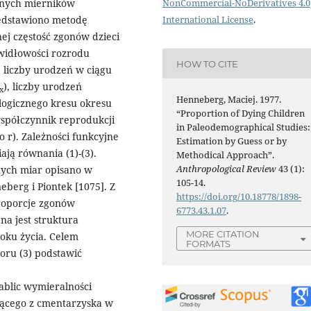
onych mierników
NonCommercial-NoDerivatives 4.0
zedstawiono metodę
International License
.
nej częstość zgonów dzieci
awidłowości rozrodu
HOW TO CITE
liczby urodzeń w ciągu
), liczby urodzeń
x
Henneberg, Maciej. 1977.
logicznego kresu okresu
“Proportion of Dying Children
współczynnik reprodukcji
in Paleodemographical Studies:
 r). Zależności funkcyjne
Estimation by Guess or by
ą równania (1)-(3).
Methodical Approach”.
Anthropological Review
43 (1):
lnych miar opisano w
105-14.
berg i Piontek [1075]. Z
https://doi.org/10.18778/1898-
roporcje zgonów
6773.43.1.07
.
a jest struktura
MORE CITATION
oku życia. Celem
FORMATS
oru (3) podstawić
ablic wymieralności
zącego z cmentarzyska w