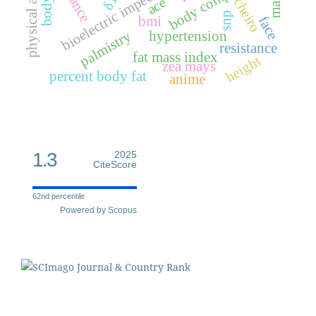
bioelectric impedance
ace
cheiro
snp
bmi
face
palmistry
hypertension
resistance
fat mass index
height
zea mays
percent body fat
anime
1.3
2025
CiteScore
62nd percentile
Powered by Scopus