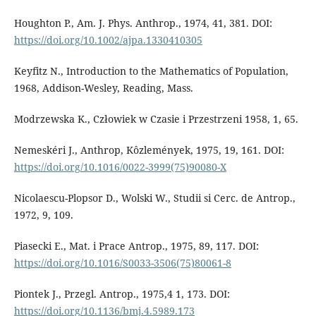
Houghton P., Am. J. Phys. Anthrop., 1974, 41, 381. DOI:
https://doi.org/10.1002/ajpa.1330410305
Keyfitz N., Introduction to the Mathematics of Population,
1968, Addison-Wesley, Reading, Mass.
Modrzewska K., Człowiek w Czasie i Przestrzeni 1958, 1, 65.
Nemeskéri J., Anthrop, Kôzlemények, 1975, 19, 161. DOI:
https://doi.org/10.1016/0022-3999(75)90080-X
Nicolaescu-Plopsor D., Wolski W., Studii si Cerc. de Antrop.,
1972, 9, 109.
Piasecki E., Mat. i Prace Antrop., 1975, 89, 117. DOI:
https://doi.org/10.1016/S0033-3506(75)80061-8
Piontek J., Przegl. Antrop., 1975,4 1, 173. DOI:
https://doi.org/10.1136/bmj.4.5989.173