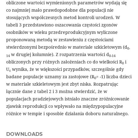
obliczone wartości wymienionych parametrów wydają się
co najmniej mało prawdopodobne dla populacji nie
stosujących współczesnych metod kontroli urodzeń. W
tabeli 3 przedstawiono oszacowania częstości zgonów
osobników w wieku przedreprodukcyjnym wyliczone
proponowaną metodą w zestawieniu z częstościami
stwierdzonymi bezpośrednio w materiale szkicletowym (d
0-
w drugiej kolumnie). Z rozpatrzenia wartości d
14
0-14
obliczonych przy różnych założeniach co do wielkości R
i
0
U
wynika, że w większości przypadków, szczególnie gdy
c
badane populacje uznamy za zastojowe (R
= -1) liczba dzieci
0
w materiale szkieletowym jest zbyt niska. Rozpatrując
łącznie dane z tabel 2 i 3 można stwierdzić, że w
populacjach pradziejowych istniało znaczne zróżnicowanie
zjawisk reprodukcji co wpływało na międzypopulacyjne
różnice w tempie i sposobie działania doboru naturalnego.
DOWNLOADS