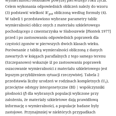
wymieralności osobników powyżej pierwszego roku życia.
Celem wykonania odpowiednich obliczeń należy do wzoru
(3) podstawić wielkość R’
obliczoną według formuły (4).
pot
W tabeli 1 przedstawiono wybrane parametry tablic
wymieralności oblicz onych z materiału szkieletowego
pochodzącego z cmentarzyska w Słaboszewie [Piontek 1977]
przed i po zastosowaniu odpowiednich poprawek dla
częstości zgonów w pierwszych dwóch klasach wieku.
Porównanie z tablicą wymieralności obliczoną z danych
zawartych w księgach parafialnych z tego samego terenu
(Szczepanowo) wskazuje iż po zastosowaniu poprawek
oszacowanie wymieralności z materiału szkieletowego jest
lepszym przybliżeniem sytuacji rzeczywistej. Tabela 2
przedstawia liczby urodzeń w rodzinach kompletnych (U
),
c
przeciętne odstępy intergenetyczne (BI) | współczynniki
płodności (
f
) dla wybranych populacji wyliczone przy
założeniu, że materiały szkieletowe dają prawidłową
informację o wymieralności, a populacje badane były
zastojowe. Przynajmniej w niektórych przypadkach