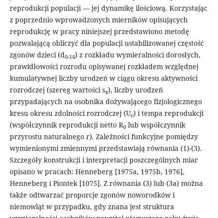
reprodukcji populacji — jej dynamikę ilościową. Korzystając
z poprzednio wprowadzonych mierników opisujących
reprodukcję w pracy niniejszej przedstawiono metodę
pozwalającą obliczyć dla populacji ustabilizowanej częstość
zgonów dzieci (d
) z rozkładu wymieralności dorosłych,
0-14
prawidłowości rozrodu opisywanej rozkładem względnej
kumulatywnej liczby urodzeń w ciągu okresu aktywności
rozrodczej (szereg wartości s
), liczby urodzeń
x
przypadających na osobnika dożywającego fizjologicznego
kresu okresu zdolności rozrodczej (U
) i tempa reprodukcji
c
(współczynnik reprodukcji netto R
lub współczynnik
0
przyrostu naturalnego r). Zależności funkcyjne pomiędzy
wymienionymi zmiennymi przedstawiają równania (1)-(3).
Szczegóły konstrukcji i interpretacji poszczególnych miar
opisano w pracach: Henneberg [1975a, 1975b, 1976],
Henneberg i Piontek [1075]. Z równania (3) lub (3a) można
także odtwarzać proporcje zgonów noworodków i
niemowląt w przypadku, gdy znana jest struktura