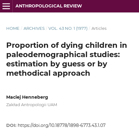
ANTHROPOLOGICAL REVIEW
HOME
/
ARCHIVES
/
VOL. 43 NO. 1 (1977)
/
Articles
Proportion of dying children in
paleodemographical studies:
estimation by guess or by
methodical approach
Maciej Henneberg
Zakład Antropologii UAM
DOI:
https://doi.org/10.18778/1898-6773.43.1.07