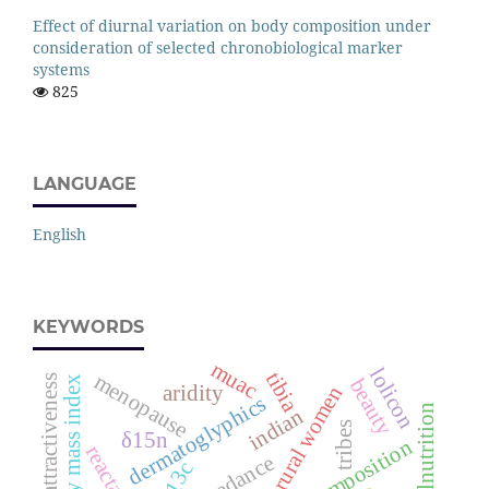
Effect of diurnal variation on body composition under
consideration of selected chronobiological marker
systems
825
LANGUAGE
English
KEYWORDS
muac
lolicon
tibia
menopause
physical attractiveness
body mass index
beauty
aridity
rural women
dermatoglyphics
malnutrition
indian
tribes
δ15n
body composition
reactance
δ13c