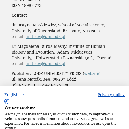
ISSN 1898-6773
Contact
dr Justyna Miszkiewicz, School of Social Science,
University of Queensland, Brisbane, Australia
e-mail:
anthrev@uni.lodz.pl
Dr Magdalena Durda-Masny, Institute of Human
Biology and Evolution, Adam Mickiewicz
University, Uniwersytetu Poznańskiego 6, Poznań,
e-mail:
anthrev@uni.lodz.pl
Publisher: LODZ UNIVERSITY PRESS (
website
)
ul. Jana Matejki 34A, 90-237 Łódź
tel. 42 235 01 65; 42 635 55 80
Biuro:
journals@uni.lodz.pl
English
Privacy policy
Accesibility declaration
We use cookies
We may place these for analysis of our visitor data, to improve our
website, show personalised content and to give you a great website
experience. For more information about the cookies we use open the
settings.