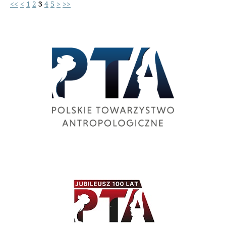
<<
<
1
2
3
4
5
>
>>