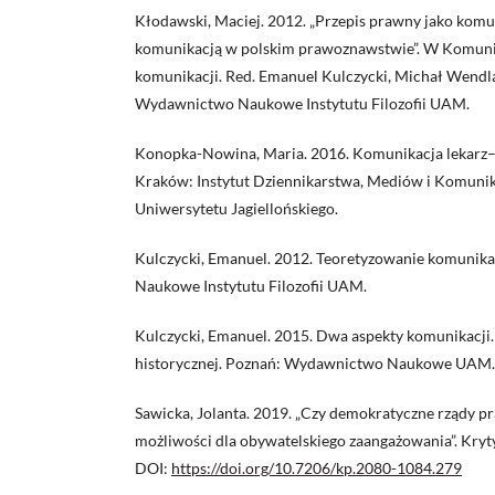
Kłodawski, Maciej. 2012. „Przepis prawny jako komun
komunikacją w polskim prawoznawstwie”. W Komuniko
komunikacji. Red. Emanuel Kulczycki, Michał Wendl
Wydawnictwo Naukowe Instytutu Filozofii UAM.
Konopka-Nowina, Maria. 2016. Komunikacja lekarz–pa
Kraków: Instytut Dziennikarstwa, Mediów i Komunik
Uniwersytetu Jagiellońskiego.
Kulczycki, Emanuel. 2012. Teoretyzowanie komunik
Naukowe Instytutu Filozofii UAM.
Kulczycki, Emanuel. 2015. Dwa aspekty komunikacji.
historycznej. Poznań: Wydawnictwo Naukowe UAM.
Sawicka, Jolanta. 2019. „Czy demokratyczne rządy p
możliwości dla obywatelskiego zaangażowania”. Kry
DOI:
https://doi.org/10.7206/kp.2080-1084.279