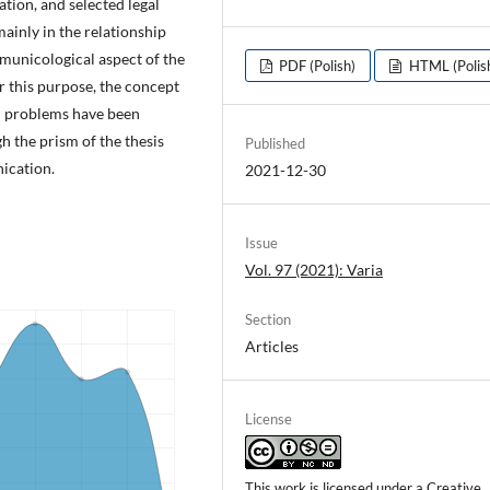
tion, and selected legal
ainly in the relationship
municological aspect of the
PDF (Polish)
HTML (Polis
r this purpose, the concept
l problems have been
 the prism of the thesis
Published
ication.
2021-12-30
Issue
Vol. 97 (2021): Varia
Section
Articles
License
This work is licensed under a
Creative