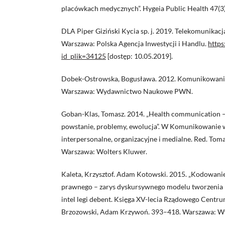
placówkach medycznych”. Hygeia Public Health 47(3
DLA Piper Giziński Kycia sp. j. 2019. Telekomunikacja
Warszawa: Polska Agencja Inwestycji i Handlu.
https
id_plik=34125
[dostęp: 10.05.2019].
Dobek-Ostrowska, Bogusława. 2012. Komunikowanie 
Warszawa: Wydawnictwo Naukowe PWN.
Goban-Klas, Tomasz. 2014. „Health communication 
powstanie, problemy, ewolucja”. W Komunikowanie 
interpersonalne, organizacyjne i medialne. Red. Tom
Warszawa: Wolters Kluwer.
Kaleta, Krzysztof. Adam Kotowski. 2015. „Kodowani
prawnego – zarys dyskursywnego modelu tworze­nia 
intel legi debent. Księga XV-lecia Rządowego Centrum
Brzozowski, Adam Krzywoń. 393–418. Warszawa: 