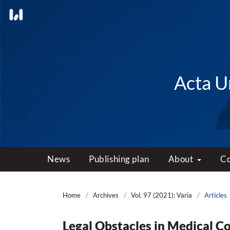
Acta Un
News
Publishing plan
About
C
Home
/
Archives
/
Vol. 97 (2021): Varia
/
Articles
Legal Obstacles in Medical 