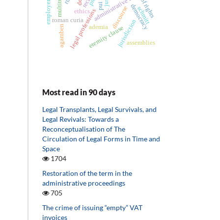
multitude
recurs
administrative act
employer
pui
democracy
discourse
schmitt
legal professions
ethics
roman curia
jurisdiction
ademia
agamben
eternity clause
assemblies
Most read in 90 days
Legal Transplants, Legal Survivals, and
Legal Revivals: Towards a
Reconceptualisation of The
Circulation of Legal Forms in Time and
Space
1704
Restoration of the term in the
administrative proceedings
705
The crime of issuing “empty” VAT
invoices