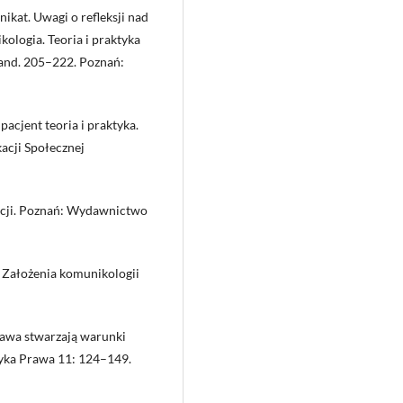
ikat. Uwagi o refleksji nad
logia. Teoria i praktyka
and. 205–222. Poznań:
cjent teoria i praktyka.
acji Społecznej
acji. Poznań: Wydawnictwo
 Założenia komunikologii
rawa stwarzają warunki
tyka Prawa 11: 124–149.