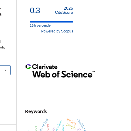
-
0.3
2025
CiteScore
e
.
13th percentile
Powered by Scopus
l
Folia
Keywords
society
rule of law
conflict of rights
procedure
people
decree
justice