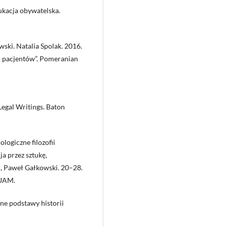
ukacja obywatelska.
ski. Natalia Spolak. 2016.
 i pacjentów”. Pomeranian
Legal Writings. Baton
logiczne filozofii
a przez sztukę,
i, Paweł Gałkowski. 20–28.
 UAM.
ne podstawy historii