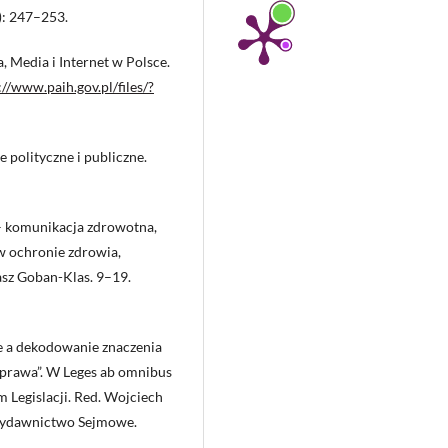
): 247–253.
, Media i Internet w Polsce.
://www.paih.gov.pl/files/?
polityczne i publiczne.
– komunikacja zdrowotna,
w ochronie zdrowia,
asz Goban-Klas. 9–19.
e a dekodowanie znaczenia
prawa”. W Leges ab omnibus
 Legislacji. Red. Wojciech
Wydawnictwo Sejmowe.