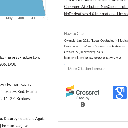
Commons Attribution-NonCommercial
NoDerivatives 4.0 International Licens
How to Cite
Okoński, Jan. 2021. “Legal Obstacles in Medica
Communication”.
Acta Universitatis Lodziensis. 
Iuridica
97 (December): 73-85.
zy) na przykładzie tzw.
https://doi.org/10.18778/0208-6069.97.03
.
205. DOI:
More Citation Formats
awy komunikacji z
 lekarzy. Red. Maria
i. 11–27. Kraków:
0
a. Katarzyna Lesiak. Agata
ej komunikacji w