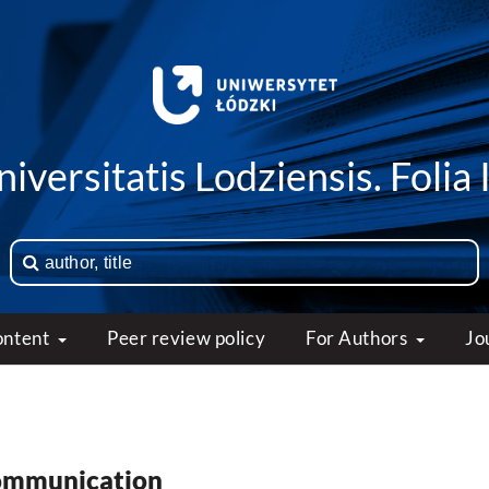
iversitatis Lodziensis. Folia 
ontent
Peer review policy
For Authors
Jo
Communication