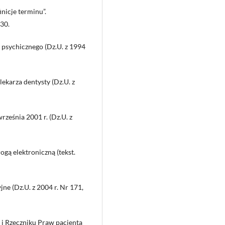
nicje terminu”.
30.
a psychicznego (Dz.U. z 1994
lekarza dentysty (Dz.U. z
rześnia 2001 r. (Dz.U. z
ogą elektroniczną (tekst.
ne (Dz.U. z 2004 r. Nr 171,
a i Rzeczniku Praw pacjenta