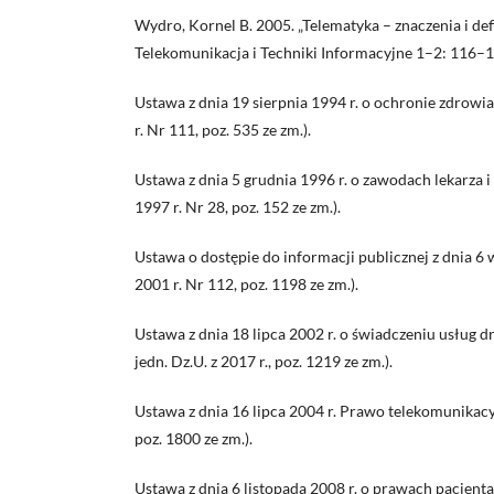
Wydro, Kornel B. 2005. „Telematyka – znaczenia i defi
Telekomunikacja i Techniki Informacyjne 1–2: 116–1
Ustawa z dnia 19 sierpnia 1994 r. o ochronie zdrowi
r. Nr 111, poz. 535 ze zm.).
Ustawa z dnia 5 grudnia 1996 r. o zawodach lekarza i 
1997 r. Nr 28, poz. 152 ze zm.).
Ustawa o dostępie do informacji publicznej z dnia 6 w
2001 r. Nr 112, poz. 1198 ze zm.).
Ustawa z dnia 18 lipca 2002 r. o świadczeniu usług dr
jedn. Dz.U. z 2017 r., poz. 1219 ze zm.).
Ustawa z dnia 16 lipca 2004 r. Prawo telekomunikacyj
poz. 1800 ze zm.).
Ustawa z dnia 6 listopada 2008 r. o prawach pacjent