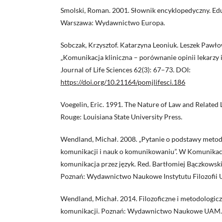
Smolski, Roman. 2001. Słownik encyklopedyczny. Ed
Warszawa: Wydawnictwo Europa.
Sobczak, Krzysztof. Katarzyna Leoniuk. Leszek Pawłow
„Komunikacja kliniczna – porównanie opinii lekarzy
Journal of Life Sciences 62(3): 67–73. DOI:
https://doi.org/10.21164/pomjlifesci.186
Voegelin, Eric. 1991. The Nature of Law and Related 
Rouge: Louisiana State University Press.
Wendland, Michał. 2008. „Pytanie o podstawy metodo
komunikacji i nauk o komunikowaniu”. W Komunikacj
komunikacja przez język. Red. Bartłomiej Bączkowsk
Poznań: Wydawnictwo Naukowe Instytutu Filozofii
Wendland, Michał. 2014. Filozoficzne i metodologicz
komunikacji. Poznań: Wydawnictwo Naukowe UAM.