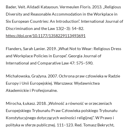
Bader, Veit. Alidadi Katayoun. Vermeulen Floris. 2013. „Religious
Diversity and Reasonable Accommodation in the Workplace in
Six European Countries: An Introduction”. International Journal of
Discrimination and the Law 13(2–3): 54–82.
https://doi.org/10.1177/1358229113493691
Flanders, Sarah Lanier. 2019. „What Not to Wear: Religious Dress
and Workplace Policies in Europe”. Georgia Journal of
International and Comparative Law 47: 575–590.
Michałowska, Grażyna. 2007. Ochrona praw człowieka w Radzie
Europy i Unii Europejskiej. Warszawa: Wydawnictwa
Akademickie i Profesjonalne.
Mirocha, Łukasz. 2018. „Wolność a równość w orzeczeniach
Europejskiego Trybunału Praw Człowieka polskiego Trybunału
Konstytucyjnego dotyczących wolności religijnej”. W Prawo i
polityka w sferze publicznej. 111–123. Red. Tomasz Bekrycht,