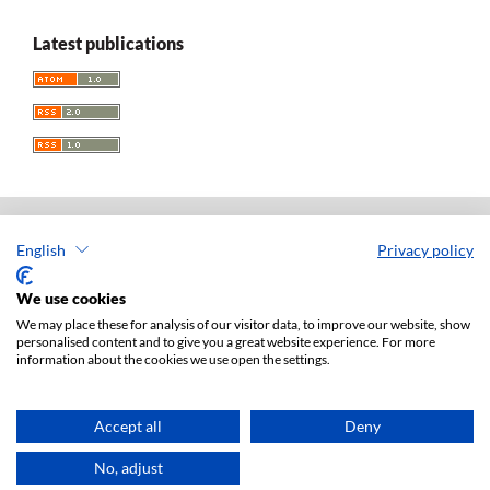
Latest publications
English
Privacy policy
Acta Universitatis Lodziensis. Folia Iuridica
ISSN: 0208-6069
We use cookies
e-ISSN: 2450-2782
We may place these for analysis of our visitor data, to improve our website, show
personalised content and to give you a great website experience. For more
Publisher: Lodz University Press (
website
)
information about the cookies we use open the settings.
Jan Matejki 34A Str., postal code: 90-237, town: Łódź
Tel.: 42 235 01 65, fax: 42 66 55 86
Publisher's office:
journals@uni.lodz.pl
Accept all
Deny
Accesibility declaration
No, adjust