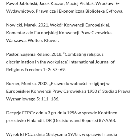
Paweł Jabłoński, Jacek Kaczor, Maciej Pichlak. Wrocław: E-
Wydawnictwo. Prawnicza i Ekonomiczna Biblioteka Cyfrowa.
Nowicki, Marek. 2021. Wokół Konwencji Europejskiej.
Komentarz do Europejskiej Konwencji Praw Człowieka.
Warszawa: Wolters Kluwer.
Pastor, Eugenia Relańo. 2018. “Combating religious
discrimination in the workplace”. International Journal of
Religious Freedom 1–2: 57–69.
Rozner, Monika. 2002. „Prawo do wolności religijnej w
Europejskiej Konwencji Praw Człowieka z 1950 r.” Studia z Prawa
Wyznaniowego 5: 111–136.
Decyzja ETPCz z dnia 3 grudnia 1996 w sprawie Konttinen
przeciwko Finlandii, DR (Decisions and Reports) 87-A/68.
Wyrok ETPCz z dnia 18 stycznia 1978 r. w sprawie Irlandia