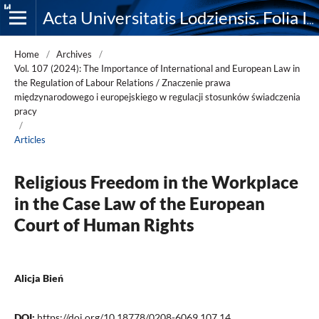
Acta Universitatis Lodziensis. Folia Iuridica
Home
/
Archives
/
Vol. 107 (2024): The Importance of International and European Law in
the Regulation of Labour Relations / Znaczenie prawa
międzynarodowego i europejskiego w regulacji stosunków świadczenia
pracy
/
Articles
Religious Freedom in the Workplace
in the Case Law of the European
Court of Human Rights
Alicja Bień
DOI:
https://doi.org/10.18778/0208-6069.107.14