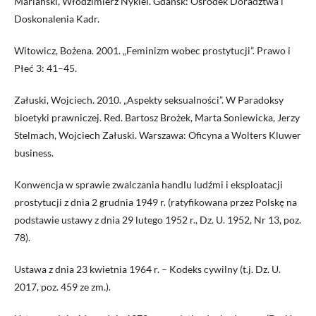
Mariański, Włodzimierz Nykiel. Gdańsk: Ośrodek Doradztwa i
Doskonalenia Kadr.
Witowicz, Bożena. 2001. „Feminizm wobec prostytucji”. Prawo i
Płeć 3: 41–45.
Załuski, Wojciech. 2010. „Aspekty seksualności”. W Paradoksy
bioetyki prawniczej. Red. Bartosz Brożek, Marta Soniewicka, Jerzy
Stelmach, Wojciech Załuski. Warszawa: Oficyna a Wolters Kluwer
business.
Konwencja w sprawie zwalczania handlu ludźmi i eksploatacji
prostytucji z dnia 2 grudnia 1949 r. (ratyfikowana przez Polskę na
podstawie ustawy z dnia 29 lutego 1952 r., Dz. U. 1952, Nr 13, poz.
78).
Ustawa z dnia 23 kwietnia 1964 r. – Kodeks cywilny (t.j. Dz. U.
2017, poz. 459 ze zm.).