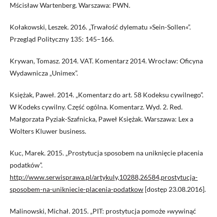
Mścisław Wartenberg. Warszawa: PWN.
Kołakowski, Leszek. 2016. „Trwałość dylematu »Sein-Sollen«”.
Przegląd Polityczny 135: 145–166.
Krywan, Tomasz. 2014. VAT. Komentarz 2014. Wrocław: Oficyna
Wydawnicza „Unimex”.
Księżak, Paweł. 2014. „Komentarz do art. 58 Kodeksu cywilnego”.
W Kodeks cywilny. Część ogólna. Komentarz. Wyd. 2. Red.
Małgorzata Pyziak-Szafnicka, Paweł Księżak. Warszawa: Lex a
Wolters Kluwer business.
Kuc, Marek. 2015. „Prostytucja sposobem na uniknięcie płacenia
podatków”.
http://www.serwisprawa.pl/artykuly,10288,26584,prostytucja-
sposobem-na-unikniecie-placenia-podatkow
[dostęp 23.08.2016].
Malinowski, Michał. 2015. „PIT: prostytucja pomoże »wywinąć