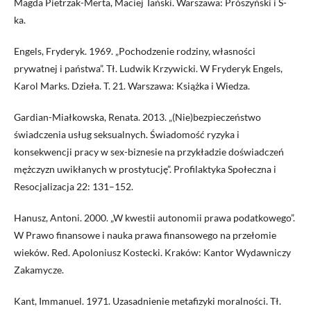
Magda Pietrzak-Merta, Maciej Tański. Warszawa: Prószyński i S-
ka.
Engels, Fryderyk. 1969. „Pochodzenie rodziny, własności
prywatnej i państwa”. Tł. Ludwik Krzywicki. W Fryderyk Engels,
Karol Marks. Dzieła. T. 21. Warszawa: Książka i Wiedza.
Gardian-Miałkowska, Renata. 2013. „(Nie)bezpieczeństwo
świadczenia usług seksualnych. Świadomość ryzyka i
konsekwencji pracy w sex-biznesie na przykładzie doświadczeń
mężczyzn uwikłanych w prostytucję”. Profilaktyka Społeczna i
Resocjalizacja 22: 131–152.
Hanusz, Antoni. 2000. „W kwestii autonomii prawa podatkowego”.
W Prawo finansowe i nauka prawa finansowego na przełomie
wieków. Red. Apoloniusz Kostecki. Kraków: Kantor Wydawniczy
Zakamycze.
Kant, Immanuel. 1971. Uzasadnienie metafizyki moralności. Tł.