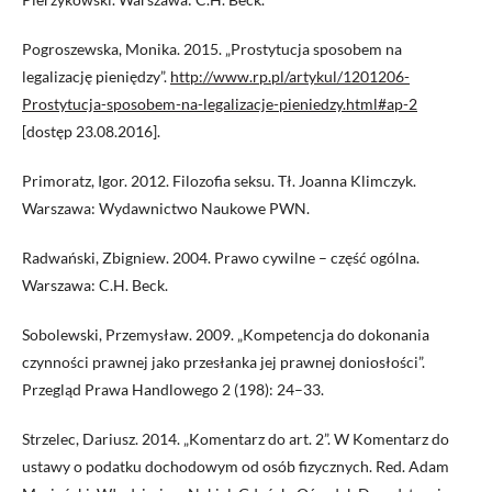
Pogroszewska, Monika. 2015. „Prostytucja sposobem na
legalizację pieniędzy”.
http://www.rp.pl/artykul/1201206-
Prostytucja-sposobem-na-legalizacje-pieniedzy.html#ap-2
[dostęp 23.08.2016].
Primoratz, Igor. 2012. Filozofia seksu. Tł. Joanna Klimczyk.
Warszawa: Wydawnictwo Naukowe PWN.
Radwański, Zbigniew. 2004. Prawo cywilne – część ogólna.
Warszawa: C.H. Beck.
Sobolewski, Przemysław. 2009. „Kompetencja do dokonania
czynności prawnej jako przesłanka jej prawnej doniosłości”.
Przegląd Prawa Handlowego 2 (198): 24–33.
Strzelec, Dariusz. 2014. „Komentarz do art. 2”. W Komentarz do
ustawy o podatku dochodowym od osób fizycznych. Red. Adam