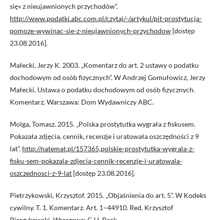
się« z nieujawnionych przychodów”.
http://www.podatki.abc.com.pl/czytaj/-/artykul/pit-prostytucja-
pomoze-wywinac-sie-z-nieujawnionych-przychodow
[dostęp
23.08.2016].
Małecki, Jerzy K. 2003. „Komentarz do art. 2 ustawy o podatku
dochodowym od osób fizycznych”. W Andrzej Gomułowicz, Jerzy
Małecki. Ustawa o podatku dochodowym od osób fizycznych.
Komentarz. Warszawa: Dom Wydawniczy ABC.
Molga, Tomasz. 2015. „Polska prostytutka wygrała z fiskusem.
Pokazała zdjęcia, cennik, recenzje i uratowała oszczędności z 9
lat”.
http://natemat.pl/157365,polskie-prostytutka-wygrala-z-
fisku-sem-pokazala-zdjecia-cennik-recenzje-i-uratowala-
oszczednosci-z-9-lat
[dostęp 23.08.2016].
Pietrzykowski, Krzysztof. 2015. „Objaśnienia do art. 5”. W Kodeks
cywilny. T. 1. Komentarz. Art. 1–44910. Red. Krzysztof
Pierzykowski. Warszawa: C.H. Beck.