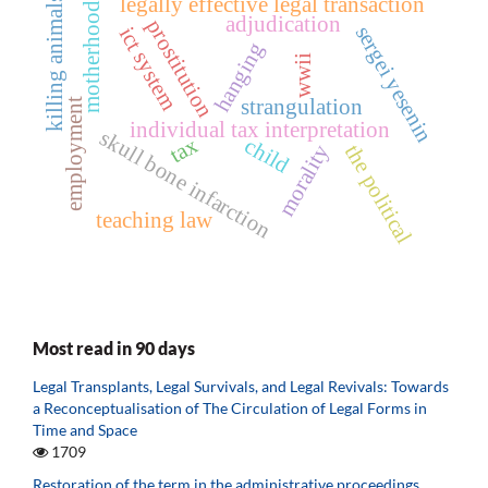
legally effective legal transaction
killing animals
motherhood
adjudication
prostitution
sergei yesenin
ict system
hanging
wwii
strangulation
employment
individual tax interpretation
skull bone infarction
tax
child
morality
the political
teaching law
Most read in 90 days
Legal Transplants, Legal Survivals, and Legal Revivals: Towards
a Reconceptualisation of The Circulation of Legal Forms in
Time and Space
1709
Restoration of the term in the administrative proceedings