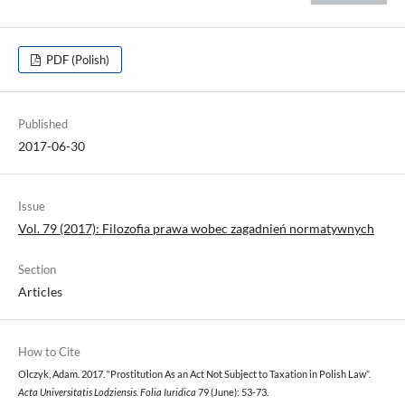
PDF (Polish)
Published
2017-06-30
Issue
Vol. 79 (2017): Filozofia prawa wobec zagadnień normatywnych
Section
Articles
How to Cite
Olczyk, Adam. 2017. “Prostitution As an Act Not Subject to Taxation in Polish Law”.
Acta Universitatis Lodziensis. Folia Iuridica
79 (June): 53-73.