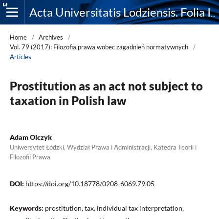
Acta Universitatis Lodziensis. Folia Iuridica
Home
/
Archives
/
Vol. 79 (2017): Filozofia prawa wobec zagadnień normatywnych
/
Articles
Prostitution as an act not subject to
taxation in Polish law
Adam Olczyk
Uniwersytet Łódzki, Wydział Prawa i Administracji, Katedra Teorii i
Filozofii Prawa
DOI:
https://doi.org/10.18778/0208-6069.79.05
Keywords:
prostitution, tax, individual tax interpretation,