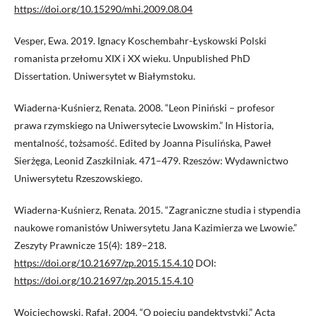
https://doi.org/10.15290/mhi.2009.08.04
Vesper, Ewa. 2019. Ignacy Koschembahr-Łyskowski Polski
romanista przełomu XIX i XX wieku. Unpublished PhD
Dissertation. Uniwersytet w Białymstoku.
Wiaderna-Kuśnierz, Renata. 2008. “Leon Piniński – profesor
prawa rzymskiego na Uniwersytecie Lwowskim.” In Historia,
mentalność, tożsamość. Edited by Joanna Pisulińska, Paweł
Sierżęga, Leonid Zaszkilniak. 471–479. Rzeszów: Wydawnictwo
Uniwersytetu Rzeszowskiego.
Wiaderna-Kuśnierz, Renata. 2015. “Zagraniczne studia i stypendia
naukowe romanistów Uniwersytetu Jana Kazimierza we Lwowie.”
Zeszyty Prawnicze 15(4): 189–218.
https://doi.org/10.21697/zp.2015.15.4.10
DOI:
https://doi.org/10.21697/zp.2015.15.4.10
Wojciechowski, Rafał. 2004. “O pojęciu pandektystyki.” Acta