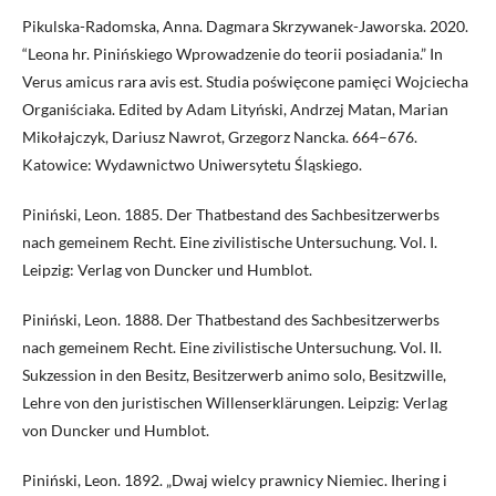
Pikulska-Radomska, Anna. Dagmara Skrzywanek-Jaworska. 2020.
“Leona hr. Pinińskiego Wprowadzenie do teorii posiadania.” In
Verus amicus rara avis est. Studia poświęcone pamięci Wojciecha
Organiściaka. Edited by Adam Lityński, Andrzej Matan, Marian
Mikołajczyk, Dariusz Nawrot, Grzegorz Nancka. 664–676.
Katowice: Wydawnictwo Uniwersytetu Śląskiego.
Piniński, Leon. 1885. Der Thatbestand des Sachbesitzerwerbs
nach gemeinem Recht. Eine zivilistische Untersuchung. Vol. I.
Leipzig: Verlag von Duncker und Humblot.
Piniński, Leon. 1888. Der Thatbestand des Sachbesitzerwerbs
nach gemeinem Recht. Eine zivilistische Untersuchung. Vol. II.
Sukzession in den Besitz, Besitzerwerb animo solo, Besitzwille,
Lehre von den juristischen Willenserklärungen. Leipzig: Verlag
von Duncker und Humblot.
Piniński, Leon. 1892. „Dwaj wielcy prawnicy Niemiec. Ihering i