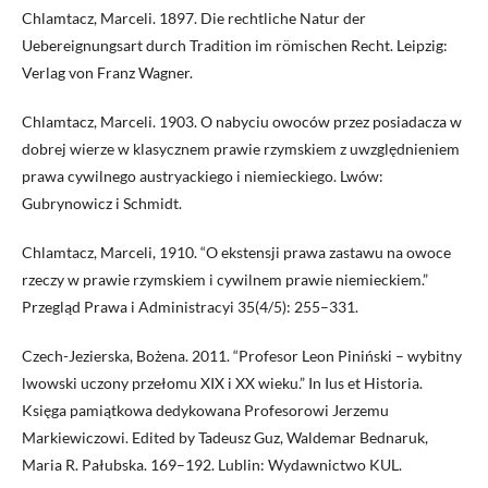
Chlamtacz, Marceli. 1897. Die rechtliche Natur der
Uebereignungsart durch Tradition im römischen Recht. Leipzig:
Verlag von Franz Wagner.
Chlamtacz, Marceli. 1903. O nabyciu owoców przez posiadacza w
dobrej wierze w klasycznem prawie rzymskiem z uwzględnieniem
prawa cywilnego austryackiego i niemieckiego. Lwów:
Gubrynowicz i Schmidt.
Chlamtacz, Marceli, 1910. “O ekstensji prawa zastawu na owoce
rzeczy w prawie rzymskiem i cywilnem prawie niemieckiem.”
Przegląd Prawa i Administracyi 35(4/5): 255–331.
Czech-Jezierska, Bożena. 2011. “Profesor Leon Piniński – wybitny
lwowski uczony przełomu XIX i XX wieku.” In Ius et Historia.
Księga pamiątkowa dedykowana Profesorowi Jerzemu
Markiewiczowi. Edited by Tadeusz Guz, Waldemar Bednaruk,
Maria R. Pałubska. 169–192. Lublin: Wydawnictwo KUL.