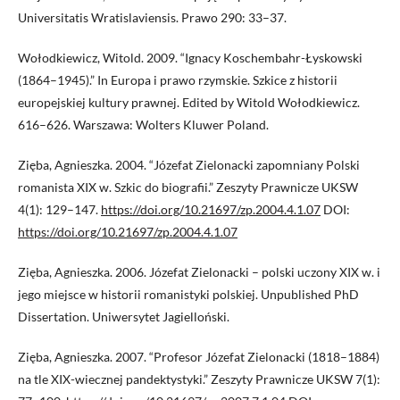
Universitatis Wratislaviensis. Prawo 290: 33–37.
Wołodkiewicz, Witold. 2009. “Ignacy Koschembahr-Łyskowski
(1864–1945).” In Europa i prawo rzymskie. Szkice z historii
europejskiej kultury prawnej. Edited by Witold Wołodkiewicz.
616–626. Warszawa: Wolters Kluwer Poland.
Zięba, Agnieszka. 2004. “Józefat Zielonacki zapomniany Polski
romanista XIX w. Szkic do biografii.” Zeszyty Prawnicze UKSW
4(1): 129–147.
https://doi.org/10.21697/zp.2004.4.1.07
DOI:
https://doi.org/10.21697/zp.2004.4.1.07
Zięba, Agnieszka. 2006. Józefat Zielonacki – polski uczony XIX w. i
jego miejsce w historii romanistyki polskiej. Unpublished PhD
Dissertation. Uniwersytet Jagielloński.
Zięba, Agnieszka. 2007. “Profesor Józefat Zielonacki (1818–1884)
na tle XIX-wiecznej pandektystyki.” Zeszyty Prawnicze UKSW 7(1):