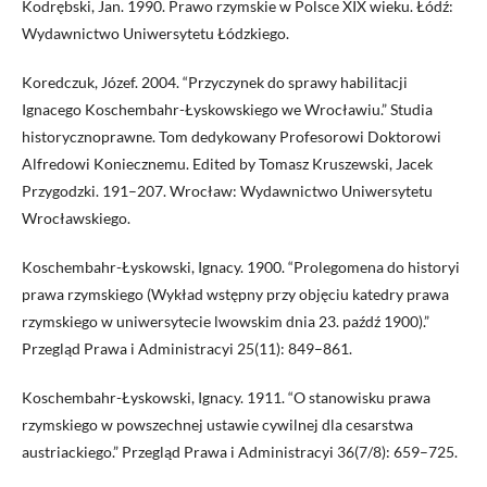
Kodrębski, Jan. 1990. Prawo rzymskie w Polsce XIX wieku. Łódź:
Wydawnictwo Uniwersytetu Łódzkiego.
Koredczuk, Józef. 2004. “Przyczynek do sprawy habilitacji
Ignacego Koschembahr-Łyskowskiego we Wrocławiu.” Studia
historycznoprawne. Tom dedykowany Profesorowi Doktorowi
Alfredowi Koniecznemu. Edited by Tomasz Kruszewski, Jacek
Przygodzki. 191–207. Wrocław: Wydawnictwo Uniwersytetu
Wrocławskiego.
Koschembahr-Łyskowski, Ignacy. 1900. “Prolegomena do historyi
prawa rzymskiego (Wykład wstępny przy objęciu katedry prawa
rzymskiego w uniwersytecie lwowskim dnia 23. paźdź 1900).”
Przegląd Prawa i Administracyi 25(11): 849–861.
Koschembahr-Łyskowski, Ignacy. 1911. “O stanowisku prawa
rzymskiego w powszechnej ustawie cywilnej dla cesarstwa
austriackiego.” Przegląd Prawa i Administracyi 36(7/8): 659–725.