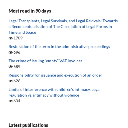
Most read in 90 days
Legal Transplants, Legal Survivals, and Legal Revivals: Towards
a Reconceptualisation of The Circulation of Legal Forms in
Time and Space
1709
Restoration of the term in the administrative proceedings
696
The crime of issuing “empty” VAT invoices
689
Responsibility for issuance and execution of an order
626
Limits of interference with children’s intimacy. Legal
regulation vs. intimacy without violence
604
Latest publications