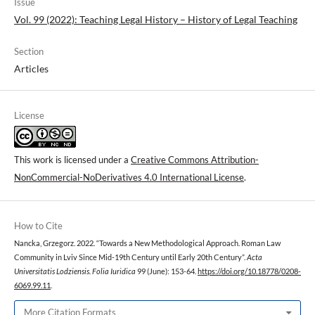
Issue
Vol. 99 (2022): Teaching Legal History – History of Legal Teaching
Section
Articles
License
This work is licensed under a
Creative Commons Attribution-
NonCommercial-NoDerivatives 4.0 International License
.
How to Cite
Nancka, Grzegorz. 2022. “Towards a New Methodological Approach. Roman Law
Community in Lviv Since Mid-19th Century until Early 20th Century”.
Acta
Universitatis Lodziensis. Folia Iuridica
99 (June): 153-64.
https://doi.org/10.18778/0208-
6069.99.11
.
More Citation Formats