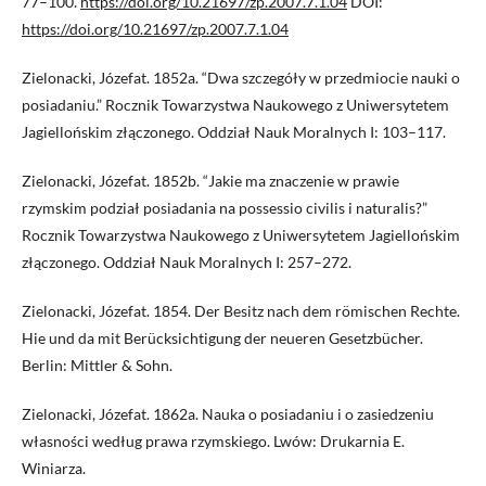
77–100.
https://doi.org/10.21697/zp.2007.7.1.04
DOI:
https://doi.org/10.21697/zp.2007.7.1.04
Zielonacki, Józefat. 1852a. “Dwa szczegóły w przedmiocie nauki o
posiadaniu.” Rocznik Towarzystwa Naukowego z Uniwersytetem
Jagiellońskim złączonego. Oddział Nauk Moralnych I: 103–117.
Zielonacki, Józefat. 1852b. “Jakie ma znaczenie w prawie
rzymskim podział posiadania na possessio civilis i naturalis?”
Rocznik Towarzystwa Naukowego z Uniwersytetem Jagiellońskim
złączonego. Oddział Nauk Moralnych I: 257–272.
Zielonacki, Józefat. 1854. Der Besitz nach dem römischen Rechte.
Hie und da mit Berücksichtigung der neueren Gesetzbücher.
Berlin: Mittler & Sohn.
Zielonacki, Józefat. 1862a. Nauka o posiadaniu i o zasiedzeniu
własności według prawa rzymskiego. Lwów: Drukarnia E.
Winiarza.