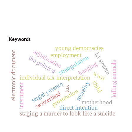
Keywords
young democracies
adjudication
electronic document
ict system
employment
strangulation
the political
killing animals
hanging
wwii
individual tax interpretation
child
morality
sergei yesenin
internment
tax
prostitution
switzerland
motherhood
direct intention
staging a murder to look like a suicide