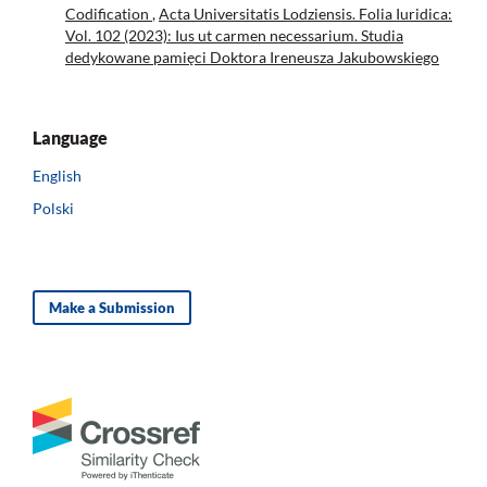
Codification
,
Acta Universitatis Lodziensis. Folia Iuridica:
Vol. 102 (2023): Ius ut carmen necessarium. Studia
dedykowane pamięci Doktora Ireneusza Jakubowskiego
Language
English
Polski
Make a Submission