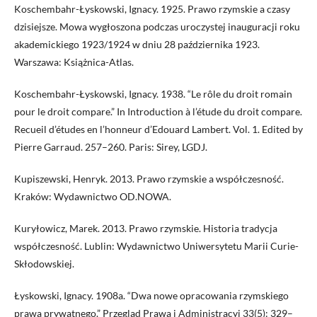
Koschembahr-Łyskowski, Ignacy. 1925. Prawo rzymskie a czasy
dzisiejsze. Mowa wygłoszona podczas uroczystej inauguracji roku
akademickiego 1923/1924 w dniu 28 października 1923.
Warszawa: Książnica-Atlas.
Koschembahr-Łyskowski, Ignacy. 1938. “Le rôle du droit romain
pour le droit compare.” In Introduction à l’étude du droit compare.
Recueil d’études en l’honneur d’Edouard Lambert. Vol. 1. Edited by
Pierre Garraud. 257–260. Paris: Sirey, LGDJ.
Kupiszewski, Henryk. 2013. Prawo rzymskie a współczesność.
Kraków: Wydawnictwo OD.NOWA.
Kuryłowicz, Marek. 2013. Prawo rzymskie. Historia tradycja
współczesność. Lublin: Wydawnictwo Uniwersytetu Marii Curie-
Skłodowskiej.
Łyskowski, Ignacy. 1908a. “Dwa nowe opracowania rzymskiego
prawa prywatnego.” Przegląd Prawa i Administracyi 33(5): 329–