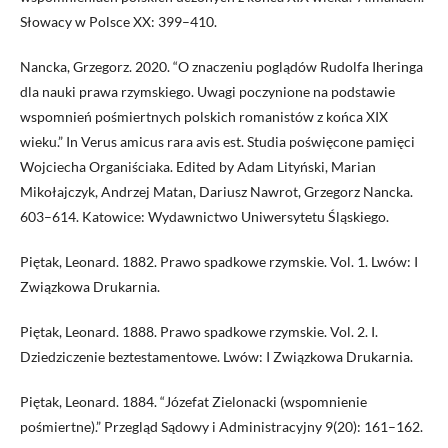
Słowacy w Polsce XX: 399–410.
Nancka, Grzegorz. 2020. “O znaczeniu poglądów Rudolfa Iheringa
dla nauki prawa rzymskiego. Uwagi poczynione na podstawie
wspomnień pośmiertnych polskich romanistów z końca XIX
wieku.” In Verus amicus rara avis est. Studia poświęcone pamięci
Wojciecha Organiściaka. Edited by Adam Lityński, Marian
Mikołajczyk, Andrzej Matan, Dariusz Nawrot, Grzegorz Nancka.
603–614. Katowice: Wydawnictwo Uniwersytetu Śląskiego.
Piętak, Leonard. 1882. Prawo spadkowe rzymskie. Vol. 1. Lwów: I
Związkowa Drukarnia.
Piętak, Leonard. 1888. Prawo spadkowe rzymskie. Vol. 2. I.
Dziedziczenie beztestamentowe. Lwów: I Związkowa Drukarnia.
Piętak, Leonard. 1884. “Józefat Zielonacki (wspomnienie
pośmiertne).” Przegląd Sądowy i Administracyjny 9(20): 161–162.