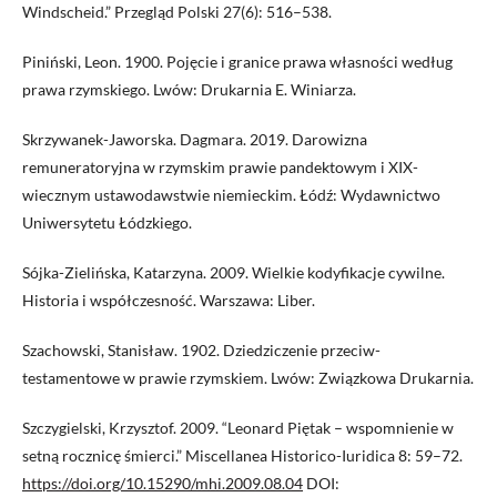
Windscheid.” Przegląd Polski 27(6): 516–538.
Piniński, Leon. 1900. Pojęcie i granice prawa własności według
prawa rzymskiego. Lwów: Drukarnia E. Winiarza.
Skrzywanek-Jaworska. Dagmara. 2019. Darowizna
remuneratoryjna w rzymskim prawie pandektowym i XIX-
wiecznym ustawodawstwie niemieckim. Łódź: Wydawnictwo
Uniwersytetu Łódzkiego.
Sójka-Zielińska, Katarzyna. 2009. Wielkie kodyfikacje cywilne.
Historia i współczesność. Warszawa: Liber.
Szachowski, Stanisław. 1902. Dziedziczenie przeciw-
testamentowe w prawie rzymskiem. Lwów: Związkowa Drukarnia.
Szczygielski, Krzysztof. 2009. “Leonard Piętak – wspomnienie w
setną rocznicę śmierci.” Miscellanea Historico-Iuridica 8: 59–72.
https://doi.org/10.15290/mhi.2009.08.04
DOI: