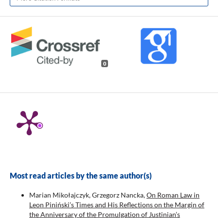
0
Most read articles by the same author(s)
Marian Mikołajczyk, Grzegorz Nancka,
On Roman Law in
Leon Piniński’s Times and His Reflections on the Margin of
the Anniversary of the Promulgation of Justinian’s