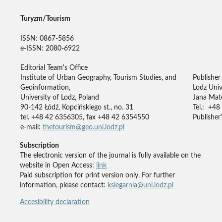
Turyzm/Tourism
ISSN: 0867-5856
e-ISSN: 2080-6922
Editorial Team's Office
Institute of Urban Geography, Tourism Studies, and
Publisher
Geoinformation,
Lodz Univ
University of Lodz, Poland
Jana Mate
90-142 Łódź, Kopcińskiego st., no. 31
Tel.: +48
tel. +48 42 6356305, fax +48 42 6354550
Publisher'
e-mail:
thetourism@geo.uni.lodz.pl
Subscription
The electronic version of the journal is fully available on the
website in Open Access:
link
Paid subscription for print version only. For further
information, please contact:
ksiegarnia@uni.lodz.pl
Accesibility declaration