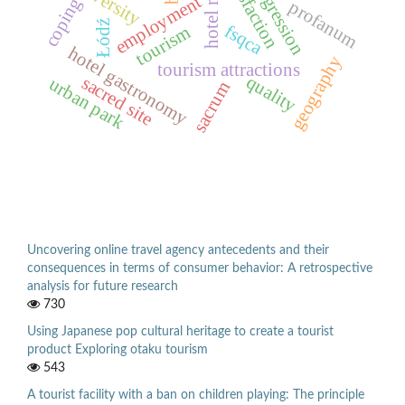
satisfaction
university
employment
coping
profanum
Łódź
fsqca
tourism
hotel gastronomy
geography
tourism attractions
quality
sacred site
urban park
sacrum
Uncovering online travel agency antecedents and their
consequences in terms of consumer behavior: A retrospective
analysis for future research
730
Using Japanese pop cultural heritage to create a tourist
product Exploring otaku tourism
543
A tourist facility with a ban on children playing: The principle