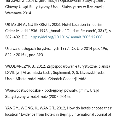
Turystyka w 2014 r., „Informacje i Opracowania Statystyczne”,
Główny Urząd Statystyczny, Urząd Statystyczny w Rzeszowie,
Warszawa 2014.
URTASUN A., GUTIERREZ I., 2006, Hotel Location in Tourism
Cities: Madrid 1936–1998, „Annals of Tourism Research”, 33 (2), s.
382–402. DOI:
https://doi.org/10.1016/j.annals.2005.12.008
Ustawa o usługach turystycznych 1997, Dz. U. z 2014 poz. 196,
822, z 2015 r., poz. 390.
WŁODARCZYK B., 2012, Zagospodarowanie turystyczne, plansza
LXVII, [w:] Atlas miasta Łodzi, Suplement, 2, S. Liszewski (red.),
Urząd Miasta Łodzi, Łódzki Ośrodek Geodezji, Łódź.
Województwo łódzkie – podregiony, powiaty, gminy, Urząd
Statystyczny w Łodzi, Łódź (2007–2015).
YANG Y., WONG, K., WANG T., 2012, How do hotels choose their
location? Evidence from hotels in Beijing, „International Journal of