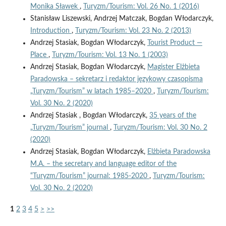
Monika Sławek
,
Turyzm/Tourism: Vol. 26 No. 1 (2016)
Stanisław Liszewski, Andrzej Matczak, Bogdan Włodarczyk,
Introduction
,
Turyzm/Tourism: Vol. 23 No. 2 (2013)
Andrzej Stasiak, Bogdan Włodarczyk,
Tourist Product —
Place
,
Turyzm/Tourism: Vol. 13 No. 1 (2003)
Andrzej Stasiak, Bogdan Włodarczyk,
Magister Elżbieta
Paradowska – sekretarz i redaktor językowy czasopisma
„Turyzm/Tourism” w latach 1985–2020
,
Turyzm/Tourism:
Vol. 30 No. 2 (2020)
Andrzej Stasiak , Bogdan Włodarczyk,
35 years of the
„Turyzm/Tourism” journal
,
Turyzm/Tourism: Vol. 30 No. 2
(2020)
Andrzej Stasiak, Bogdan Włodarczyk,
Elżbieta Paradowska
M.A. – the secretary and language editor of the
“Turyzm/Tourism” journal: 1985-2020
,
Turyzm/Tourism:
Vol. 30 No. 2 (2020)
1
2
3
4
5
>
>>