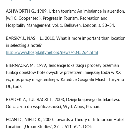
ASHWORTH G., 1989, Urban tourism: An imbalance in attention,
[w:] C. Cooper (ed.), Progress in Tourism, Recreation and
Hospitality Management, vol. 1. Belhaven, London, s. 33–54.
BARSKY J., NASH L., 2010, What is more important than location
in selecting a hotel?
http://www.hospitalitynet.org/news/4045264.html
BIERNACKA M., 1999, Tendencje lokalizacji i procesy przemian
funkcji obiektów hotelowych w przestrzeni miejskiej Łodzi w XX
w., mps pracy magisterskiej w Katedrze Geografii Miast i Turyzmu
UŁ, Łódź.
BŁĄDEK Z., TULIBACKI T., 2003, Dzieje krajowego hotelarstwa.
Od zajazdu do współczesności, Wyd. Albus, Poznań.
EGAN D., NIELD K., 2000, Towards a Theory of Intraurban Hotel
Location, „Urban Studies”, 37, s. 611–621. DOI: