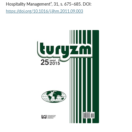
Hospitality Management”, 31, s. 675–685. DOI:
https://doi.org/10.1016/j.ijhm.2011.09.003