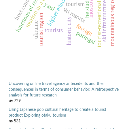
tourism in a large city
functions of residences
host community
tourist-recreational space
higher education
he students
mountainous regions
moscow
ski infrastructure
tourism
yazd
ski resorts
tourist region
historic city
ukraine
foreign
tourists
portugal
Uncovering online travel agency antecedents and their
consequences in terms of consumer behavior: A retrospective
analysis for future research
729
Using Japanese pop cultural heritage to create a tourist
product Exploring otaku tourism
531