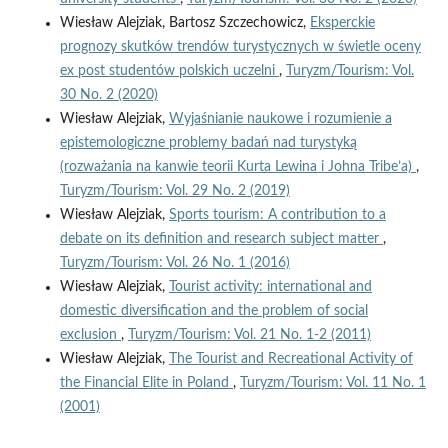
Wiesław Alejziak, Bartosz Szczechowicz,
Eksperckie
prognozy skutków trendów turystycznych w świetle oceny
ex post studentów polskich uczelni
,
Turyzm/Tourism: Vol.
30 No. 2 (2020)
Wiesław Alejziak,
Wyjaśnianie naukowe i rozumienie a
epistemologiczne problemy badań nad turystyką
(rozważania na kanwie teorii Kurta Lewina i Johna Tribe’a)
,
Turyzm/Tourism: Vol. 29 No. 2 (2019)
Wiesław Alejziak,
Sports tourism: A contribution to a
debate on its definition and research subject matter
,
Turyzm/Tourism: Vol. 26 No. 1 (2016)
Wiesław Alejziak,
Tourist activity: international and
domestic diversification and the problem of social
exclusion
,
Turyzm/Tourism: Vol. 21 No. 1-2 (2011)
Wiesław Alejziak,
The Tourist and Recreational Activity of
the Financial Elite in Poland
,
Turyzm/Tourism: Vol. 11 No. 1
(2001)