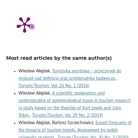
Most read articles by the same author(s)
Wiesław Alejziak,
Turystyka sportowa – przyczynek do
dyskusji nad definicją oraz problematyką badawczą
,
Turyzm/Tourism: Vol. 26 No. 1 (2016)
Wiesław Alejziak,
A scientific explanation and
understanding of epistemological issues in tourism research
(a study based on the theories of Kurt Lewin and John
Tribe)
,
Turyzm/Tourism: Vol. 29 No. 2 (2019)
Wiesław Alejziak, Bartosz Szczechowicz,
Expert forecasts of
the impacts of tourism trends: Assessment by polish
university students
,
Turyzm/Tourism: Vol. 30 No. 2 (2020)