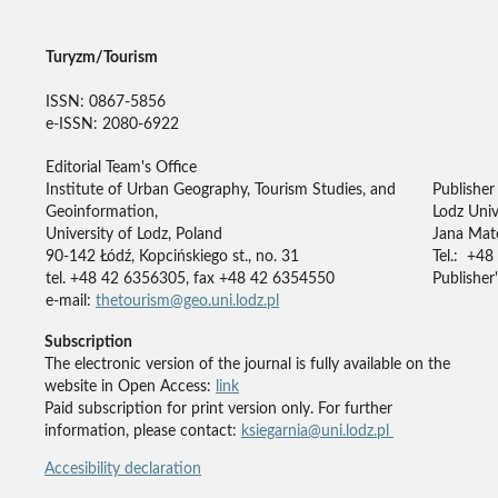
Turyzm/Tourism
ISSN: 0867-5856
e-ISSN: 2080-6922
Editorial Team's Office
Institute of Urban Geography, Tourism Studies, and
Publisher
Geoinformation,
Lodz Univ
University of Lodz, Poland
Jana Mate
90-142 Łódź, Kopcińskiego st., no. 31
Tel.: +48
tel. +48 42 6356305, fax +48 42 6354550
Publisher'
e-mail:
thetourism@geo.uni.lodz.pl
Subscription
The electronic version of the journal is fully available on the
website in Open Access:
link
Paid subscription for print version only. For further
information, please contact:
ksiegarnia@uni.lodz.pl
Accesibility declaration