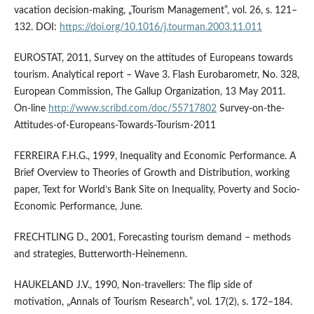
vacation decision-making, „Tourism Management”, vol. 26, s. 121–
132. DOI:
https://doi.org/10.1016/j.tourman.2003.11.011
EUROSTAT, 2011, Survey on the attitudes of Europeans towards
tourism. Analytical report – Wave 3. Flash Eurobarometr, No. 328,
European Commission, The Gallup Organization, 13 May 2011.
On-line
http://www.scribd.com/doc/55717802
Survey-on-the-
Attitudes-of-Europeans-Towards-Tourism-2011
FERREIRA F.H.G., 1999, Inequality and Economic Performance. A
Brief Overview to Theories of Growth and Distribution, working
paper, Text for World’s Bank Site on Inequality, Poverty and Socio-
Economic Performance, June.
FRECHTLING D., 2001, Forecasting tourism demand – methods
and strategies, Butterworth-Heinemenn.
HAUKELAND J.V., 1990, Non-travellers: The flip side of
motivation, „Annals of Tourism Research”, vol. 17(2), s. 172–184.