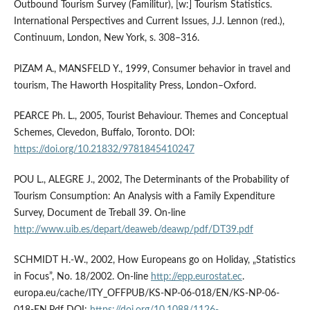
Outbound Tourism Survey (Familitur), [w:] Tourism Statistics.
International Perspectives and Current Issues, J.J. Lennon (red.),
Continuum, London, New York, s. 308–316.
PIZAM A., MANSFELD Y., 1999, Consumer behavior in travel and
tourism, The Haworth Hospitality Press, London–Oxford.
PEARCE Ph. L., 2005, Tourist Behaviour. Themes and Conceptual
Schemes, Clevedon, Buffalo, Toronto. DOI:
https://doi.org/10.21832/9781845410247
POU L., ALEGRE J., 2002, The Determinants of the Probability of
Tourism Consumption: An Analysis with a Family Expenditure
Survey, Document de Treball 39. On-line
http://www.uib.es/depart/deaweb/deawp/pdf/DT39.pdf
SCHMIDT H.-W., 2002, How Europeans go on Holiday, „Statistics
in Focus”, No. 18/2002. On-line
http://epp.eurostat.ec
.
europa.eu/cache/ITY_OFFPUB/KS-NP-06-018/EN/KS-NP-06-
018-EN.Pdf DOI:
https://doi.org/10.1088/1126-