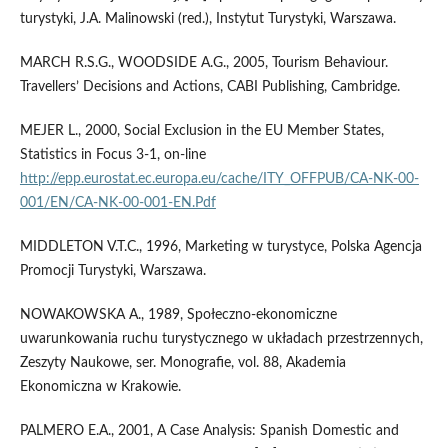
turystyki, J.A. Malinowski (red.), Instytut Turystyki, Warszawa.
MARCH R.S.G., WOODSIDE A.G., 2005, Tourism Behaviour.
Travellers’ Decisions and Actions, CABI Publishing, Cambridge.
MEJER L., 2000, Social Exclusion in the EU Member States,
Statistics in Focus 3-1, on-line
http://epp.eurostat.ec.europa.eu/cache/ITY_OFFPUB/CA-NK-00-
001/EN/CA-NK-00-001-EN.Pdf
MIDDLETON V.T.C., 1996, Marketing w turystyce, Polska Agencja
Promocji Turystyki, Warszawa.
NOWAKOWSKA A., 1989, Społeczno-ekonomiczne
uwarunkowania ruchu turystycznego w układach przestrzennych,
Zeszyty Naukowe, ser. Monografie, vol. 88, Akademia
Ekonomiczna w Krakowie.
PALMERO E.A., 2001, A Case Analysis: Spanish Domestic and