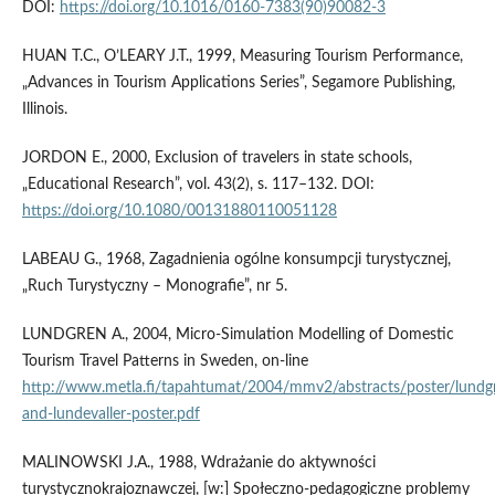
DOI:
https://doi.org/10.1016/0160-7383(90)90082-3
HUAN T.C., O’LEARY J.T., 1999, Measuring Tourism Performance,
„Advances in Tourism Applications Series”, Segamore Publishing,
Illinois.
JORDON E., 2000, Exclusion of travelers in state schools,
„Educational Research”, vol. 43(2), s. 117–132. DOI:
https://doi.org/10.1080/00131880110051128
LABEAU G., 1968, Zagadnienia ogólne konsumpcji turystycznej,
„Ruch Turystyczny – Monografie”, nr 5.
LUNDGREN A., 2004, Micro-Simulation Modelling of Domestic
Tourism Travel Patterns in Sweden, on-line
http://www.metla.fi/tapahtumat/2004/mmv2/abstracts/poster/lundg
and-lundevaller-poster.pdf
MALINOWSKI J.A., 1988, Wdrażanie do aktywności
turystycznokrajoznawczej, [w:] Społeczno-pedagogiczne problemy