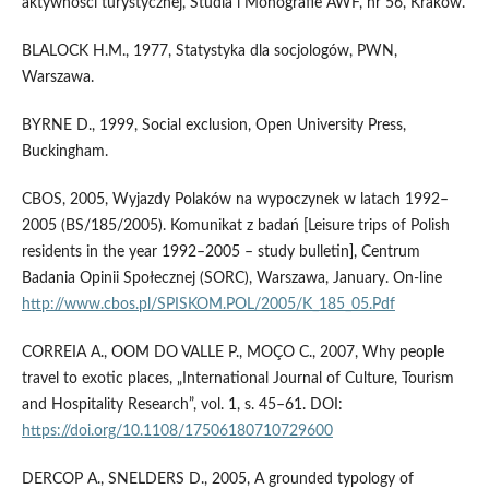
aktywności turystycznej, Studia i Monografie AWF, nr 56, Kraków.
BLALOCK H.M., 1977, Statystyka dla socjologów, PWN,
Warszawa.
BYRNE D., 1999, Social exclusion, Open University Press,
Buckingham.
CBOS, 2005, Wyjazdy Polaków na wypoczynek w latach 1992–
2005 (BS/185/2005). Komunikat z badań [Leisure trips of Polish
residents in the year 1992–2005 – study bulletin], Centrum
Badania Opinii Społecznej (SORC), Warszawa, January. On-line
http://www.cbos.pl/SPISKOM.POL/2005/K_185_05.Pdf
CORREIA A., OOM DO VALLE P., MOÇO C., 2007, Why people
travel to exotic places, „International Journal of Culture, Tourism
and Hospitality Research”, vol. 1, s. 45–61. DOI:
https://doi.org/10.1108/17506180710729600
DERCOP A., SNELDERS D., 2005, A grounded typology of