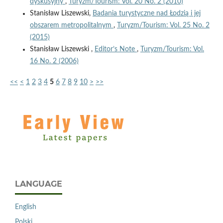
dyskusyjny
,
Turyzm/Tourism: Vol. 20 No. 2 (2010)
Stanisław Liszewski,
Badania turystyczne nad Łodzią i jej
obszarem metropolitalnym
,
Turyzm/Tourism: Vol. 25 No. 2
(2015)
Stanisław Liszewski ,
Editor’s Note
,
Turyzm/Tourism: Vol.
16 No. 2 (2006)
<<
<
1
2
3
4
5
6
7
8
9
10
>
>>
LANGUAGE
English
Polski