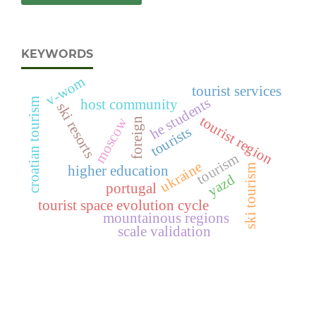
KEYWORDS
v-wom
tourist services
he students
croatian tourism
host community
ski resorts
tourist region
moscow
foreign
tourists
tourism
ukraine
ski tourism
higher education
yazd
portugal
tourist space evolution cycle
mountainous regions
scale validation