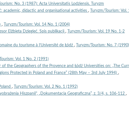
urism: No. 3 (1987): Acta Universitatis Lodziensis. Turyzm
ć: academic, didactic and organisational activities
,
Turyzm/Tourism: Vol.
)
,
Turyzm/Tourism: Vol. 14 No. 1 (2004)
esor Elżbieta Dziegieć. Spis publikacji
,
Turyzm/Tourism: Vol. 19 No. 1-2
omaine du tourisme à l’Université de Łódź
,
Turyzm/Tourism: No. 7 (1990)
ourism: Vol. 1 No. 2 (1991)
r of the Geographers of the Provence and Łódź Universities on: „The Cur
egions Protected in Poland and France” (28th May – 3rd July 1994)
,
 Poland
,
Turyzm/Tourism: Vol. 2 No. 1 (1992)
 wyobrażenia Hiszpanii", „Dokumentacja Geograficzna”, z. 3/4, s. 106-112
,