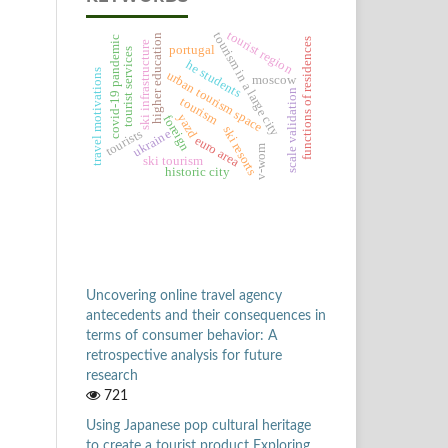
tourist region
tourism in a large city
higher education
covid-19 pandemic
functions of residences
ski infrastructure
portugal
tourist services
he students
travel motivations
urban tourism space
moscow
scale validation
tourism
yazd
foreign
ski resorts
ukraine
tourists
euro area
v-wom
ski tourism
historic city
Uncovering online travel agency
antecedents and their consequences in
terms of consumer behavior: A
retrospective analysis for future
research
721
Using Japanese pop cultural heritage
to create a tourist product Exploring