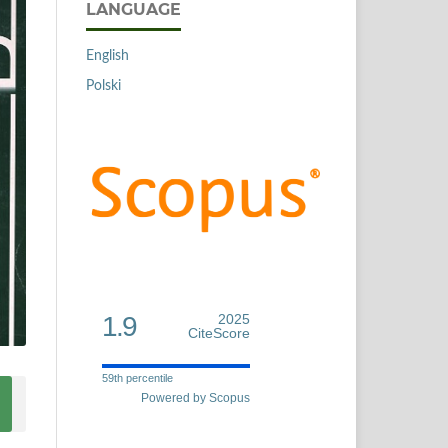
LANGUAGE
English
Polski
1.9
2025
CiteScore
59th percentile
Powered by Scopus