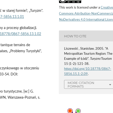
This work is licensed under a
Creative
 w starej formie?, „Turyzm".
Commons Attribution-NonCommercia
67-5856.13.1.01
NoDerivatives 4.0 International Lice
 a procesy globalizacji.
0.18778/0867-5856.13.1.02
HOW TO CITE
 tantque terrains de
Liszewski , Stanisław. 2005. “A
aises, „Problemy Turystyki",
Metropolitan Tourism Region: The
Example of Łódź”.
Turyzm/Tourism
15 (1-2): 121-38.
poczynkowego w otoczeniu
https://doi.org/10.18778/0867-
5856.15.1-2.09
.
. 33-54. DOI:
MORE CITATION
FORMATS
wo turystyczne, [w:] G.
PWN, Warszawa-Poznań, s.