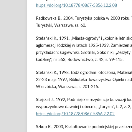
https://doi.org/10.18778/0867-5856.12.2.08
Radkowska B., 2004, Turystyka polska w 2003 roku. W
Turystyki, Warszawa, ss. 60.
Stefański K., 1991, „Miasta-ogrody" i „kolonie letnisk
aglomeracji łódzkiej w latach 1925-1939. Zamierzenia
przykładach: Łagiewniki, Grotniki, Sokolniki, „Zeszyt
Łódzkiej", nr 553, Budownictwo, z. 42, s. 99-115.
Stefański K., 1998, Łódź ogrodami otoczona, Materia
22-23 maja 1997, Biblioteka Towarzystwa Opieki nad 
Wierzbicka, Warszawa, s. 201-215.
Stejskał J., 1992, Podmiejskie rezydencje burżuazji łód
wypoczynkowe dawniej i obecnie, „Turyzm", t. 2, z. 2,
https://doi.org/10.18778/0867-5856.2.2.02
Szkup R., 2003, Kształtowanie podmiejskiej przestrz