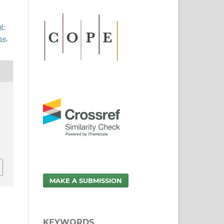
l-
nse
.
MAKE A SUBMISSION
KEYWORDS