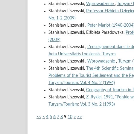
Stanisław Liszewski,
Wprowadzenie
,
Turyzm/To
Stanisław Liszewski,
Professor Elżbieta Dziegie
No. 1-2 (2009)
Stanisław Liszewski ,
Peter Mariot (1940-2004
Stanisław Liszewski, Elżbieta Paradowska,
Prof
(2009)
Stanisław Liszewski ,
L'enseignement dans le d
Acta Universitatis Lodziensis. Turyzm
Stanisław Liszewski ,
Wprowadzenie
,
Turyzm/T
Stanisław Liszewski,
The 4th Scientific Semina
Problems of the Tourist Settlement and the R
Turyzm/Tourism: Vol. 4 No. 2 (1994)
Stanisław Liszewski,
Geography of Tourism in
Stanisław Liszewski,
Z. Rykiel, 1991, "Polskie
Turyzm/Tourism: Vol. 3 No. 2 (1993)
<<
<
4
5
6
7
8
9
10
>
>>