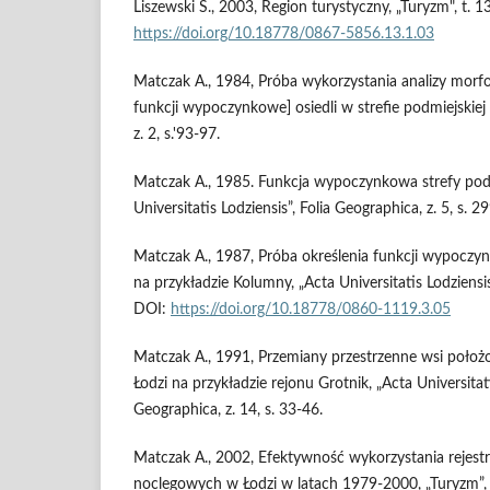
Liszewski S., 2003, Region turystyczny, „Turyzm", t. 13
https://doi.org/10.18778/0867-5856.13.1.03
Matczak A., 1984, Próba wykorzystania analizy morfo
funkcji wypoczynkowe] osiedli w strefie podmiejskiej 
z. 2, s.'93-97.
Matczak A., 1985. Funkcja wypoczynkowa strefy podm
Universitatis Lodziensis”, Folia Geographica, z. 5, s. 2
Matczak A., 1987, Próba określenia funkcji wypoczyn
na przykładzie Kolumny, „Acta Universitatis Lodziensis
DOI:
https://doi.org/10.18778/0860-1119.3.05
Matczak A., 1991, Przemiany przestrzenne wsi położo
Łodzi na przykładzie rejonu Grotnik, „Acta Universitati
Geographica, z. 14, s. 33-46.
Matczak A., 2002, Efektywność wykorzystania rejes
noclegowych w Łodzi w latach 1979-2000, „Turyzm”, t.