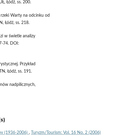
Ł, Łódź, ss. 200.
e rzeki Warty na odcinku od
, Łódź, ss. 218.
i w świetle analizy
57-74. DOI:
ystycznej. Przykład
TN, Łódź, ss. 191.
enów nadpilicznych,
s)
rov (1936-2006)
,
Turyzm/Tourism: Vol. 16 No. 2 (2006)