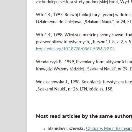
zachodniego sektora strefy podmiejskiej Łodzi, Wyd. U
Wiluś R., 1997, Rozwój funkcji turystycznej w dolini
Działoszyna do Uniejowa, „Szlakami Nauki", nr 24, ŁTN
Wiluś R., 1998, Wiedza o mieście przemysłowym Łodz
przewodników turystycznych, „Turyzm”, t. 8, z. 2, s. 
https://doi.org/10.18778/0867-5856.8.2.03
Włodarczyk B., 1999, Przemiany form aktywności tur
Krawędzi Wyżyny Łódzkiej, „Szlakami Nauki", nr 29, Ł
Wojciechowska J., 1998, Kolonizacja turystyczna ter
„Szlakami Nauki", nr 26, LTN, Łódź, ss. 158.
Most read articles by the same author(
Stanisław Liszewski ,
Obituary. Marin Bachva