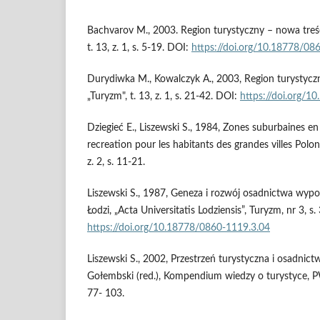
Bachvarov M., 2003. Region turystyczny – nowa treść
t. 13, z. 1, s. 5-19. DOI:
https://doi.org/10.18778/08
Durydiwka M., Kowalczyk A., 2003, Region turystyczny
„Turyzm", t. 13, z. 1, s. 21-42. DOI:
https://doi.org/1
Dziegieć E., Liszewski S., 1984, Zones suburbaines en
recreation pour les habitants des grandes villes Polon
z. 2, s. 11-21.
Liszewski S., 1987, Geneza i rozwój osadnictwa wy
Łodzi, „Acta Universitatis Lodziensis”, Turyzm, nr 3, s
https://doi.org/10.18778/0860-1119.3.04
Liszewski S., 2002, Przestrzeń turystyczna i osadnict
Gołembski (red.), Kompendium wiedzy o turystyce, 
77- 103.