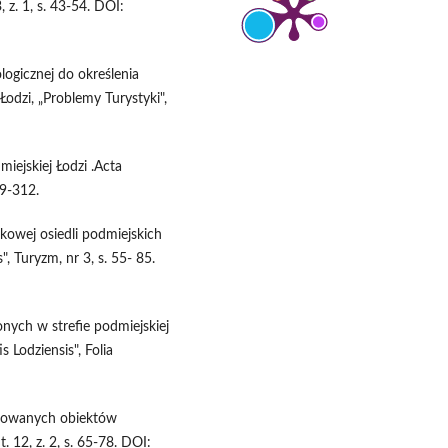
, z. 1, s. 43-54. DOI:
logicznej do określenia
Łodzi, „Problemy Turystyki",
iejskiej Łodzi .Acta
99-312.
kowej osiedli podmiejskich
", Turyzm, nr 3, s. 55- 85.
nych w strefie podmiejskiej
s Lodziensis", Folia
trowanych obiektów
 12, z. 2, s. 65-78. DOI: