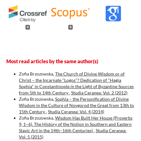
0
0
Most read articles by the same author(s)
Zofia Brzozowska,
The Church of Divine Wisdom or of
Christ – the Incarnate "Logos"? Dedication of "Hagia
Sophia" in Constantinople in the Light of Byzantine Sources
from 5th to 14th Century
,
Studia Ceranea: Vol. 2 (2012)
Zofia Brzozowska,
Sophia – the Personification of Divine
Wisdom in the Culture of Novgorod the Great from 13th to
15th Century
,
Studia Ceranea: Vol. 4 (2014)
Zofia Brzozowska,
Wisdom Has Built Her House (Proverbs
9, 1–6). The History of the Notion in Southern and Eastern
Slavic Art in the 14th–16th Centuries)
,
Studia Ceranea:
Vol. 5 (2015)