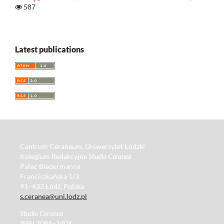
587
Latest publications
Centrum Ceraneum, Uniwersytet Łódzki
Kolegium Redakcyjne
Studia Ceranea
Pałac Biedermanna
Franciszkańska 1/3
91–433 Łódź, Polska
s.ceranea@uni.lodz.pl
Studia Ceranea
ISSN 2084–140X