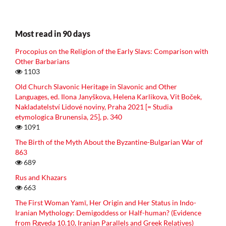
Most read in 90 days
Procopius on the Religion of the Early Slavs: Comparison with
Other Barbarians
1103
Old Church Slavonic Heritage in Slavonic and Other
Languages, ed. Ilona Janyškova, Helena Karlikova, Vit Boček,
Nakladatelství Lidové noviny, Praha 2021 [= Studia
etymologica Brunensia, 25], p. 340
1091
The Birth of the Myth About the Byzantine-Bulgarian War of
863
689
Rus and Khazars
663
The First Woman Yamī, Her Origin and Her Status in Indo-
Iranian Mythology: Demigoddess or Half-human? (Evidence
from R̥gveda 10.10, Iranian Parallels and Greek Relatives)