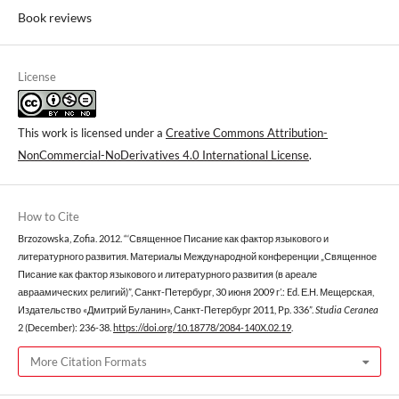
Book reviews
License
This work is licensed under a
Creative Commons Attribution-
NonCommercial-NoDerivatives 4.0 International License
.
How to Cite
Brzozowska, Zofia. 2012. “‘Священное Писание как фактор языкового и
литературного развития. Материалы Международной конференции „Священное
Писание как фактор языкового и литературного развития (в ареале
авраамических религий)”, Санкт-Петербург, 30 июня 2009 г’.: Ed. Е.Н. Мещерская,
Издательство «Дмитрий Буланин», Санкт-Петербург 2011, Pp. 336”.
Studia Ceranea
2 (December): 236-38.
https://doi.org/10.18778/2084-140X.02.19
.
More Citation Formats