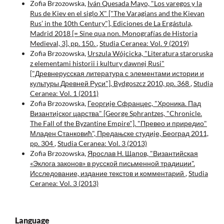
Zofia Brzozowska,
Iván Quesada Mayo, "Los varegos y la
Rus de Kiev en el siglo X" ["The Varagians and the Kievan
Rus’ in the 10th Century"], Ediciones de La Ergástula,
Madrid 2018 [= Sine qua non. Monografías de Historia
Medieval, 3], pp. 150.
,
Studia Ceranea: Vol. 9 (2019)
Zofia Brzozowska,
Urszula Wójcicka, "Literatura staroruska
z elementami historii i kultury dawnej Rusi"
["Древнерусская литература с элементами истории и
культуры Древней Руси"], Bydgoszcz 2010, pp. 368
,
Studia
Ceranea: Vol. 1 (2011)
Zofia Brzozowska,
Георгиjе Сфранцес, "Хроника. Пад
Византиjског царства" [George Sphrantzes, "Chronicle.
The Fall of the Byzantine Empire"]. "Превео и приредио"
Младен Станковић", Предањске студиjе, Београд 2011,
pp. 304
,
Studia Ceranea: Vol. 3 (2013)
Zofia Brzozowska,
Ярослав Н. Щапов, "Византийская
«Эклога законов» в русской письменной традиции".
Исследование, издание текстов и комментарий
,
Studia
Ceranea: Vol. 3 (2013)
Language