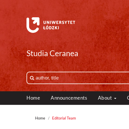
Studia Ceranea
Home
Announcements
About
Home
/
Editorial Team