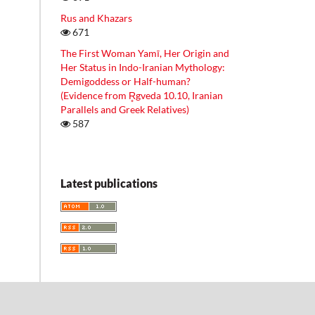
Rus and Khazars
671
The First Woman Yamī, Her Origin and
Her Status in Indo-Iranian Mythology:
Demigoddess or Half-human?
(Evidence from R̥gveda 10.10, Iranian
Parallels and Greek Relatives)
587
Latest publications