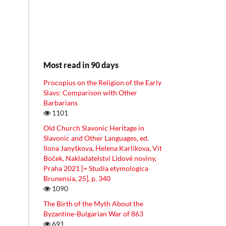
Most read in 90 days
Procopius on the Religion of the Early
Slavs: Comparison with Other
Barbarians
1101
Old Church Slavonic Heritage in
Slavonic and Other Languages, ed.
Ilona Janyškova, Helena Karlikova, Vit
Boček, Nakladatelství Lidové noviny,
Praha 2021 [= Studia etymologica
Brunensia, 25], p. 340
1090
The Birth of the Myth About the
Byzantine-Bulgarian War of 863
691