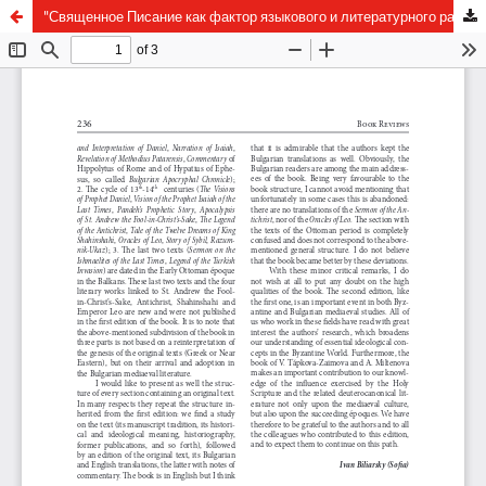
"Священное Писание как фактор языкового и литературного развития. Материалы Международной конференции „Священное Писание как фактор языкового и литературного развития (в ареале авраамических религий)”, Санкт-Петербург, 30 июня 2009 г".