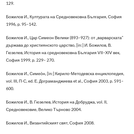
129.
Божилов И., Културата на Средновековна България, София
1996, p. 95–142.
Божилов И., Цар Симеон Велики (893–927): от „варварската”
държава до християнското царство, [in:] И. Божилов, В.
Гюзелев, История на средновековна България VII–XIV век,
София 1999, p. 229– 270.
Божилов И., Симеòн, [in:] Кирило-Методевска енциклопедия,
vol. III, П-С, ed. Е. Дограманджиева et al., София 2003, p. 591–
600.
Божилов И., В. Гюзелев, История на Добруджа, vol. II,
Средновековие, Велико Търново 2004.
Божилов И., Византийският свят, София 2008.