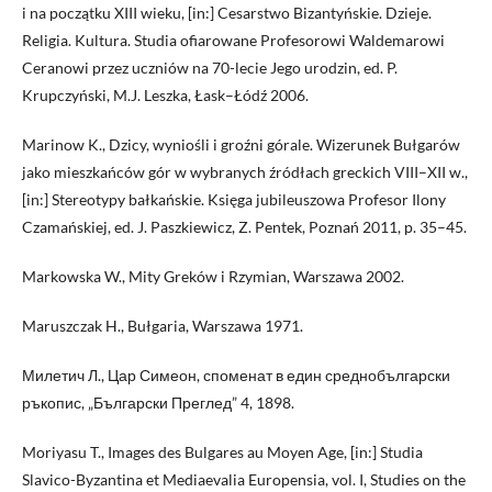
i na początku XIII wieku, [in:] Cesarstwo Bizantyńskie. Dzieje.
Religia. Kultura. Studia ofiarowane Profesorowi Waldemarowi
Ceranowi przez uczniów na 70-lecie Jego urodzin, ed. P.
Krupczyński, M.J. Leszka, Łask–Łódź 2006.
Marinow K., Dzicy, wyniośli i groźni górale. Wizerunek Bułgarów
jako mieszkańców gór w wybranych źródłach greckich VIII–XII w.,
[in:] Stereotypy bałkańskie. Księga jubileuszowa Profesor Ilony
Czamańskiej, ed. J. Paszkiewicz, Z. Pentek, Poznań 2011, p. 35–45.
Markowska W., Mity Greków i Rzymian, Warszawa 2002.
Maruszczak H., Bułgaria, Warszawa 1971.
Милетич Л., Цар Симеон, споменат в един среднобългарски
ръкопис, „Български Преглед” 4, 1898.
Moriyasu T., Images des Bulgares au Moyen Age, [in:] Studia
Slavico-Byzantina et Mediaevalia Europensia, vol. I, Studies on the