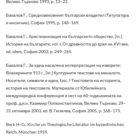
Велико Търново 1993, p. 13–22.
Бакалов Г., Средновековният български владетел (Титулатура
и инсигнии), София 1995, p. 148–169.
Бакалов Г., Христианизация на българското общество, [in:]
История на българите, vol. I, От древността до края на XVI век,
ed. idem, София 2003, p. 249–265.
Бакалов Г., За една насилена интерпретация на изворите:
Влахерините 913 г., [in:] Културните текстове на миналото.
Носители, символи и идеи, fasc. I Текстовете на историята,
история на текстовете. Материали от Юбилейната
международна конференция в чест на 60-годишнината на
проф. д.и.н. Казимир Попконстантинов, Велико Търново, 29–
31 октомври 2003, ed. В. Гюзелев, София 2005, p. 168–173.
Beck H.-G., Kirche un Theologische Literatur im byzantinischen
Reich, München 1959.