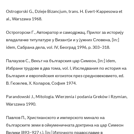
Ostrogorski G., Dzieje Bizancjum, trans. H. Evert-Kappesowa et
al., Warszawa 1968.
Острогорски Г., Автократор и самодржац. Прилог за историjу
владалачке титулатуре у Византjи и у jужних Словена, [in:]
idem, Сабрана дела, vol. IV, Београд 1996, p. 303–318.
Палаузов C., Векът на българския цар Симеон, [in:] idem,
Избрани трудове в два тома, vol. I, Изследвания по история на
България и европейския югоизток през средновековието, ed.
В. Гюзелев, Х. Коларов, София 1974.
Parandowski J., Mitologia. Wierzenia i podania Greków i Rzymian,
Warszawa 1990.
Павлов П., Христианското и имперското минало на
българските земи в ойкуменичната доктрина на цар Симеон
Велики (893–927 г.), [in:] Източното православие в