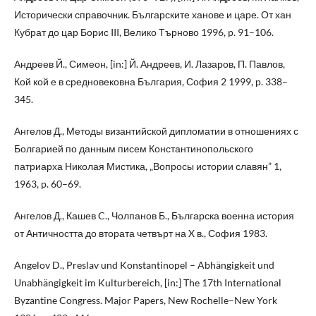
Исторически справочник. Българските ханове и царе. От хан
Кубрат до цар Борис III, Велико Търново 1996, p. 91–106.
Андреев Й., Симеон, [in:] Й. Андреев, И. Лазаров, П. Павлов,
Кой кой е в средновековна България, София 2 1999, p. 338–
345.
Ангелов Д., Методы византийской дипломатии в отношениях с
Болгарией по данным писем Константинопольского
патриарха Николая Мистика, „Вопросы истории славян” 1,
1963, p. 60–69.
Ангелов Д., Кашев C., Чолпанов Б., Българска военна история
от Античността до втората четвърт на X в., София 1983.
Angelov D., Preslav und Konstantinopel – Abhängigkeit und
Unabhängigkeit im Kulturbereich, [in:] The 17th International
Byzantine Congress. Major Papers, New Rochelle–New York