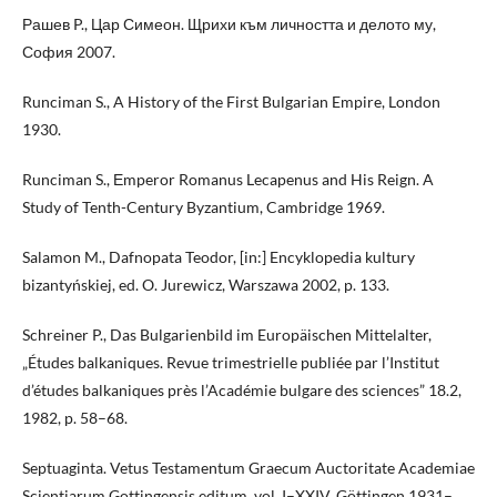
Рашев P., Цар Симеон. Щрихи към личността и делото му,
София 2007.
Runciman S., A History of the First Bulgarian Empire, London
1930.
Runciman S., Еmperor Romanus Lecapenus and His Reign. A
Study of Tenth-Century Byzantium, Cambridge 1969.
Salamon M., Dafnopata Teodor, [in:] Encyklopedia kultury
bizantyńskiej, ed. O. Jurewicz, Warszawa 2002, p. 133.
Schreiner P., Das Bulgarienbild im Europäischen Mittelalter,
„Études balkaniques. Revue trimestrielle publiée par l’Institut
d’études balkaniques près l’Académie bulgare des sciences” 18.2,
1982, p. 58–68.
Septuaginta. Vetus Testamentum Graecum Auctoritate Academiae
Scientiarum Gottingensis editum, vol. I–XXIV, Göttingen 1931–