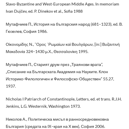
Slavo-Byzantine and West-European Middle Ages. In memoriam
Ivan Dujčev, ed. P. Dinekov et al., Sofia 1988
Мутафчиев П., История на българския народ (681–1323), ed. В.
Гюзелев, София 1986.
Οἰκονομίδης N., ῞Ορος ῾Ρωμαίων καὶ Βουλγάρων, [in:] Βυζαντινή
Μακεδονία 324–1430 μ.Χ., Θεσσαλονίκη 1995.
Мутафчиев П., Старият друм през „Траянови врата”,
„Списание на Българската Академия на Науките. Клон
Историко-Филологичен и Философско-Обществен” 55.27,
1937.
Nicholas I Patriarch of Constantinople, Letters, ed. et trans. R.J.H.
Jenkins, L.G. Westernik, Washington 1973.
Николов A., Политическа мисъл в ранносредновековна
България (средата на IX–края на X век), София 2006.