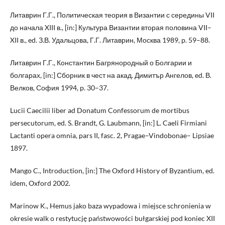
Литаврин Г.Г., Политическая теория в Византии с середины VII
до начала XIII в., [in:] Культура Византии вторая половина VII–
XII в., ed. З.В. Удальцова, Г.Г. Литаврин, Москва 1989, p. 59–88.
Литаврин Г.Г., Константин Багрянородный о Болгарии и
болгарах, [in:] Сборник в чест на акад. Димитър Ангелов, ed. В.
Велков, София 1994, p. 30–37.
Lucii Caecilii liber ad Donatum Confessorum de mortibus
persecutorum, ed. S. Brandt, G. Laubmann, [in:] L. Caeli Firmiani
Lactanti opera omnia, pars II, fasc. 2, Pragae–Vindobonae– Lipsiae
1897.
Mango C., Introduction, [in:] The Oxford History of Byzantium, ed.
idem, Oxford 2002.
Marinow K., Hemus jako baza wypadowa i miejsce schronienia w
okresie walk o restytucję państwowości bułgarskiej pod koniec XII