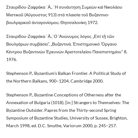
Σταυρίδου-Ζαφράκα ᾽Ᾱ., ῾Η συνάυτηση Συμεὼν καὶ Νικολάου
Μιστικοῦ (Αὔγουστος 913) στὰ πλαισία τοῦ Βυζαντινο-
βουλγαρικοῦ ἀνταγονίσμου, Θησσαλονίκη 1972.
Σταυρίδου-Ζαφράκα ᾽Ᾱ.,῾Ο ’Ανώνυμος λόγος „Επὶ τῇ τῶν
Βουλγάρων συμβάσει”, „Βυζαντινά. Ἐπιστημονικό Ὄργανο
Κέντρου Βυζαντινών Ἐρευνών Αριστοτελείου Πανεπιστημίου” 8,
1976.
Stephenson P., Byzantium’s Balkan Frontier. A Political Study of
the Northern Balkans, 900–1204, Cambridge 2000.
Stephenson P., Byzantine Conceptions of Otherness after the
Annexation of Bulgaria (1018), [in:] Strangers to Themselves: The
Byzantine Outsider. Papres from the Thirty-second Spring
Symposium of Byzantine Studies, University of Sussex, Brighton,
March 1998, ed. D.C. Smythe, Variorum 2000, p. 245–257.