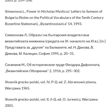
2003, p. 339–358.
Simeonova L., Power in Nicholas Mysticus’ Letters to Symeon of
Bulgaria (Notes on the Political Vocabulary of the Tenth Century
Byzantine Statesman), „Byzantinoslavica” 54, 1993.
Симеонова Л., Образът на българския владетел във
византийската книжнина (средата на IX–началото на XI в.), [in:]
Представата за „другия” на Балканите, ed. Н. Данова, В.
Димова, М. Калицин, София 1995, p. 20–31.
Сюзюмов M., Об историческом труде Θеодора Дафнопата,
„Византийское Oбозрение” 2, 1916, p. 295–302.
Słownik grecko-polski, vol. IV, Ρ-Ω, ed. Z. Abramowiczówna,
Warszawa 1965.
Słownik grecko-polski, vol. II, Λ-Ω, ed. O. Jurewicz, Warszawa
2001.