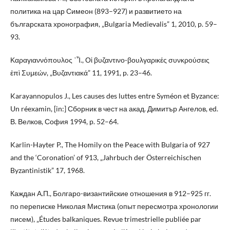
политика на цар Симеон (893–927) и развитието на
българската хронография, „Bulgaria Medievalis” 1, 2010, p. 59–
93.
Καραγιαννόπουλος ᾽Ἶ., Οἱ βυζαντινο-βουλγαρικές συνκρούσεις
ἐπὶ Συμεών, „Βυζαντιακά” 11, 1991, p. 23–46.
Karayannopulos J., Les causes des luttes entre Syméon et Byzance:
Un réexamin, [in:] Сборник в чест на акад. Димитър Ангелов, ed.
В. Велков, София 1994, p. 52–64.
Karlin-Hayter P., The Homily on the Peace with Bulgaria of 927
and the ‘Coronation’ of 913, „Jahrbuch der Österreichischen
Byzantinistik” 17, 1968.
Каждан А.П., Болгаро-византийские отношения в 912–925 гг.
по переписке Николая Мистика (опыт пересмотра хронологии
писем), „Études balkaniques. Revue trimestrielle publiée par