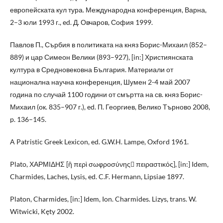
европейската кул тура. Международна конференция, Варна,
2–3 юли 1993 г., ed. Д. Овчаров, София 1999.
Павлов П., Сърбия в политиката на княз Борис-Михаил (852–
889) и цар Симеон Велики (893–927), [in:] Християнската
култура в Средновековна България. Материали от
национална научна конференция, Шумен 2-4 май 2007
година по случай 1100 години от смъртта на св. княз Борис-
Михаил (ок. 835–907 г.), ed. П. Георгиев, Велико Търново 2008,
p. 136–145.
A Patristic Greek Lexicon, ed. G.W.H. Lampe, Oxford 1961.
Plato, ΧΑΡΜΙΔΗΣ [ἢ περὶ σωφροσύνης πειραστικός], [in:] Idem,
Charmides, Laches, Lysis, ed. C.F. Hermann, Lipsiae 1897.
Platon, Charmides, [in:] Idem, Ion. Charmides. Lizys, trans. W.
Witwicki, Kęty 2002.