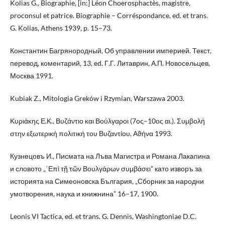
Kolias G., Biographie, [in:] Léon Choerosphactès, magistre,
proconsul et patrice. Biographie – Corréspondance, ed. et trans.
G. Kolias, Athens 1939, p. 15–73.
Константин Багрянородный, Об управлении империей. Текст,
перевод, коментарий, 13, ed. Г.Г. Литаврин, А.П. Новосельцев,
Москва 1991.
Kubiak Z., Mitologia Greków i Rzymian, Warszawa 2003.
Κυριάκης Ε.Κ., Βυζάντιο και Βούλγαροι (7ος–10ος αι.). Συμβολή
στην εξωτερική πολιτική του Βυζαντίου, Αϑήνα 1993.
Кузнецовъ И., Писмата на Лъва Магистра и Романа Лакапина
и словото „᾽Επὶ τῇ τῶν Βουλγάρων συμβάσει” като изворъ за
историята на Симеоновска България, „Сборник за народни
умотворения, наука и книжнина” 16–17, 1900.
Leonis VI Tactica, ed. et trans. G. Dennis, Washingtoniae D.C.