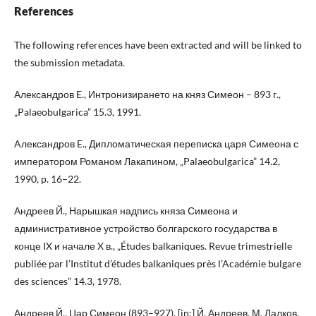
References
The following references have been extracted and will be linked to
the submission metadata.
Александров E., Интронизирането на княз Симеон – 893 г.,
„Palaeobulgarica” 15.3, 1991.
Aлександров E., Дипломатическая переписка царя Симеона с
императором Романом Лакапином, „Palaeobulgarica” 14.2,
1990, p. 16–22.
Андреев Й., Нарышкая надпись княза Симеона и
административное устройство болгарского государства в
конце IX и начале X в., „Études balkaniques. Revue trimestrielle
publiée par l’Institut d’études balkaniques près l’Académie bulgare
des sciences” 14.3, 1978.
Андреев Й., Цар Симеон (893–927), [in:] Й. Андреев, М. Лалков,