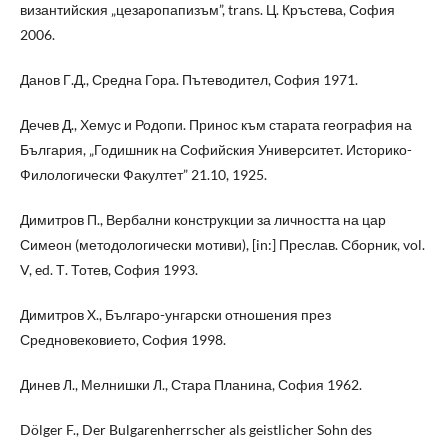
византийския „цезаропапизъм”, trans. Ц. Кръстева, София
2006.
Данов Г.Д., Средна Гора. Пътеводител, София 1971.
Дечев Д., Хемус и Родопи. Принос към старата география на
България, „Годишник на Софийския Университет. Историко-
Филологически Факултет” 21.10, 1925.
Димитров П., Вербални конструкции за личността на цар
Симеон (методологически мотиви), [in:] Преслав. Сборник, vol.
V, ed. Т. Тотев, София 1993.
Димитров X., Българо-унгарски отношения през
Средновековието, София 1998.
Динев Л., Мелнишки Л., Стара Планина, София 1962.
Dölger F., Der Bulgarenherrscher als geistlicher Sohn des