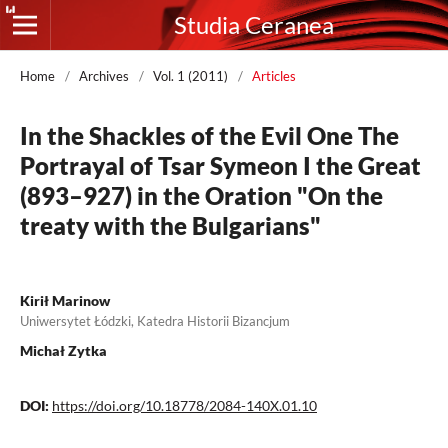
Studia Ceranea
Home
/
Archives
/
Vol. 1 (2011)
/
Articles
In the Shackles of the Evil One The
Portrayal of Tsar Symeon I the Great
(893–927) in the Oration "On the
treaty with the Bulgarians"
Kirił Marinow
Uniwersytet Łódzki, Katedra Historii Bizancjum
Michał Zytka
DOI:
https://doi.org/10.18778/2084-140X.01.10