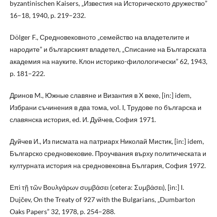
byzantinischen Kaisers, „Известия на Историческото дружество”
16–18, 1940, p. 219–232.
Dölger F., Средновековното „семейство на владетелите и
народите” и българският владетел, „Списание на Българската
академия на науките. Клон историко-филологически” 62, 1943,
p. 181–222.
Дринов M., Южные славяне и Византия в X веке, [in:] idem,
Избрани съчинения в два тома, vol. I, Трудове по българска и
славянска история, ed. И. Дуйчев, София 1971.
Дуйчев И., Из писмата на патриарх Николай Мистик, [in:] idem,
Българско средновековие. Проучвания върху политическата и
културната история на средновековна България, София 1972.
Επὶ τῇ τῶν Βουλγάρων συμβάσει (cetera: Συμβάσει), [in:] I.
Dujčev, On the Treaty of 927 with the Bulgarians, „Dumbarton
Oaks Papers” 32, 1978, p. 254–288.