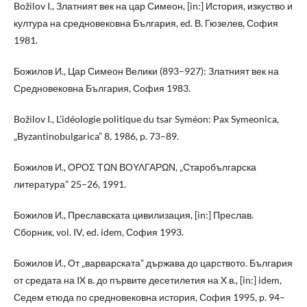
Božilov I., Златният век на цар Симеон, [in:] История, изкуство и
култура на средновековна България, ed. В. Гюзелев, София
1981.
Божилов И., Цар Симеон Велики (893–927): Златният век на
Средновековна България, София 1983.
Božilov I., L’idéologie politique du tsar Syméon: Pax Symeonica,
„Byzantinobulgarica” 8, 1986, p. 73–89.
Божилов И., ΟΡΟΣ ΤΩΝ ΒΟΥΛΓΑΡΩΝ, „Старобългарска
литература” 25–26, 1991.
Божилов И., Преславската цивилизация, [in:] Преслав.
Сборник, vol. IV, ed. idem, София 1993.
Божилов И., От „варварската” държава до царството. България
от средата на IX в. до първите десетилетия на X в., [in:] idem,
Седем етюда по средновековна история, София 1995, p. 94–