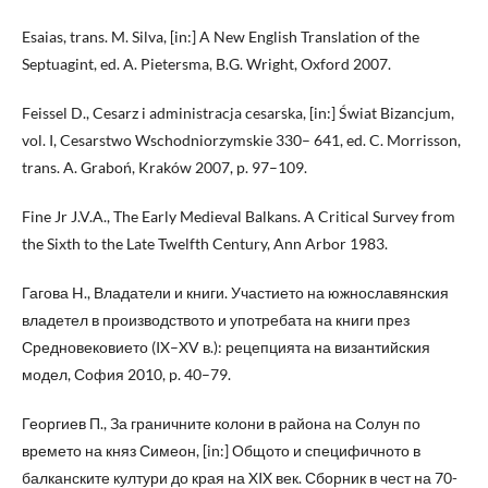
Esaias, trans. M. Silva, [in:] A New English Translation of the
Septuagint, ed. A. Pietersma, B.G. Wright, Oxford 2007.
Feissel D., Cesarz i administracja cesarska, [in:] Świat Bizancjum,
vol. I, Cesarstwo Wschodniorzymskie 330– 641, ed. C. Morrisson,
trans. A. Graboń, Kraków 2007, p. 97–109.
Fine Jr J.V.A., The Early Medieval Balkans. A Critical Survey from
the Sixth to the Late Twelfth Century, Ann Arbor 1983.
Гагова H., Владатели и книги. Участието на южнославянския
владетел в производството и употребата на книги през
Средновековието (IX–XV в.): рецепцията на византийския
модел, София 2010, p. 40–79.
Георгиев П., За граничните колони в района на Солун по
времето на княз Симеон, [in:] Общото и специфичното в
балканските култури до края на XIX век. Сборник в чест на 70-