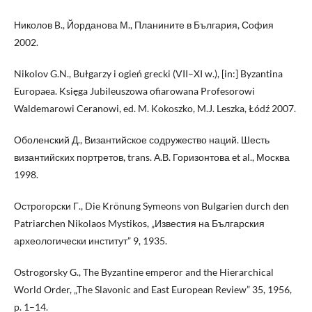
Николов B., Йорданова М., Планините в България, София
2002.
Nikolov G.N., Bułgarzy i ogień grecki (VII–XI w.), [in:] Byzantina
Europaea. Księga Jubileuszowa ofiarowana Profesorowi
Waldemarowi Ceranowi, ed. M. Kokoszko, M.J. Leszka, Łódź 2007.
Оболенский Д., Византийское содружество наций. Шесть
византийских портретов, trans. А.В. Горизонтова et al., Москва
1998.
Острогорски Г., Die Krönung Symeons von Bulgarien durch den
Patriarchen Nikolaos Mystikos, „Известия на Българския
археологически институт” 9, 1935.
Ostrogorsky G., The Byzantine emperor and the Hierarchical
World Order, „The Slavonic and East European Review” 35, 1956,
p. 1–14.