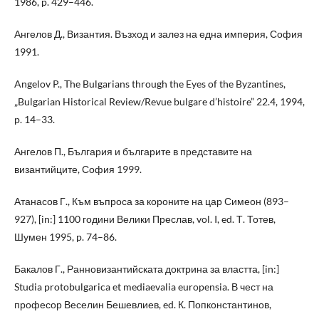
1986, p. 429–446.
Ангелов Д., Византия. Възход и залез на една империя, София
1991.
Angelov P., The Bulgarians through the Eyes of the Byzantines,
„Bulgarian Historical Review/Revue bulgare d’histoire” 22.4, 1994,
p. 14–33.
Ангелов П., България и българите в представите на
византийците, София 1999.
Атанасов Г., Към въпроса за короните на цар Симеон (893–
927), [in:] 1100 години Велики Преслав, vol. I, ed. Т. Тотев,
Шумен 1995, p. 74–86.
Бакалов Г., Ранновизантийската доктрина за властта, [in:]
Studia protobulgarica et mediaevalia europensia. В чест на
професор Веселин Бешевлиев, ed. К. Попконстантинов,