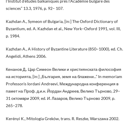
l’Institut d’études balkaniques près l’Académie bulgare des
sciences” 13.3, 1976, p. 92– 107.
Kazhdan A., Symeon of Bulgaria, [in:] The Oxford Dictionary of
Byzantium, ed. A. Kazhdan et al., New York–Oxford 1991, vol. III,
p. 1984.
Kazhdan A., A History of Byzantine Literature (850–1000), ed. Ch.
Angelidi, Athens 2006.
Кенанов Д., Цар Симеон Велики и християнската философия
на историята, [in:] „България, земя на блажени...” In memoriam
Professoris Iordani Andreevi, Международна конференция в
памет на Проф. д.и.н. Йордан Андреев, Велико Търново, 29–
31 октомври 2009, ed. И. Лазаров, Велико Търново 2009, p.
265–278.
Kerényi K., Mitologia Greków, trans. R. Reszke, Warszawa 2002.