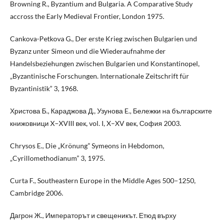
Browning R., Byzantium and Bulgaria. A Comparative Study
accross the Early Medieval Frontier, London 1975.
Cankova-Petkova G., Der erste Krieg zwischen Bulgarien und
Byzanz unter Simeon und die Wiederaufnahme der
Handelsbeziehungen zwischen Bulgarien und Konstantinopel,
„Byzantinische Forschungen. Internationale Zeitschrift für
Byzantinistik” 3, 1968.
Христова Б., Караджова Д., Узунова E., Бележки на българските
книжовници X–XVIII век, vol. I, X–XV век, София 2003.
Chrysos E., Die „Krönung” Symeons in Hebdomon,
„Cyrillomethodianum” 3, 1975.
Curta F., Southeastern Europe in the Middle Ages 500–1250,
Cambridge 2006.
Дагрон Ж., Императорът и свещеникът. Етюд върху