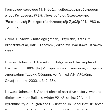
Γρηγορίου-Ιωαννίδου M., Η βυζαντινοβουλγαρική σύγκρουση
στους Κατασύρτες (917), „Πανεπισήμιον Θεσσαλονίκης
’Επιστημονικὴ ’Επετηρὶς τῆς Φιλοσοφικῆς Σχολῆς” 21, 1983, p.
121–148.
Grimal P., Słownik mitologii greckiej i rzymskiej, trans. M.
Bronarska et al., intr. J. Łanowski, Wrocław–Warszawa –Kraków
1997.
Howard-Johnston J., Byzantium, Bulgaria and the Peoples of
Ukraine in the 890s, [in:] Материалы по археологии, истории и
этнографии Таврии. Сборник, vol. VII, ed. А.Й. Айбабин,
Симферополь 2000, p. 342–356.
Howard-Johnston J., A short piece of narrative history: war and
diplomacy in the Balkans, winter 921/2–spring 924, [in:]
Byzantine Style, Religion and Civilisation. In Honour of Sir Steven
Runciman, ed. E. Jeffreys, Cambridge 2006, p. 340–360.