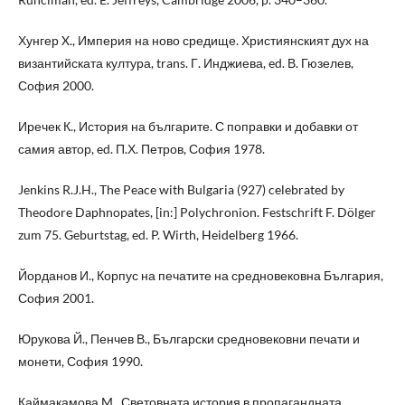
Хунгер X., Империя на ново средище. Християнският дух на
византийската култура, trans. Г. Инджиева, ed. В. Гюзелев,
София 2000.
Иречек К., История на българите. С поправки и добавки от
самия автор, ed. П.Х. Петров, София 1978.
Jenkins R.J.H., The Peace with Bulgaria (927) celebrated by
Theodore Daphnopates, [in:] Polychronion. Festschrift F. Dölger
zum 75. Geburtstag, ed. P. Wirth, Heidelberg 1966.
Йорданов И., Корпус на печатите на средновековна България,
София 2001.
Юрукова Й., Пенчев В., Български средновековни печати и
монети, София 1990.
Каймакамова M., Световната история в пропагандната