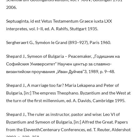
2006.
Septuaginta, id est Vetus Testamentum Graece iuxta LXX
interpretes, vol. I–II, ed. A. Rahlfs, Stuttgart 1935.
Sergheraert G., Syméon le Grand (893–927), Paris 1960.
Shepard J., Symeon of Bulgaria – Peacemaker, „Годишник на
Софийския Университет” Научен център за славяно-
византийски проучвания „Иван Дуйчев”3, 1989, p. 9–48.
Shepard J., A marriage too far? Maria Lekapena and Peter of
Bulgaria, [in:] The empress Theophano. Byzantium and the West at
the turn of the first millennium, ed. A. Davids, Cambridge 1995.
Shepard J., The ruler as instructor, pastor and wise: Leo VI of
Byzantium and Symeon of Bulgaria, [in:] Alfred the Great. Papers
from the EleventhCentenary Conferences, ed. T. Reuter, Aldershot