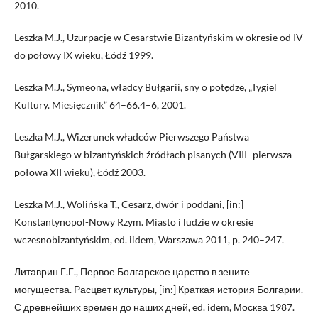
2010.
Leszka M.J., Uzurpacje w Cesarstwie Bizantyńskim w okresie od IV
do połowy IX wieku, Łódź 1999.
Leszka M.J., Symeona, władcy Bułgarii, sny o potędze, „Tygiel
Kultury. Miesięcznik” 64–66.4–6, 2001.
Leszka M.J., Wizerunek władców Pierwszego Państwa
Bułgarskiego w bizantyńskich źródłach pisanych (VIII–pierwsza
połowa XII wieku), Łódź 2003.
Leszka M.J., Wolińska T., Cesarz, dwór i poddani, [in:]
Konstantynopol-Nowy Rzym. Miasto i ludzie w okresie
wczesnobizantyńskim, ed. iidem, Warszawa 2011, p. 240–247.
Литаврин Г.Г., Первое Болгарское царство в зените
могущества. Расцвет культуры, [in:] Краткая история Болгарии.
С древнейших времен до наших дней, ed. idem, Москва 1987.