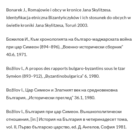
Bonarek J., Romajowie i obcy w kronice Jana Skylitzesa.
Identyfikacja etniczna Bizantyńczyków i ich stosunek do obcych w
świetle kroniki Jana Skylitzesa, Toruń 2003.
Божилов И., Към хронологията на българо-маджарската война
при цар Симеон (894–896), „Военно-исторически сборник“
40.6, 1971.
Božilov I., A propos des rapports bulgaro-byzantins sous le tzar
Syméon (893–912), „Byzantinobulgarica” 6, 1980.
Božilov I., Цар Симеон и Златният век на средновековна
България, „Исторически преглед” 36.1, 1980.
Božilov I., България при цар Симеон. Външнополитически
отношения, [in:] История на България в четиринадесет тома,
vol. II, Първо българско царство, ed. Д. Ангелов, София 1981.