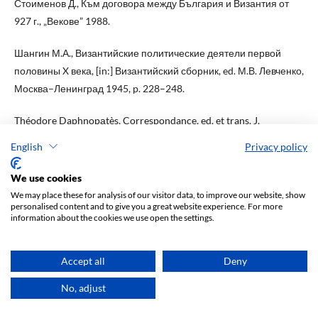
Стоименов Д., Към договора между България и Византия от
927 г., „Векове” 1988.
Шангин М.А., Византийские политические деятели первой
половины X века, [in:] Византийский сборник, ed. М.В. Левченко,
Москва–Ленинград 1945, p. 228–248.
Théodore Daphnopаtès, Correspondance, ed. et trans. J.
Darrouzès et L.G. Westernik, Paris 1978.
English
Privacy policy
Theophanes Continuatus, ed. I. Bekker, Bonnae 1838.
We use cookies
We may place these for analysis of our visitor data, to improve our website, show
Тодоров T., „Слово за мира с българите” и българо-
personalised content and to give you a great website experience. For more
information about the cookies we use open the settings.
византийските политически отношения през последните
години от управлението на цар Симеон, [in:] България,
българите и техните съседи през вековете. Изследвания и
Accept all
Deny
материали от научната конференция в памет на доц. д-р
No, adjust
Христо Коларов, 30-31 октомври 1998 г., Велико Търново, ed.
Й. Андреев, Велико Търново 2001, p. 141–150.