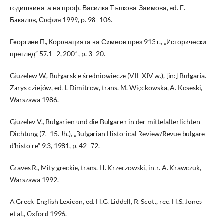
годишнината на проф. Василка Тъпкова-Заимова, ed. Г.
Бакалов, София 1999, p. 98–106.
Георгиев П., Коронацията на Симеон през 913 г., „Исторически
преглед” 57.1–2, 2001, p. 3–20.
Giuzelew W., Bułgarskie średniowiecze (VII–XIV w.), [in:] Bułgaria.
Zarys dziejów, ed. I. Dimitrow, trans. M. Więckowska, A. Koseski,
Warszawa 1986.
Gjuzelev V., Bulgarien und die Bulgaren in der mittelalterlichten
Dichtung (7.–15. Jh.), „Bulgarian Historical Review/Revue bulgare
d’histoire” 9.3, 1981, p. 42–72.
Graves R., Mity greckie, trans. H. Krzeczowski, intr. A. Krawczuk,
Warszawa 1992.
A Greek-English Lexicon, ed. H.G. Liddell, R. Scott, rec. H.S. Jones
et al., Oxford 1996.