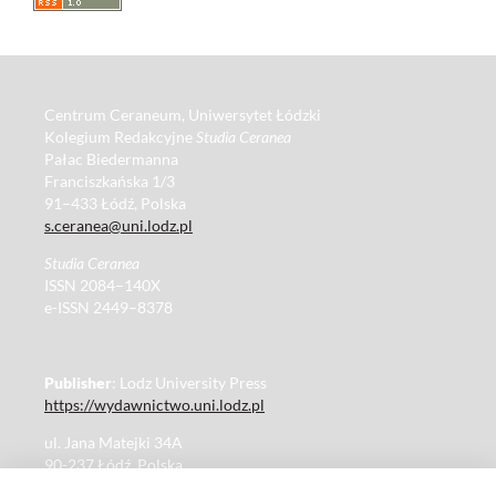
Centrum Ceraneum, Uniwersytet Łódzki
Kolegium Redakcyjne
Studia Ceranea
Pałac Biedermanna
Franciszkańska 1/3
91–433 Łódź, Polska
s.ceranea@uni.lodz.pl
Studia Ceranea
ISSN 2084–140X
e-ISSN 2449–8378
Publisher
: Lodz University Press
https://wydawnictwo.uni.lodz.pl
ul. Jana Matejki 34A
90-237 Łódź, Polska
Tel.: 42 235 01 65, fax: 42 66 55 86