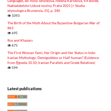
Languages, ed. Ilona Janyškova, Helena Karlikova, Vit Boček,
Nakladatelství Lidové noviny, Praha 2021 [= Studia
etymologica Brunensia, 25], p. 340
1093
The Birth of the Myth About the Byzantine-Bulgarian War of
863
695
Rus and Khazars
675
The First Woman Yamī, Her Origin and Her Status in Indo-
Iranian Mythology: Demigoddess or Half-human? (Evidence
from R̥gveda 10.10, Iranian Parallels and Greek Relatives)
594
Latest publications