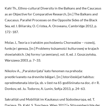
Kahl Th., Ethno-cultural Diversity in the Balkans and the Caucasus
as an Objective for Comparative Research, [in:] The Balkans and
Caucasus. Parallel Processes on the Opposite Sides of the Black
Sea, ed. I. Biliarsky, O. Cristea, A. Oroveanu, Cambridge 2012, p.
172–187.
Molas J., Teoria o irańskim pochodzeniu Chorwatów – rozwój,
funkcje i geneza, [in:] Problemy tożsamości kulturowej w krajach
słowiańskich. (Jej formy i przemiany), vol. II, ed. J. Goszczyńska,
Warszawa 2003, p. 7–33.
Nikolov A., „Paraistorijata” kato fenomen na prehoda:
preotkrivaneto na drevnite bălgari, [in:] Istoričeskijat habitus:
opredmetenata istorija, sb. v čest na 65-godišninata na doc. d-r R.
Donkov, ed. Ju. Todorov, A. Lunin, Sofija 2013, p. 24–63.
Sakralität und Mobilität im Kaukasus und Südosteuropa, ed. T.
Darieva, Th. Kahl, S. Toncheva, Wien 2017 [= Sitzungsberichte der