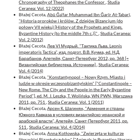
Chronography of Theophanes the Confessor
,
Studia
Ceranea: Vol. 12 (2022)
Błażej Cecota,
Abū Ğa‘far Muhammad Ibn Ğarīr At-Tabarī,
"Historia proroków i królów. Z dziejów Bizancjum (do
połowy VII wieku) [History of the Prophets and Kings.
Byzantine History (to the middle 7th c.)]."
,
Studia Ceranea:
Vol. 2 (2012)
Błażej Cecota,
Лев VI Мудрый. "Тактика Льва. Leonis
imperatoris Tactica", изд. подгот. В.В. Кучма, ed. Н.Д.
Барабанов, Алетейя, Санкт-Петербург 2012, pp. 368 [=
Византийская библиотека. Источники]
,
Studia Ceranea:
Vol. 4 (2014)
Błażej Cecota,
"Konstantynopol – Nowy Rzym. Miasto i
ludzie w okresie wczesnobizantyńskim" ["Constantinople –
New Rome. The City and the People in the Early Byzantine
Period"], ed. M. J. Leszka, T. Wolińska, WN PWN, Warszawa
2011, pp. 751
,
Studia Ceranea: Vol. 1 (2011)
Błażej Cecota,
Арсен К. Шагинян, "Армения и страны
Южного Кавказа в условиях византийско-иранской и
арабской власти", Алетейя, Санкт-Петербург 2011, pp.
511
,
Studia Ceranea: Vol. 4 (2014)
Błażej Cecota,
Anna Kotłowska, "Zwierzęta w kulturze
literackiej Bizantyńczyków" ["Animals in Byzantine literary