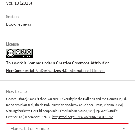
Vol. 13 (2023)
Section
Book reviews
License
This work is licensed under a
Creative Commons Attribution-
NonCommercial-NoDerivatives 4.0 International License
.
How to Cite
Cecota, Błażej. 2023. “Ethno-Cultural Diversity in the Balkans and the Caucasus, Ed.
Ioana Aminian Jazi, Thede Kahl, Austrian Academy of Science Press, Vienna 2023 [=
Sitzungsberichte Der Philosophisch-Historischen Klasse, 927], Pp. 394”.
Studia
Ceranea
13 (December): 794-98.
https://doi.org/10.18778/2084-140X.13.12
.
More Citation Formats