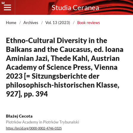
Studia Ceranea
Home
/
Archives
/
Vol. 13 (2023)
/
Book reviews
Ethno-Cultural Diversity in the
Balkans and the Caucasus, ed. Ioana
Aminian Jazi, Thede Kahl, Austrian
Academy of Science Press, Vienna
2023 [= Sitzungsberichte der
philosophisch-historischen Klasse,
927], pp. 394
Błażej Cecota
Piotrków Academy in Piotrków Trybunalski
https://orcid.org/0000-0002-4746-0325