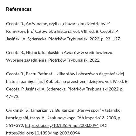
References
Cecota B., Anży-name, czyli o „chazarskim dziedzictwie”
Kumyków, [in:] Człowiek a historia, vol. VIII, ed. B. Cecota, P.
Jasiński, A. Sęderecka, Piotrków Trybunalski 2022, p. 93–127.
Cecota B., Historia kaukaskich Awarów w średniowieczu.
Wybrane zagadnienia, Piotrków Trybunalski 2022.
Cecota B., Partu Patimat – kilka słów i obrazów o dagestańskiej
historii pamięci, [in:] Kobieta na przestrzeni dziejów, vol. IV, ed. B.
Cecota, P. Jasiński, A. Sęderecka, Piotrków Trybunalski 2022, p.
47–73.
Cviklinski S., Tamarizm vs. Bulgarizm: „Pervyj spor” v tatarskoj
istoriografii, trans. A. Kaplunovskogo, “Ab Imperio” 3, 2003, p.
361–392,
https://doi.org/10.1353/imp.2003.0094
DOI:
https://doi.org/10.1353/imp.2003.0094