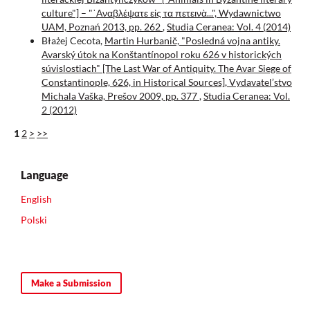
culture"] – "᾽Αναβλέψατε εἰς τα πετεινὰ...", Wydawnictwo
UAM, Poznań 2013, pp. 262
,
Studia Ceranea: Vol. 4 (2014)
Błażej Cecota,
Martin Hurbanič, "Posledná vojna antiky.
Avarský útok na Konštantínopol roku 626 v historických
súvislostiach" [The Last War of Antiquity. The Avar Siege of
Constantinople, 626, in Historical Sources], Vydavatel’stvo
Michala Vaška, Prešov 2009, pp. 377
,
Studia Ceranea: Vol.
2 (2012)
1
2
>
>>
Language
English
Polski
Make a Submission