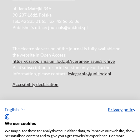
ul. Jana Matejki 34A
90-237 Łódź, Polska
Tel.: 42 235 01 65, fax: 42 66 55 86
Publisher's office: journals@uni.lodz.pl
The electronic version of the journal is fully available on
the website in Open Access:
https://czasopisma.uni.lodz.pl/sceranea/issue/archive
Paid subscription for print version only. For further
information, please contact:
ksiegarnia@uni.lodz.pl
Accesibility declaration
English
Privacy policy
We use cookies
We may place these for analysis of our visitor data, to improve our website, show
personalised content and to give you a great website experience. For more