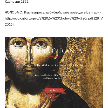
Карловци 1935.
ЧОЛОВА С., Към въпроса за библейските преводи в България,
http://ebox.nbu.bg/pro/2%20Zv.%20Cholova%20+%20r.pdf
[28 IV
2016].