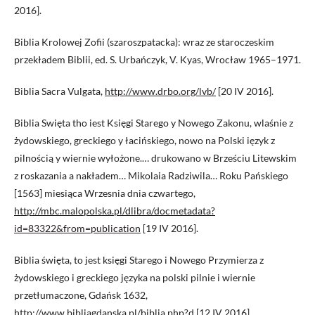
2016].
Biblia Krolowej Zofii (szaroszpatacka): wraz ze staroczeskim
przekładem Biblii, ed. S. Urbańczyk, V. Kyas, Wrocław 1965–1971.
Biblia Sacra Vulgata,
http://www.drbo.org/lvb/
[20 IV 2016].
Biblia Swięta tho iest Księgi Starego y Nowego Zakonu, wlaśnie z
żydowskiego, greckiego y łacińskiego, nowo na Polski ięzyk z
pilnością y wiernie wyłożone.… drukowano w Brześciu Litewskim
z roskazania a nakładem… Mikolaia Radziwila… Roku Pańskiego
[1563] miesiąca Wrzesnia dnia czwartego,
http://mbc.malopolska.pl/dlibra/docmetadata?
id=83322&from=publication
[19 IV 2016].
Biblia święta, to jest księgi Starego i Nowego Przymierza z
żydowskiego i greckiego języka na polski pilnie i wiernie
przetłumaczone, Gdańsk 1632,
http://www.bibliagdanska.pl/biblia.php?d
[12 IV 2016].