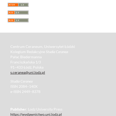
Centrum Ceraneum, Uniwersytet Łódzki
Kolegium Redakcyjne
Studia Ceranea
Pałac Biedermanna
Franciszkańska 1/3
91–433 Łódź, Polska
s.ceranea@uni.lodz.pl
Studia Ceranea
ISSN 2084–140X
e-ISSN 2449–8378
Publisher
: Lodz University Press
https://wydawnictwo.uni.lodz.pl