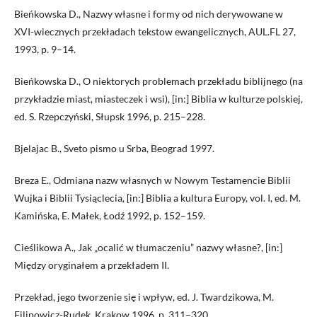
Bieńkowska D., Nazwy własne i formy od nich derywowane w
XVI-wiecznych przekładach tekstow ewangelicznych, AUL.FL 27,
1993, p. 9–14.
Bieńkowska D., O niektorych problemach przekładu biblijnego (na
przykładzie miast, miasteczek i wsi), [in:] Biblia w kulturze polskiej,
ed. S. Rzepczyński, Słupsk 1996, p. 215–228.
Bjelajac B., Sveto pismo u Srba, Beograd 1997.
Breza E., Odmiana nazw własnych w Nowym Testamencie Biblii
Wujka i Biblii Tysiąclecia, [in:] Biblia a kultura Europy, vol. I, ed. M.
Kamińska, E. Małek, Łodź 1992, p. 152–159.
Cieślikowa A., Jak „ocalić w tłumaczeniu” nazwy własne?, [in:]
Między oryginałem a przekładem II.
Przekład, jego tworzenie się i wpływ, ed. J. Twardzikowa, M.
Filipowicz-Rudek, Krakow 1996, p. 311–320.