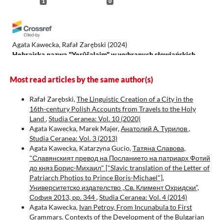
1
0
Agata Kawecka, Rafał Zarębski
(2024)
Hebrajska nazwa "Yerûšalaim" w wybranych słowiańskich
przekładach Ewangelii.
The Biblical Annals, 14(2), 311.
10.31743/ba.16329
Most read articles by the same author(s)
Rafał Zarębski,
The Linguistic Creation of a City in the
16th-century Polish Accounts from Travels to the Holy
Land
,
Studia Ceranea: Vol. 10 (2020)
Agata Kawecka, Marek Majer,
Анатолий А. Турилов
,
Studia Ceranea: Vol. 3 (2013)
Agata Kawecka, Katarzyna Gucio,
Татяна Славова,
"Славянският превод на Посланието на патриарх Фотий
до княз Борис-Михаил" ["Slavic translation of the Letter of
Patriarch Photios to Prince Boris-Michael"],
Университетско издателство „Св. Климент Охридски“,
София 2013, pp. 344
,
Studia Ceranea: Vol. 4 (2014)
Agata Kawecka,
Ivan Petrov, From Incunabula to First
Grammars. Contexts of the Development of the Bulgarian