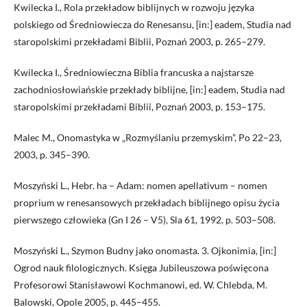
Kwilecka I., Rola przekładow biblijnych w rozwoju języka
polskiego od Średniowiecza do Renesansu, [in:] eadem, Studia nad
staropolskimi przekładami Biblii, Poznań 2003, p. 265–279.
Kwilecka I., Średniowieczna Biblia francuska a najstarsze
zachodniosłowiańskie przekłady biblijne, [in:] eadem, Studia nad
staropolskimi przekładami Biblii, Poznań 2003, p. 153–175.
Malec M., Onomastyka w „Rozmyślaniu przemyskim”, Po 22–23,
2003, p. 345–390.
Moszyński L., Hebr. ha – Adam: nomen apellativum – nomen
proprium w renesansowych przekładach biblijnego opisu życia
pierwszego człowieka (Gn I 26 – V5), Sla 61, 1992, p. 503–508.
Moszyński L., Szymon Budny jako onomasta. 3. Ojkonimia, [in:]
Ogrod nauk filologicznych. Księga Jubileuszowa poświęcona
Profesorowi Stanisławowi Kochmanowi, ed. W. Chlebda, M.
Balowski, Opole 2005, p. 445–455.