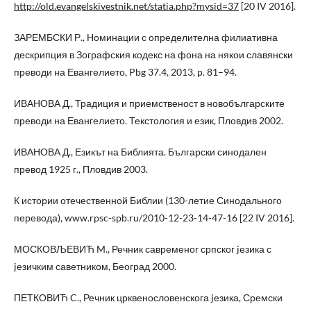
http://old.evangelskivestnik.net/statia.php?mysid=37
[20 IV 2016].
ЗАРЕМБСКИ Р., Номинации с определителна филиативна
дескрипция в Зографския кодекс на фона на някои славянски
преводи на Евангелието, Pbg 37.4, 2013, p. 81–94.
ИВАНОВА Д., Традиция и приемственост в новобългарските
преводи на Евангелието. Текстология и език, Пловдив 2002.
ИВАНОВА Д., Езикът на Библията. Български синодален
превод 1925 г., Пловдив 2003.
К истории отечественной Библии (130-летие Синодального
перевода), www.rpsc-spb.ru/2010-12-23-14-47-16 [22 IV 2016].
МОСКОВЉЕВИЋ M., Речник савременог српског jезика с
jезичким саветником, Београд 2000.
ПЕТКОВИЋ C., Речник црквенословенскога jезика, Сремски