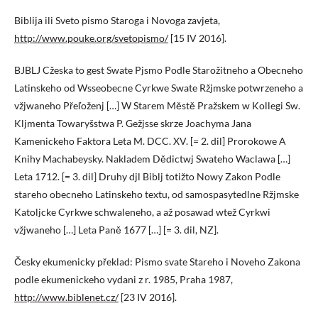
Biblija ili Sveto pismo Staroga i Novoga zavjeta,
http://www.pouke.org/svetopismo/
[15 IV 2016].
BJBLJ Cžeska to gest Swate Pjsmo Podle Starožitneho a Obecneho
Latinskeho od Wsseobecne Cyrkwe Swate Ržjmske potwrzeneho a
vžjwaneho Přeľoženj […] W Starem Městě Pražskem w Kollegi Sw.
Kljmenta Towaryšstwa P. Gežjsse skrze Joachyma Jana
Kamenickeho Faktora Leta M. DCC. XV. [= 2. dil] Prorokowe A
Knihy Machabeysky. Nakladem Dědictwj Swateho Waclawa […]
Leta 1712. [= 3. dil] Druhy djl Biblj totižto Nowy Zakon Podle
stareho obecneho Latinskeho textu, od samospasytedlne Ržjmske
Katoljcke Cyrkwe schwaleneho, a až posawad wtež Cyrkwi
vžjwaneho […] Leta Paně 1677 […] [= 3. dil, NZ].
Česky ekumenicky překlad: Pismo svate Stareho i Noveho Zakona
podle ekumenickeho vydani z r. 1985, Praha 1987,
http://www.biblenet.cz/
[23 IV 2016].