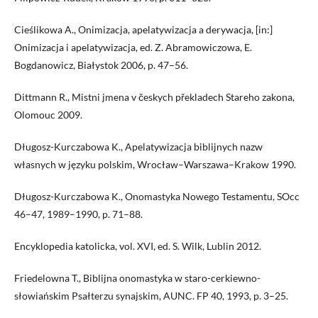
Cieślikowa A., Onimizacja, apelatywizacja a derywacja, [in:]
Onimizacja i apelatywizacja, ed. Z. Abramowiczowa, E.
Bogdanowicz, Białystok 2006, p. 47–56.
Dittmann R., Mistni jmena v českych překladech Stareho zakona,
Olomouc 2009.
Długosz-Kurczabowa K., Apelatywizacja biblijnych nazw
własnych w języku polskim, Wrocław–Warszawa–Krakow 1990.
Długosz-Kurczabowa K., Onomastyka Nowego Testamentu, SOcc
46–47, 1989–1990, p. 71–88.
Encyklopedia katolicka, vol. XVI, ed. S. Wilk, Lublin 2012.
Friedelowna T., Biblijna onomastyka w staro-cerkiewno-
słowiańskim Psałterzu synajskim, AUNC. FP 40, 1993, p. 3–25.