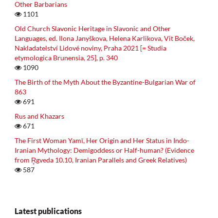
Other Barbarians
1101
Old Church Slavonic Heritage in Slavonic and Other
Languages, ed. Ilona Janyškova, Helena Karlikova, Vit Boček,
Nakladatelství Lidové noviny, Praha 2021 [= Studia
etymologica Brunensia, 25], p. 340
1090
The Birth of the Myth About the Byzantine-Bulgarian War of
863
691
Rus and Khazars
671
The First Woman Yamī, Her Origin and Her Status in Indo-
Iranian Mythology: Demigoddess or Half-human? (Evidence
from R̥gveda 10.10, Iranian Parallels and Greek Relatives)
587
Latest publications