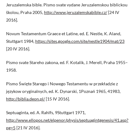
Jeruzalemska bible. Pismo svate vydane Jeruzalemskou biblickou
školou, Praha 2005,
http://www.jeruzalemskabible.cz/
[24 IV
2016].
Novum Testamentum Graece et Latine, ed. E. Nestle, K. Aland,
Stuttgart 1984,
https://sites.google.com/site/nestle1904/mat/23
[20 IV 2016].
Pismo svate Stareho zakona, ed. F. Kotalik, J. Merell, Praha 1955–
1958.
Pismo Święte Starego i Nowego Testamentu w przekładzie z
językow oryginalnych, ed. K. Dynarski, 1Poznań 1965, 41983,
http://biblia.deon.pl/
[15 IV 2016].
Septuaginta, ed. A. Rahlfs, 9Stuttgart 1971,
http://www.ellopos.net/elpenor/physis/septuagintgenesis/41.asp?
pg=5
[21 IV 2016].