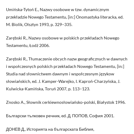
Umińska-Tytoń E., Nazwy osobowe w tzw. dynamicznym
przekładzie Nowego Testamentu, [in:] Onomastyka literacka, ed.
M. Biolik, Olsztyn 1993, p. 329–335.
Zarębski R., Nazwy osobowe w polskich przekładach Nowego
Testamentu, Łodź 2006.
Zarębski R., Tłumaczenie obcych nazw geograficznych w dawnych
i wspołczesnych polskich przekładach Nowego Testamentu, [in:]
Studia nad słownictwem dawnym i wspołczesnym językow
słowiańskich, ed. J. Kamper-Warejko, I. Kaproń-Charzyńska, J.
Kulwicka-Kamińska, Toruń 2007, p. 113–123.
Znosko A., Słownik cerkiewnosłowiańsko-polski, Białystok 1996.
Български тълковен речник, ed. Д. ПОПОВ, София 2001.
ДОНЕВ Д., Историята на българската Библия,