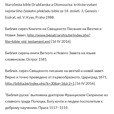
Staročeska bible Dražďanska a Olomoucka: kriticke vydani
nejstaršiho českeho překladu bible ze 14. stoleti. 3, Genesis –
Esdraš, ed. V. Kyas, Praha 1988.
Библия сиреч Книгите на Свещеното Писание на Вехтия и
Новия Завет,
http://www.bgpatriarshia.bg/index.php?
file=bible_old_testament.xml
[16 IV 2016].
Библия сиречь книги Ветхого и Нового Завета на языке
словенском, Острог 1581.
Библия, сиреч Священото писание на вехтий и новий завет.
Вярно и точно преведено от първообразното, Цариград 1871,
http://biblia.bg/index.php?k=30&g=1&tr2=1
[16 IV 2016].
“Библия руска” выложена доктором Франциском Скориною из
славного града Полоцка, Богу кочти и людем посполитым к
доброму научению, Прага 1517–1519.