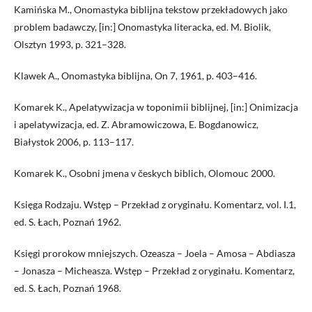
Kamińska M., Onomastyka biblijna tekstow przekładowych jako
problem badawczy, [in:] Onomastyka literacka, ed. M. Biolik,
Olsztyn 1993, p. 321–328.
Klawek A., Onomastyka biblijna, On 7, 1961, p. 403–416.
Komarek K., Apelatywizacja w toponimii biblijnej, [in:] Onimizacja
i apelatywizacja, ed. Z. Abramowiczowa, E. Bogdanowicz,
Białystok 2006, p. 113–117.
Komarek K., Osobni jmena v českych biblich, Olomouc 2000.
Księga Rodzaju. Wstęp – Przekład z oryginału. Komentarz, vol. I.1,
ed. S. Łach, Poznań 1962.
Księgi prorokow mniejszych. Ozeasza – Joela – Amosa – Abdiasza
– Jonasza – Micheasza. Wstęp – Przekład z oryginału. Komentarz,
ed. S. Łach, Poznań 1968.