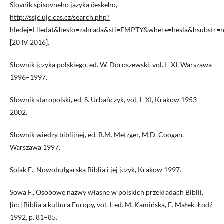
Slovnik spisovneho jazyka českeho,
http://ssjc.ujc.cas.cz/search.php?
hledej=Hledat&heslo=zahrada&sti=EMPTY&where=hesla&hsubstr=
[20 IV 2016].
Słownik języka polskiego, ed. W. Doroszewski, vol. I–XI, Warszawa
1996–1997.
Słownik staropolski, ed. S. Urbańczyk, vol. I–XI, Krakow 1953–
2002.
Słownik wiedzy biblijnej, ed. B.M. Metzger, M.D. Coogan,
Warszawa 1997.
Solak E., Nowobułgarska Biblia i jej język, Krakow 1997.
Sowa F., Osobowe nazwy własne w polskich przekładach Biblii,
[in:] Biblia a kultura Europy, vol. I, ed. M. Kamińska, E. Małek, Łodź
1992, p. 81–85.