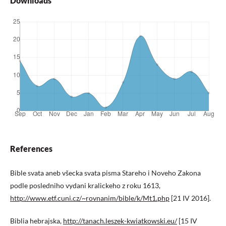
Downloads
References
Bible svata aneb všecka svata pisma Stareho i Noveho Zakona
podle posledniho vydani kralickeho z roku 1613,
http://www.etf.cuni.cz/~rovnanim/bible/k/Mt1.php
[21 IV 2016].
Biblia hebrajska,
http://tanach.leszek-kwiatkowski.eu/
[15 IV