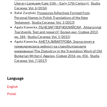
Literary Language (Late 15th – Early 17th Century)
,
Studia
Ceranea: Vol. 6 (2016)
Rafał Zarębski,
Possessive Adjectives Formed from
Personal Names in Polish Translations of the New
Testament
,
Studia Ceranea: Vol. 3 (2013)
Agata Kawecka,
ЛЪЧЕЗАР ПЕРЧЕКЛИЙСКИ, „Ahtarovyiat
Tsarstvenik. Text and research”, Болид-инс, София 2013,
pp. 184
,
Studia Ceranea: Vol. 5 (2015)
Agata Kawecka,
AНЕТА ДИМИТРОВА, Златоструят в
преводаческата дейност на старобългарските
книжовници [The Zlatostruy in the Translation Work of Old
Bulgarian Writers], Авалон, София 2016, pp. 456
,
Studia
Ceranea: Vol. 7 (2017)
Language
English
Polski