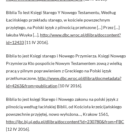
Biblia To Iest Księgi Starego Y Nowego Testamentu, Według
Łacińskiego przekładu starego, w kościele powszechnym
przyiętego, na Polski ięzyk z pilnością przełozone […] Przez […]
Iakuba Wuyka […],
http://www.dbc.wroc.pl/dlibra/doccontent?
id=12433
[11 IV 2016].
Biblia to jest Księgi starego i Nowego Przymierza. Księgi Nowego
Przymierza Kto pospolicie Nowym Testamentem zową z wielką
pracą y pilnym poprawieniem z Greckiego na Polski ięzyk
przetłumaczone,
http://www.dbc.wroc.pl/dlibra/docmetadata?
id=4263&from=publication
[10 IV 2016].
Biblia to jest księgi Starego i Nowego zakonu na polski język z
pilnością według łacińskiej Biblii, od Kościoła krześcijańskiego
powszechnie przyjętej, nowo wyłożona…, Krakow 1561,
http://jbc.bj.uj.edu.pl/dlibra/doccontent?id=230780&from=FBC
[12 IV 2016].