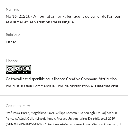
Numéro
No 16 (2021): « Amour et aimer » : les façons de parler de l’amour
et d’aimer et les variations de la langue
Rubrique
Other
Licence
Ce travail est disponible sous licence
Creative Commons Attribution -
Pas d'Utilisation Commerciale - Pas de Modification 4.0 International
.
Comment citer
Szeflińska-Baran, Magdalena. 2021. « Alicja Kacprzak, La néologie De l’adjectif En
français Actuel, Coll. « Linguistique », Presses Universitaires De Łódź, Łódź, 2019
(ISBN 978-83-8142-612-1) ».
Acta Universitatis Lodziensis. Folia Litteraria Romanica
, nᵒ