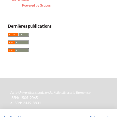
6th percentile
Powered by Scopus
Dernières publications
Acta Universitatis Lodziensis. Folia Litteraria Romanica
ISSN: 1505-9065
e-ISSN: 2449-8831
Wydawca
: Wydawnictwo Uniwersytetu Łódzkiego (
www
)
ul. Jana Matejki 34a, 90-237 Łódź