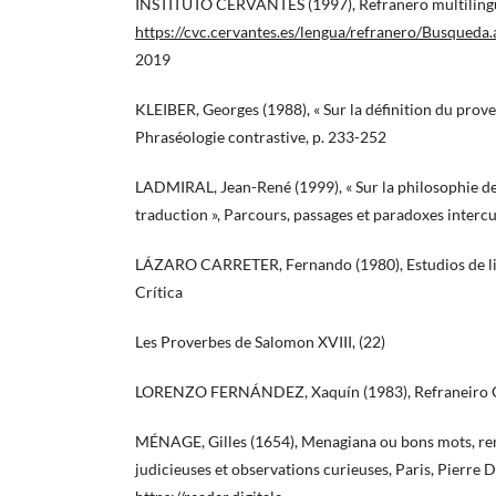
INSTITUTO CERVANTES (1997), Refranero multiling
https://cvc.cervantes.es/lengua/refranero/Busqueda.
2019
KLEIBER, Georges (1988), « Sur la définition du prove
Phraséologie contrastive, p. 233-252
LADMIRAL, Jean-René (1999), « Sur la philosophie de
traduction », Parcours, passages et paradoxes intercu
LÁZARO CARRETER, Fernando (1980), Estudios de lin
Crítica
Les Proverbes de Salomon XVIII, (22)
LORENZO FERNÁNDEZ, Xaquín (1983), Refraneiro Ga
MÉNAGE, Gilles (1654), Menagiana ou bons mots, ren
judicieuses et observations curieuses, Paris, Pierre D