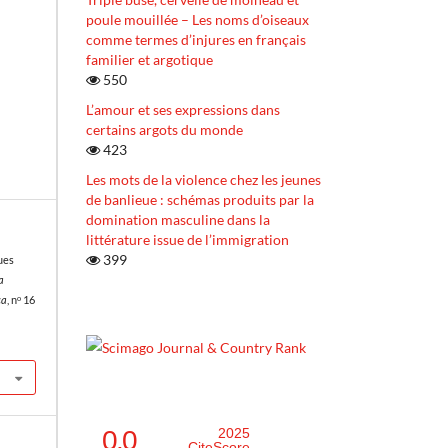
poule mouillée – Les noms d’oiseaux
comme termes d’injures en français
familier et argotique
550
L’amour et ses expressions dans
certains argots du monde
423
Les mots de la violence chez les jeunes
de banlieue : schémas produits par la
domination masculine dans la
littérature issue de l’immigration
399
ues
a
ca
, nᵒ 16
0.0
2025
CiteScore