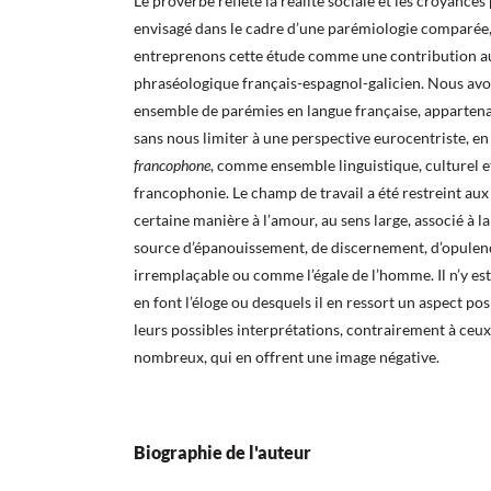
Le proverbe reflète la réalité sociale et les croyances 
envisagé dans le cadre d’une parémiologie comparée,
entreprenons cette étude comme une contribution au
phraséologique français-espagnol-galicien. Nous avo
ensemble de parémies en langue française, appartena
sans nous limiter à une perspective eurocentriste, e
francophone
, comme ensemble linguistique, culturel e
francophonie. Le champ de travail a été restreint aux
certaine manière à l’amour, au sens large, associé à 
source d’épanouissement, de discernement, d’opulenc
irremplaçable ou comme l’égale de l’homme. Il n’y es
en font l’éloge ou desquels il en ressort un aspect pos
leurs possibles interprétations, contrairement à ceux,
nombreux, qui en offrent une image négative.
Biographie de l'auteur