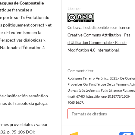
Jacques de Compostelle
Licence
stique française à
e porte sur l’« Évolution du
s politiquement correct » et
Ce travail est disponible sous licence
che « El eufemismo en la
Creative Commons Attribution - Pas
erspectivas dialógicas ».
d'Utilisation Commerciale - Pas de
é Nationale d’Éducation à
Modification 4.0 International
.
Comment citer
Rodriguez Ferreiro, Verónica. 2021. « De Quelq
Proverbes Qui Font l’éloge De La Femme ».
Act
Universitatis Lodziensis. Folia Litteraria Romani
 clasificación semántico-
(mai): 67-83.
https://doi.org/10.18778/1505-
nos de fraseoloxía galega,
9065.16.07
.
Formats de citations
mes proverbiales : valeur
 102, p. 95-106 DOI: