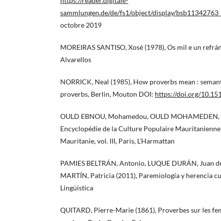
https://reader.digitale-
sammlungen.de/de/fs1/object/display/bsb11342763
octobre 2019
MOREIRAS SANTISO, Xosé (1978), Os mil e un refráns
Alvarellos
NORRICK, Neal (1985), How proverbs mean : semanti
proverbs, Berlin, Mouton DOI:
https://doi.org/10.
OULD EBNOU, Mohamedou, OULD MOHAMEDEN, Mo
Encyclopédie de la Culture Populaire Mauritanienne
Mauritanie, vol. III, Paris, L’Harmattan
PAMIES BELTRÁN, Antonio, LUQUE DURÁN, Juan 
MARTÍN, Patricia (2011), Paremiología y herencia cu
Lingüística
QUITARD, Pierre-Marie (1861), Proverbes sur les femm