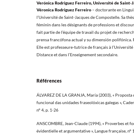
Verónica Rodriguez Ferreiro, Université de Saint-
Véronica Rodriguez Ferreiro
– doctorante en Lingui
l’Université de Saint-Jacques de Compostelle. Sa thès
féminin dans les désignants de professions et discour
fait partie de l’équipe de travail du projet de recher
prensa francófona actual y su dimensión polifónica. P
Elle est professeure-tutrice de français à l’Universit
Distance et dans l’Enseignement secondaire.
Références
ÁLVAREZ DE LA GRANJA, María (2003), « Proposta de
funcional das unidades fraseolóxicas galegas », Cader
n° 4, p. 1-26
ANSCOMBRE, Jean-Claude (1994), « Proverbes et for
évidentielle et argumentative », Langue française, n°