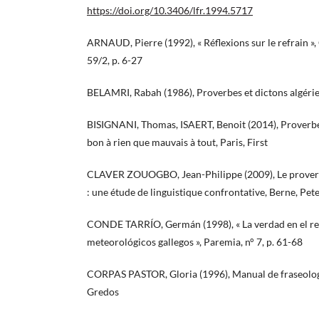
https://doi.org/10.3406/lfr.1994.5717
ARNAUD, Pierre (1992), « Réflexions sur le refrain »,
59/2, p. 6-27
BELAMRI, Rabah (1986), Proverbes et dictons algérie
BISIGNANI, Thomas, ISAERT, Benoit (2014), Proverbes
bon à rien que mauvais à tout, Paris, First
CLAVER ZOUOGBO, Jean-Philippe (2009), Le proverbe
: une étude de linguistique confrontative, Berne, Pet
CONDE TARRÍO, Germán (1998), « La verdad en el ref
meteorológicos gallegos », Paremia, n° 7, p. 61-68
CORPAS PASTOR, Gloria (1996), Manual de fraseolog
Gredos