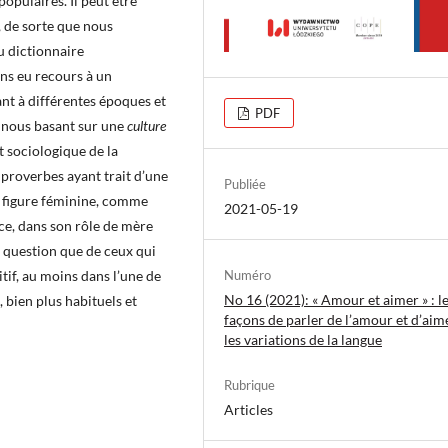
populaires. Il peut être
 de sorte que nous
 dictionnaire
ns eu recours à un
nt à différentes époques et
PDF
n nous basant sur une
culture
t sociologique de la
 proverbes ayant trait d’une
Publiée
la figure féminine, comme
2021-05-19
e, dans son rôle de mère
t question que de ceux qui
itif, au moins dans l’une de
Numéro
No 16 (2021): « Amour et aimer » : l
 bien plus habituels et
façons de parler de l’amour et d’aim
les variations de la langue
Rubrique
Articles