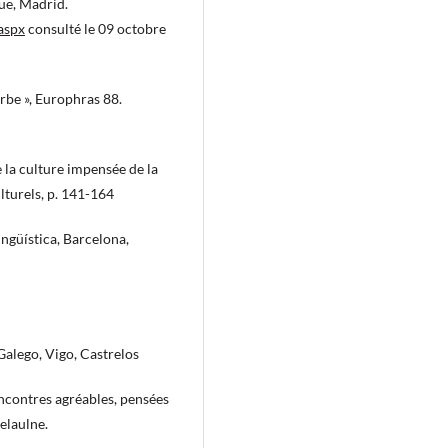
üe, Madrid.
aspx
consulté le 09 octobre
rbe », Europhras 88.
 la culture impensée de la
lturels, p. 141-164
güística, Barcelona,
lego, Vigo, Castrelos
contres agréables, pensées
elaulne.