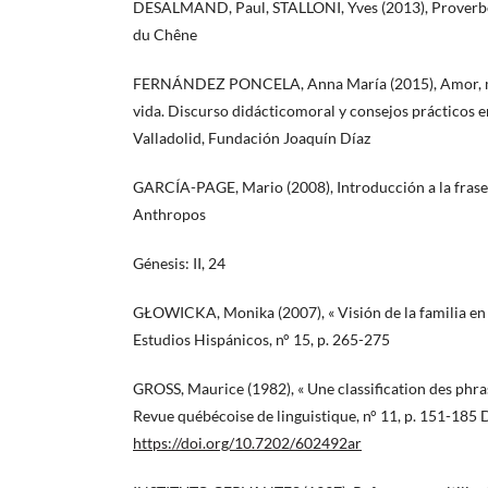
DESALMAND, Paul, STALLONI, Yves (2013), Proverbes 
du Chêne
FERNÁNDEZ PONCELA, Anna María (2015), Amor, ma
vida. Discurso didácticomoral y consejos prácticos e
Valladolid, Fundación Joaquín Díaz
GARCÍA-PAGE, Mario (2008), Introducción a la frase
Anthropos
Génesis: II, 24
GŁOWICKA, Monika (2007), « Visión de la familia en l
Estudios Hispánicos, n° 15, p. 265-275
GROSS, Maurice (1982), « Une classification des phrase
Revue québécoise de linguistique, n° 11, p. 151-185 
https://doi.org/10.7202/602492ar