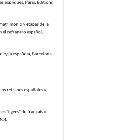
expliqués, Paris, Éditions
trimonio y etapas de la
n el refranero español,
ología española, Barcelona,
os refranes españoles »,
s “figées” du français »,
DOI: