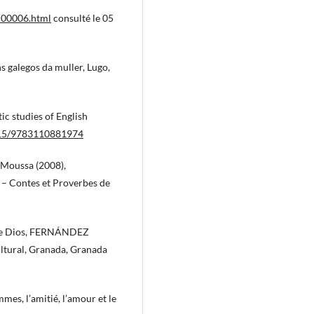
_00006.html
consulté le 05
 galegos da muller, Lugo,
c studies of English
1515/9783110881974
ussa (2008),
 – Contes et Proverbes de
de Dios, FERNÁNDEZ
ltural, Granada, Granada
es, l’amitié, l’amour et le