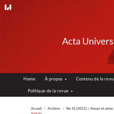
Acta Universi
Home
À propos
Contenu de la rev
Politique de la revue
Accueil
/
Archives
/
No 16 (2021): « Amour et aimer » 
Articles