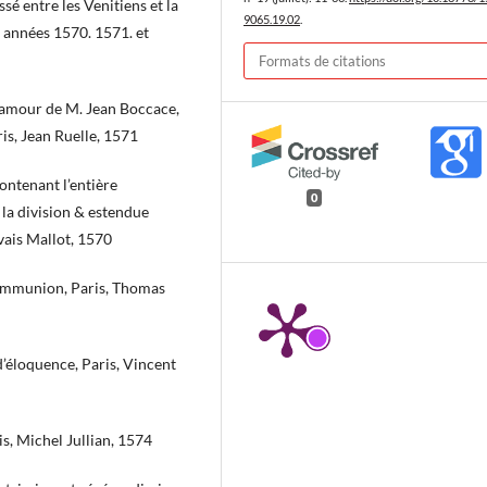
assé entre les Venitiens et la
9065.19.02
.
és années 1570. 1571. et
Formats de citations
’amour de M. Jean Boccace,
s, Jean Ruelle, 1571
ontenant l’entière
0
, la division & estendue
vais Mallot, 1570
communion, Paris, Thomas
d’éloquence, Paris, Vincent
is, Michel Jullian, 1574