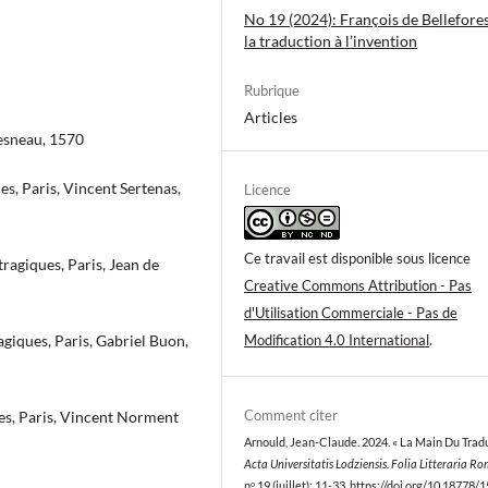
No 19 (2024): François de Bellefores
la traduction à l’invention
Rubrique
Articles
hesneau, 1570
s, Paris, Vincent Sertenas,
Licence
Ce travail est disponible sous licence
ragiques, Paris, Jean de
Creative Commons Attribution - Pas
d'Utilisation Commerciale - Pas de
agiques, Paris, Gabriel Buon,
Modification 4.0 International
.
Comment citer
es, Paris, Vincent Norment
Arnould, Jean-Claude. 2024. « La Main Du Tradu
Acta Universitatis Lodziensis. Folia Litteraria R
nᵒ 19 (juillet): 11-33.
https://doi.org/10.18778/