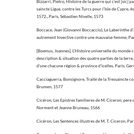
Bizzarri, Pietro, Histoire de la guerre qui c’est [sic] p
saincte Ligue, contre les Turcs pour l’Isle de Cypre, 
1572., Paris, Sébastien Nivelle, 1573
Boccace, Jean (Giovanni Boccaccio), Le Laberinthe d
autrement Invective contre une mauvaise femme, Pari
[Boemus, Joannes], L’Histoire universelle du monde c
description & situation des quatre parties de la terre
d’une chacune région & province d’icelles, Paris, Ger
Cacciaguerra, Bonsignore, Traité de la Tressaincte 
Brumen, 1577
Cicéron, Les Epistres familieres de M. Ciceron, pere 
Norment et Jeanne Bruneau, 1566
Cicéron, Les Sentences illustres de M. T. Ciceron, Par