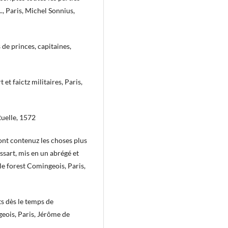
.., Paris, Michel Sonnius,
 de princes, capitaines,
t faictz militaires, Paris,
Ruelle, 1572
sont contenuz les choses plus
ssart, mis en un abrégé et
le forest Comingeois, Paris,
ts dès le temps de
eois, Paris, Jérôme de