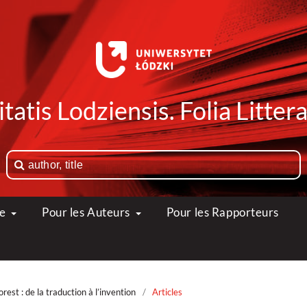
tatis Lodziensis. Folia Litte
ue
Pour les Auteurs
Pour les Rapporteurs
est : de la traduction à l’invention
/
Articles