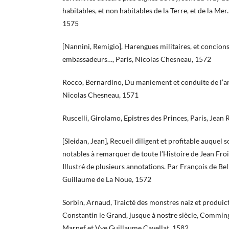
habitables, et non habitables de la Terre, et de la Mer.
1575
[Nannini, Remigio], Harengues militaires, et concions
embassadeurs…, Paris, Nicolas Chesneau, 1572
Rocco, Bernardino, Du maniement et conduite de l’art e
Nicolas Chesneau, 1571
Ruscelli, Girolamo, Epistres des Princes, Paris, Jean 
[Sleidan, Jean], Recueil diligent et profitable auquel 
notables à remarquer de toute l’Histoire de Jean Froi
Illustré de plusieurs annotations. Par François de Bel
Guillaume de La Noue, 1572
Sorbin, Arnaud, Traicté des monstres naiz et produic
Constantin le Grand, jusque à nostre siècle, Comming
Marnef et Vve Guillaume Cavellat, 1582