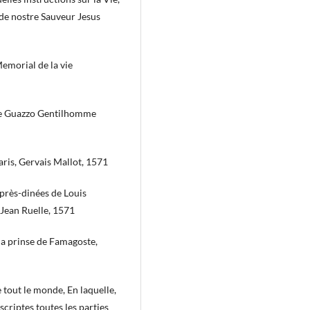
 de nostre Sauveur Jesus
emorial de la vie
nne Guazzo Gentilhomme
aris, Gervais Mallot, 1571
après-dinées de Louis
 Jean Ruelle, 1571
la prinse de Famagoste,
 tout le monde, En laquelle,
scriptes toutes les parties