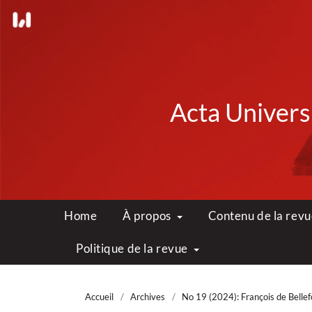
Acta Universi
Home
À propos
Contenu de la rev
Politique de la revue
Accueil
/
Archives
/
No 19 (2024): François de Bellefor