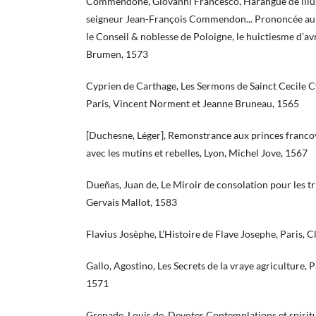
Commendone, Giovanni Francesco, Harangue de illus
seigneur Jean-François Commendon... Prononcée au
le Conseil & noblesse de Poloigne, le huictiesme d’av
Brumen, 1573
Cyprien de Carthage, Les Sermons de Sainct Cecile 
Paris, Vincent Norment et Jeanne Bruneau, 1565
[Duchesne, Léger], Remonstrance aux princes francoys
avec les mutins et rebelles, Lyon, Michel Jove, 1567
Dueñas, Juan de, Le Miroir de consolation pour les tris
Gervais Mallot, 1583
Flavius Josèphe, L’Histoire de Flave Josephe, Paris,
Gallo, Agostino, Les Secrets de la vraye agriculture, 
1571
Grenade, Louis de, Devotes Contemplations et spiritue