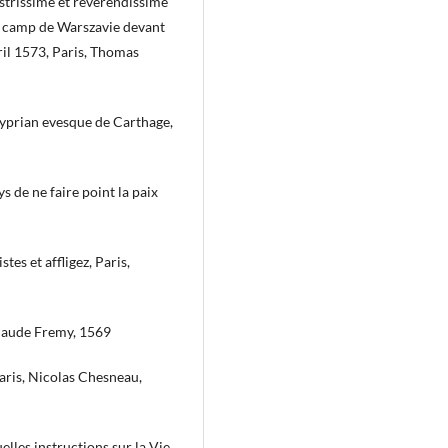
trissime et révérendissime
 camp de Warszavie devant
ril 1573, Paris, Thomas
Cyprian evesque de Carthage,
 de ne faire point la paix
tes et affligez, Paris,
 Claude Fremy, 1569
Paris, Nicolas Chesneau,
lles instructions sur la Vie,