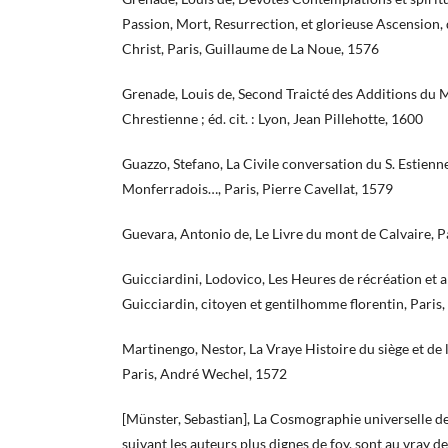
Passion, Mort, Resurrection, et glorieuse Ascension,
Christ, Paris, Guillaume de La Noue, 1576
Grenade, Louis de, Second Traicté des Additions du M
Chrestienne ; éd. cit. : Lyon, Jean Pillehotte, 1600
Guazzo, Stefano, La Civile conversation du S. Estie
Monferradois…, Paris, Pierre Cavellat, 1579
Guevara, Antonio de, Le Livre du mont de Calvaire, P
Guicciardini, Lodovico, Les Heures de récréation et 
Guicciardin, citoyen et gentilhomme florentin, Paris,
Martinengo, Nestor, La Vraye Histoire du siège et de 
Paris, André Wechel, 1572
[Münster, Sebastian], La Cosmographie universelle de
suivant les auteurs plus dignes de foy, sont au vray de