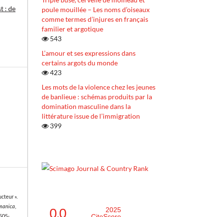
t : de
poule mouillée – Les noms d’oiseaux
comme termes d’injures en français
familier et argotique
543
L’amour et ses expressions dans
certains argots du monde
423
Les mots de la violence chez les jeunes
de banlieue : schémas produits par la
domination masculine dans la
littérature issue de l’immigration
399
cteur ».
omanica
,
0.0
2025
CiteScore
1505-