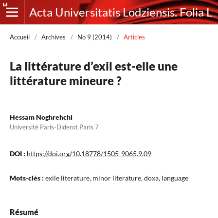
Acta Universitatis Lodziensis. Folia Litteraria Romanica
Accueil
/
Archives
/
No 9 (2014)
/
Articles
La littérature d’exil est-elle une
littérature mineure ?
Hessam Noghrehchi
Université Paris-Diderot Paris 7
DOI :
https://doi.org/10.18778/1505-9065.9.09
Mots-clés :
exile literature, minor literature, doxa, language
Résumé