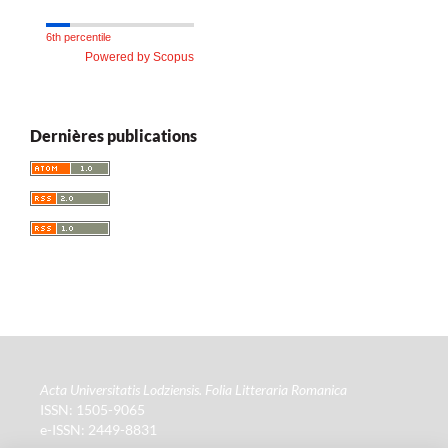
6th percentile
Powered by Scopus
Dernières publications
Acta Universitatis Lodziensis. Folia Litteraria Romanica
ISSN: 1505-9065
e-ISSN: 2449-8831