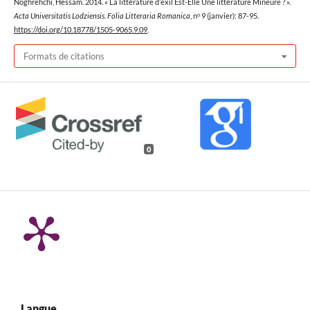
Noghrehchi, Hessam. 2014. « La littérature d’exil Est-Elle Une littérature Mineure ? ».
Acta Universitatis Lodziensis. Folia Litteraria Romanica
, nᵒ 9 (janvier): 87-95.
https://doi.org/10.18778/1505-9065.9.09
.
Formats de citations
0
Langue