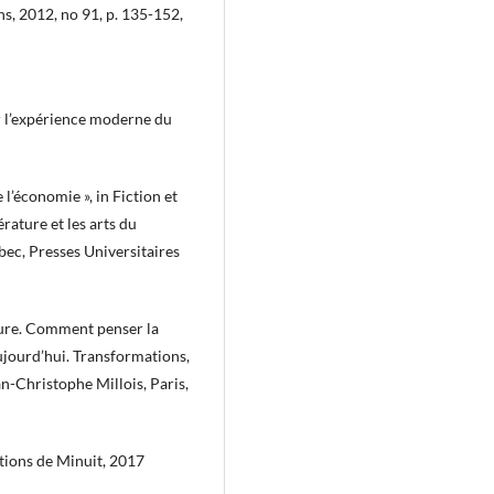
s, 2012, no 91, p. 135-152,
ur l’expérience moderne du
 l’économie », in Fiction et
rature et les arts du
ébec, Presses Universitaires
ture. Comment penser la
ujourd’hui. Transformations,
n-Christophe Millois, Paris,
itions de Minuit, 2017