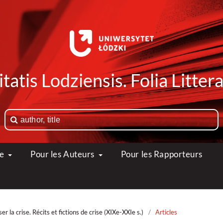
tatis Lodziensis. Folia Litte
ue
Pour les Auteurs
Pour les Rapporteurs
 la crise. Récits et fictions de crise (XIXe-XXIe s.)
/
Articles