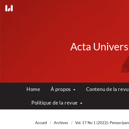
Acta Universi
Home
À propos
Contenu de la rev
Politique de la revue
Accueil
/
Archives
/
Vol. 17 No 1 (2022): Penser/panser