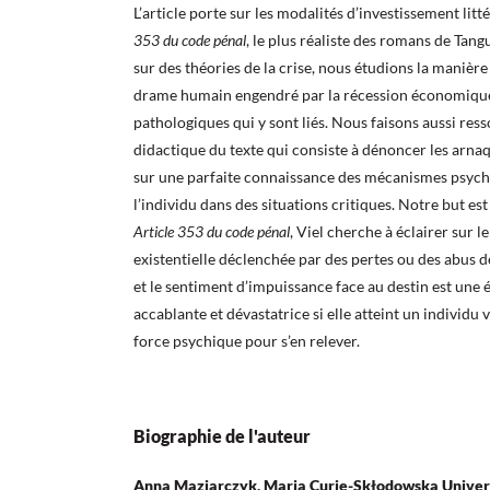
L’article porte sur les modalités d’investissement litt
353 du code pénal
, le plus réaliste des romans de Tan
sur des théories de la crise, nous étudions la manière
drame humain engendré par la récession économiqu
pathologiques qui y sont liés. Nous faisons aussi ress
didactique du texte qui consiste à dénoncer les arna
sur une parfaite connaissance des mécanismes psychi
l’individu dans des situations critiques. Notre but e
Article 353 du code pénal
, Viel cherche à éclairer sur le
existentielle déclenchée par des pertes ou des abus d
et le sentiment d’impuissance face au destin est une
accablante et dévastatrice si elle atteint un individ
force psychique pour s’en relever.
Biographie de l'auteur
Anna Maziarczyk, Maria Curie-Skłodowska Univer