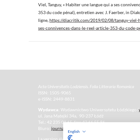
Viel, Tanguy, « Habiter une langue qui a ses connivence
353 du code pénal), entretien avec J. Faerber, in Diakr
ligne,
https://diacritik.com/2019/02/08/tanguy-viel-
ses-connivences-dans-le-reel-article-353-du-code-p
Acta Universitatis Lodziensis. Folia Litteraria Romanica
ISSN: 1505-9065
e-ISSN: 2449-8831
Wydawca
: Wydawnictwo Uniwersytetu Łódzkiego (
ul. Jana Matejki 34a, 90-237 Łódź
Tel.: 42 235 01 65, fax: 42 66 55 86
Biuro:
journals@uni.lodz.pl
English
La version électronique de la revue est intégralement 