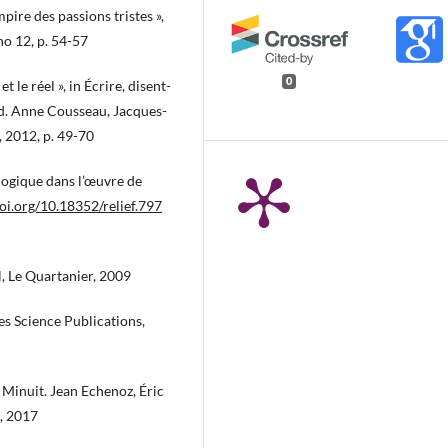
mpire des passions tristes »,
no 12, p. 54-57
0
 le réel », in Écrire, disent-
, éd. Anne Cousseau, Jacques-
 2012, p. 49-70
ologique dans l’œuvre de
doi.org/10.18352/relief.797
l, Le Quartanier, 2009
es Science Publications,
Minuit. Jean Echenoz, Éric
, 2017