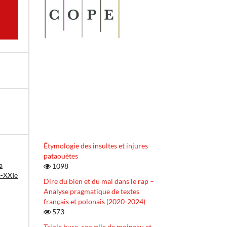
Étymologie des insultes et injures
pataouètes
a
1098
Xe-XXIe
Dire du bien et du mal dans le rap –
Analyse pragmatique de textes
français et polonais (2020-2024)
573
Triple buse, cervelle de moineau et