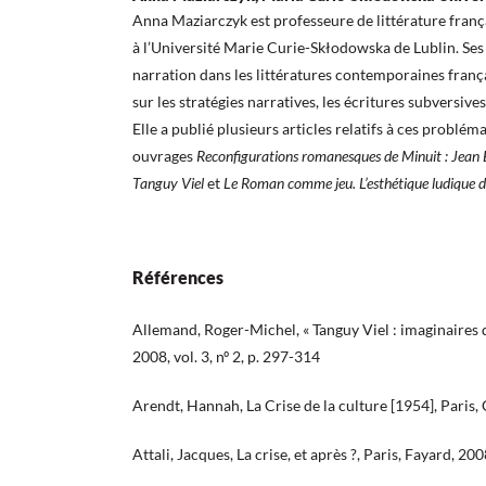
Anna Maziarczyk est professeure de littérature franç
à l’Université Marie Curie-Skłodowska de Lublin. Ses
narration dans les littératures contemporaines franç
sur les stratégies narratives, les écritures subversives
Elle a publié plusieurs articles relatifs à ces problém
ouvrages
Reconfigurations romanesques de Minuit : Jean E
Tanguy Viel
et
Le Roman comme jeu. L’esthétique ludiqu
Références
Allemand, Roger-Michel, « Tanguy Viel : imaginaires 
2008, vol. 3, nº 2, p. 297-314
Arendt, Hannah, La Crise de la culture [1954], Paris,
Attali, Jacques, La crise, et après ?, Paris, Fayard, 20