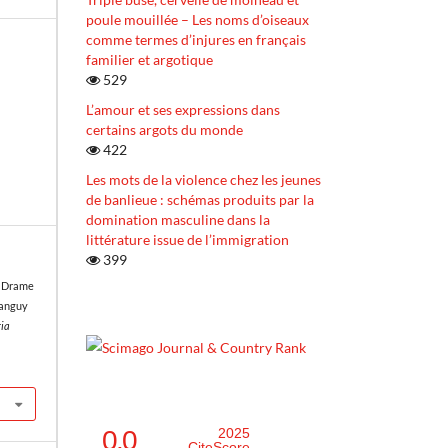
poule mouillée – Les noms d’oiseaux
comme termes d’injures en français
familier et argotique
529
L’amour et ses expressions dans
certains argots du monde
422
Les mots de la violence chez les jeunes
de banlieue : schémas produits par la
domination masculine dans la
littérature issue de l’immigration
399
t Drame
Tanguy
ria
0.0
2025
CiteScore