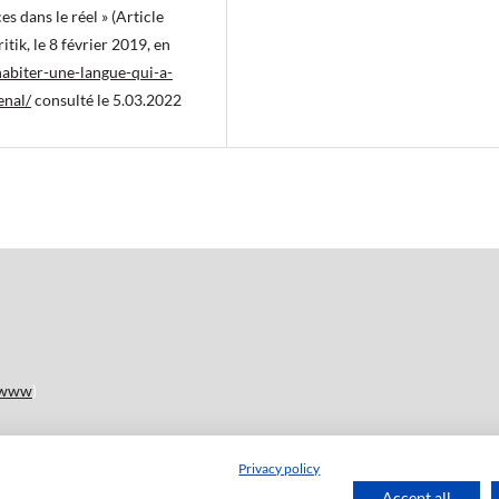
s dans le réel » (Article
itik, le 8 février 2019, en
habiter-une-langue-qui-a-
enal/
consulté le 5.03.2022
www
)
Privacy policy
disponible sur le site en Open Access : (
lien
)
Accept all