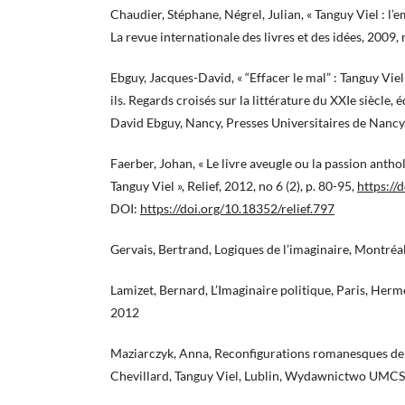
Chaudier, Stéphane, Négrel, Julian, « Tanguy Viel : l’e
La revue internationale des livres et des idées, 2009, 
Ebguy, Jacques-David, « “Effacer le mal” : Tanguy Viel et
ils. Regards croisés sur la littérature du XXIe siècle
David Ebguy, Nancy, Presses Universitaires de Nancy,
Faerber, Johan, « Le livre aveugle ou la passion anth
Tanguy Viel », Relief, 2012, no 6 (2), p. 80-95,
https://
DOI:
https://doi.org/10.18352/relief.797
Gervais, Bertrand, Logiques de l’imaginaire, Montréa
Lamizet, Bernard, L’Imaginaire politique, Paris, Herm
2012
Maziarczyk, Anna, Reconfigurations romanesques de 
Chevillard, Tanguy Viel, Lublin, Wydawnictwo UMCS