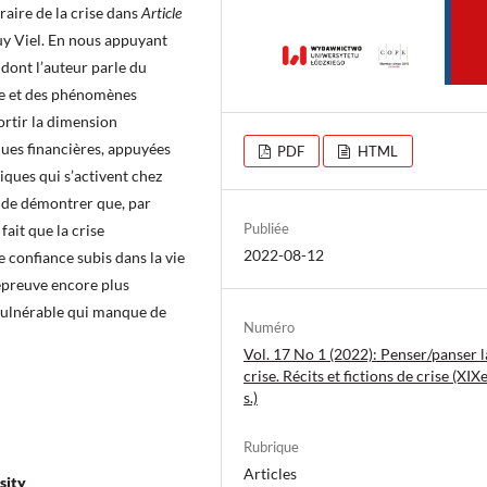
éraire de la crise dans
Article
guy Viel. En nous appuyant
 dont l’auteur parle du
e et des phénomènes
ortir la dimension
ques financières, appuyées
PDF
HTML
ques qui s’activent chez
st de démontrer que, par
Publiée
 fait que la crise
2022-08-12
e confiance subis dans la vie
 épreuve encore plus
u vulnérable qui manque de
Numéro
Vol. 17 No 1 (2022): Penser/panser l
crise. Récits et fictions de crise (XI
s.)
Rubrique
Articles
sity