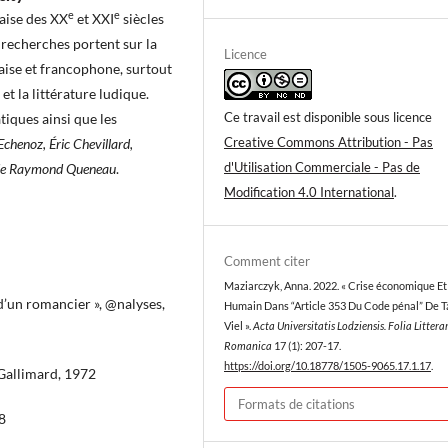
e
e
aise des XX
et XXI
siècles
 recherches portent sur la
Licence
aise et francophone, surtout
 et la littérature ludique.
Ce travail est disponible sous licence
atiques ainsi que les
Creative Commons Attribution - Pas
chenoz, Éric Chevillard,
d'Utilisation Commerciale - Pas de
e de Raymond Queneau
.
Modification 4.0 International
.
Comment citer
Maziarczyk, Anna. 2022. « Crise économique E
d’un romancier », @nalyses,
Humain Dans “Article 353 Du Code pénal” De 
Viel ».
Acta Universitatis Lodziensis. Folia Littera
Romanica
17 (1): 207-17.
https://doi.org/10.18778/1505-9065.17.1.17
.
 Gallimard, 1972
Formats de citations
08