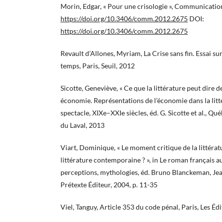
Morin, Edgar, « Pour une crisologie », Communication
https://doi.org/10.3406/comm.2012.2675
DOI:
https://doi.org/10.3406/comm.2012.2675
Revault d’Allones, Myriam, La Crise sans fin. Essai s
temps, Paris, Seuil, 2012
Sicotte, Geneviève, « Ce que la littérature peut dire de
économie. Représentations de l’économie dans la litté
spectacle, XIXe–XXIe siècles, éd. G. Sicotte et al., Qu
du Laval, 2013
Viart, Dominique, « Le moment critique de la littéra
littérature contemporaine ? », in Le roman français a
perceptions, mythologies, éd. Bruno Blanckeman, Jea
Prétexte Éditeur, 2004, p. 11-35
Viel, Tanguy, Article 353 du code pénal, Paris, Les Éd