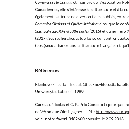
Comprendre le Canada
et membre de l’Association Pol
Canadiennes, elle s’intéresse à la littérature et à la c
également l’auteure de divers articles publiés, entre 
Romanica Silesiana
et
Quêtes littéraires
ainsi que la cor
Spiritualis aux
XX
e
et XXI
e
siècles
(2016) et du numéro 9
(2017). Ses recherches actuelles se concentrent auto
(post)sécularisme dans la littérature française et qué
Références
Bieńkowski, Ludomir et al. (dir.), Encyklopedia katolick
Uniwersytet Lubelski, 1989
Carreau, Nicolas et G. P., Prix Goncourt : pourquoi not
de Véronique Olmi, gagner ; URL :
http://www.europe
voici-notre-favori-3482600
consulté le 2.09.2018