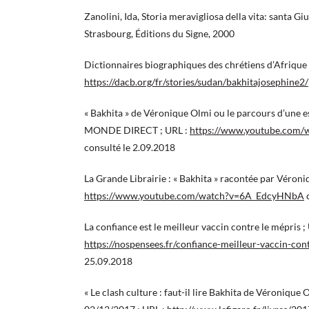
Zanolini, Ida, Storia meravigliosa della vita: santa G
Strasbourg, Éditions du Signe, 2000
Dictionnaires biographiques des chrétiens d’Afrique 
https://dacb.org/fr/stories/sudan/bakhitajosephine2/
« Bakhita » de Véronique Olmi ou le parcours d’une 
MONDE DIRECT ; URL :
https://www.youtube.com
consulté le 2.09.2018
La Grande Librairie : « Bakhita » racontée par Véroni
https://www.youtube.com/watch?v=6A_EdcyHNbA
c
La confiance est le meilleur vaccin contre le mépris ;
https://nospensees.fr/confiance-meilleur-vaccin-con
25.09.2018
« Le clash culture : faut-il lire Bakhita de Véronique O