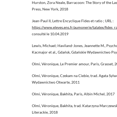
Hurston, Zora Neale, Barracoon: The Story of the Las
Press, New York, 2018
Jean-Paul II, Lettre Encyclique Fides et ratio ; URL :
https://www.eleves.ens.fr/aumonerie/talatex/fides_ra
consulté le 10.04.2019
Lewis, Michael; Haviland-Jones, Jeannette M., Psycho
Kacmajor et al., Gdańsk, Gdańskie Wydawnictwo Psy
Olmi, Véronique, Le Premier amour, Paris, Grasset, 
Olmi, Véronique, Czekam na Ciebie, trad. Agata Syl
Wydawnictwo Otwarte, 2011
Olmi, Véronique, Bakhita, Paris, Albin Michel, 2017
Olmi, Véronique, Bakhita, trad. Katarzyna Marcze
Literackie, 2018