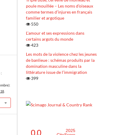
poule mouillée – Les noms d’oiseaux
comme termes d’injures en français
familier et argotique
550
L’amour et ses expressions dans
certains argots du monde
423
Les mots de la violence chez les jeunes
de banlieue : schémas produits par la
domination masculine dans la
littérature issue de l’immigration
 :
399
cembre):
.18
.
0.0
2025
CiteScore