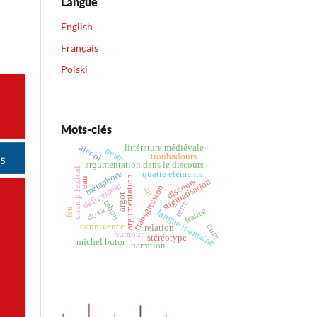
Langue
English
Français
Polski
Mots-clés
alcool
littérature médiévale
peste
troubadours
argumentation dans le discours
champ lexical
métaphore
quatre éléments
argumentation
eau
stigmatisation
discours
défigement
transgression
air
argot
tabou
terre
doxa
france
feu
langue roumaine
connivence
cure
relation
humour
stéréotype
michel butor
narration