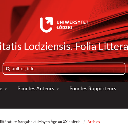
tatis Lodziensis. Folia Litte
ue
Pour les Auteurs
Pour les Rapporteurs
littérature française du Moyen Âge au XXIe siècle
/
Articles