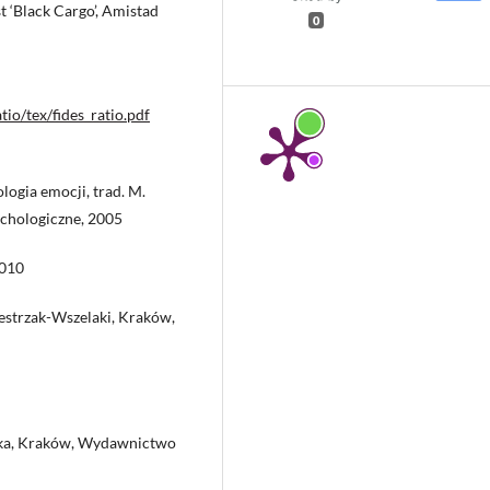
t ‘Black Cargo’, Amistad
0
tio/tex/fides_ratio.pdf
logia emocji, trad. M.
chologiczne, 2005
2010
westrzak-Wszelaki, Kraków,
wska, Kraków, Wydawnictwo