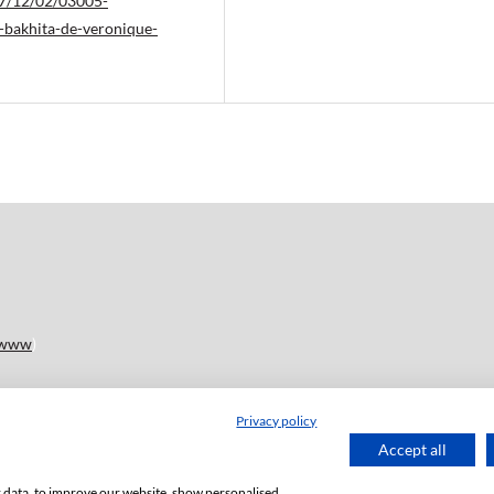
017/12/02/03005-
-bakhita-de-veronique-
www
)
Privacy policy
disponible sur le site en Open Access : (
lien
)
Accept all
. Pour plus d'informations, veuillez contacter :
ksiegarnia@uni.lodz.pl
or data, to improve our website, show personalised