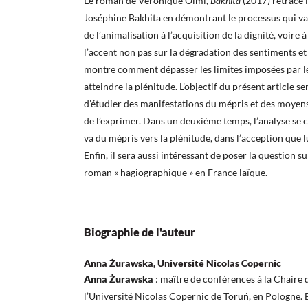
Le roman de Véronique Olmi,
Bakhita
(2017) retrace l
Joséphine Bakhita en démontrant le processus qui va 
de l’animalisation à l’acquisition de la dignité, voire à
l’accent non pas sur la dégradation des sentiments et 
montre comment dépasser les limites imposées par le
atteindre la plénitude. L’objectif du présent article s
d’étudier des manifestations du mépris et des moyens
de l’exprimer. Dans un deuxième temps, l’analyse se c
va du mépris vers la plénitude, dans l’acception que 
Enfin, il sera aussi intéressant de poser la question s
roman « hagiographique » en France laïque.
Biographie de l'auteur
Anna Żurawska, Université Nicolas Copernic
Anna Żurawska
: maître de conférences à la Chaire
l’Université Nicolas Copernic de Toruń, en Pologne