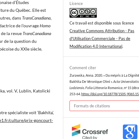
onaise d’Études
Licence
ulture du Québec. Elle est
autres, dans
TransCanadiana
,
Ce travail est disponible sous licence
édactrice de l’ouvrage
Homo
Creative Commons Attribution - Pas
 de la revue
TransCanadiana
d'Utilisation Commerciale - Pas de
ur de la question du
Modification 4.0 International
.
bécoise du XXIe siècle.
Comment citer
Żurawska, Anna. 2020. « Du mépris à La Dignité
Bakhita De Véronique Olmi ».
Acta Universitatis
Lodziensis. Folia Litteraria Romanica
, nᵒ 15 (dé
a, vol. V, Lublin, Katolicki
253-64.
https://doi.org/10.18778/1505-9065.15
Formats de citations
re spécialiste voit ‘Bakhita’,
1.fr/culture/prix-goncourt-