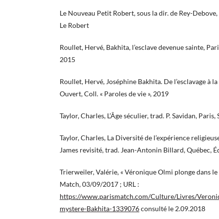
Le Nouveau Petit Robert, sous la dir. de Rey-Debove, 
Le Robert
Roullet, Hervé, Bakhita, l’esclave devenue sainte, Par
2015
Roullet, Hervé, Joséphine Bakhita. De l’esclavage à la 
Ouvert, Coll. « Paroles de vie », 2019
Taylor, Charles, L’Âge séculier, trad. P. Savidan, Paris,
Taylor, Charles, La Diversité de l’expérience religieu
James revisité, trad. Jean-Antonin Billard, Québec, 
Trierweiler, Valérie, « Véronique Olmi plonge dans le 
Match, 03/09/2017 ; URL :
https://www.parismatch.com/Culture/Livres/Veroni
mystere-Bakhita-1339076
consulté le 2.09.2018