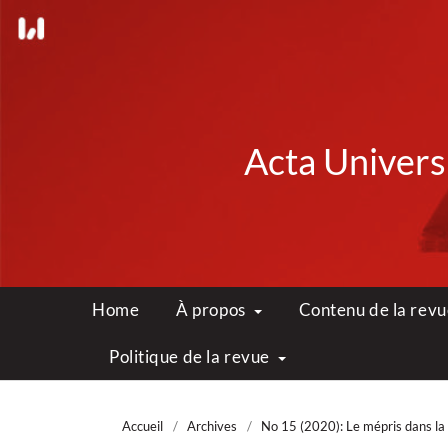
Acta Universi
Home
À propos
Contenu de la rev
Politique de la revue
Accueil
/
Archives
/
No 15 (2020): Le mépris dans la 