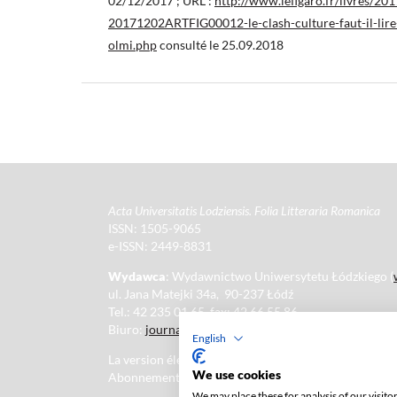
02/12/2017 ; URL :
http://www.lefigaro.fr/livres/2
20171202ARTFIG00012-le-clash-culture-faut-il-lire
olmi.php
consulté le 25.09.2018
Acta Universitatis Lodziensis. Folia Litteraria Romanica
ISSN: 1505-9065
e-ISSN: 2449-8831
Wydawca
: Wydawnictwo Uniwersytetu Łódzkiego (
ul. Jana Matejki 34a, 90-237 Łódź
Tel.: 42 235 01 65, fax: 42 66 55 86
Biuro:
journals@uni.lodz.pl
English
La version électronique de la revue est intégralement 
We use cookies
Abonnement payant pour la version papier uniquement
We may place these for analysis of our visit