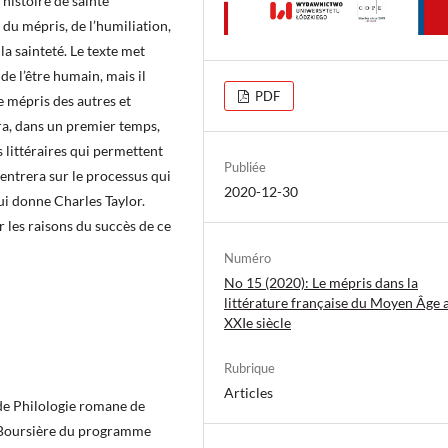
’histoire de sainte
du mépris, de l’humiliation,
 la sainteté. Le texte met
de l’être humain, mais il
PDF
 mépris des autres et
era, dans un premier temps,
 littéraires qui permettent
Publiée
entrera sur le processus qui
2020-12-30
lui donne Charles Taylor.
ur les raisons du succès de ce
Numéro
No 15 (2020): Le mépris dans la
littérature française du Moyen Âge 
XXIe siècle
Rubrique
Articles
 de Philologie romane de
. Boursière du programme