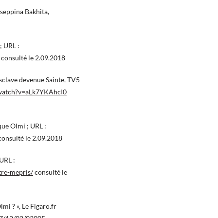
iuseppina Bakhita,
; URL :
consulté le 2.09.2018
esclave devenue Sainte, TV5
/watch?v=aLk7YKAhcI0
que Olmi ; URL :
onsulté le 2.09.2018
 URL :
tre-mepris/
consulté le
lmi ? », Le Figaro.fr