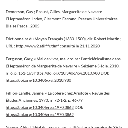
Demerson, Guy ; Proust, Gilles, Marguerite de Navarre
L’Heptaméron. Index, Clermont-Ferrand, Presses Universitaires
Blaise Pascal, 2005
Dictionnaire du Moyen Français (1330-1500), dir. Robert Martin ;
URL :
http://www2.atilf.fr/dmf
consulté le 21.11.2020
Ferguson, Gary, « Mal de vivre, mal croire : l’anticléricalisme dans
L’Heptaméron de Marguerite de Navarre », Seizième Siècle, 2010,
n° 6, p. 151-163
https://doi.org/10.3406/xvi.2010.980
DOI:
https://doi.org/10.3406/xvi.2010.980
Fillion-Lahille, Janine, « La colère chez Aristote », Revue des
Études Anciennes, 1970, n° 72-1-2, p. 46-79
https://doi.org/10.3406/rea.1970.3862
DOI:
https://doi.org/10.3406/rea.1970.3862
Gennaï, Aldo, L’Idéal du repos dans la littérature française du XVIe