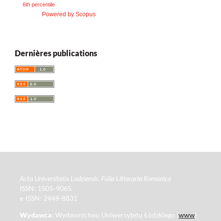
6th percentile
Powered by Scopus
Dernières publications
Acta Universitatis Lodziensis. Folia Litteraria Romanica
ISSN: 1505-9065
e-ISSN: 2449-8831
Wydawca
: Wydawnictwo Uniwersytetu Łódzkiego (
www
)