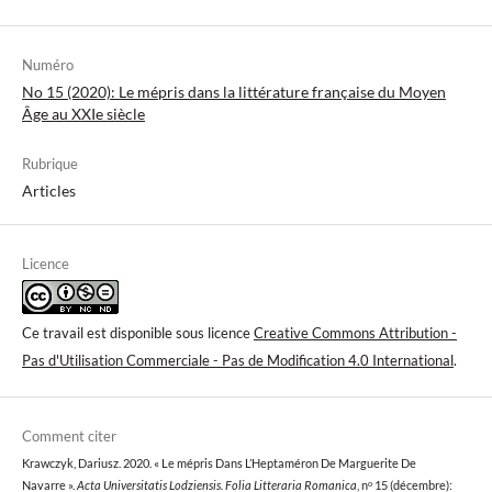
Numéro
No 15 (2020): Le mépris dans la littérature française du Moyen
Âge au XXIe siècle
Rubrique
Articles
Licence
Ce travail est disponible sous licence
Creative Commons Attribution -
Pas d'Utilisation Commerciale - Pas de Modification 4.0 International
.
Comment citer
Krawczyk, Dariusz. 2020. « Le mépris Dans L’Heptaméron De Marguerite De
Navarre ».
Acta Universitatis Lodziensis. Folia Litteraria Romanica
, nᵒ 15 (décembre):