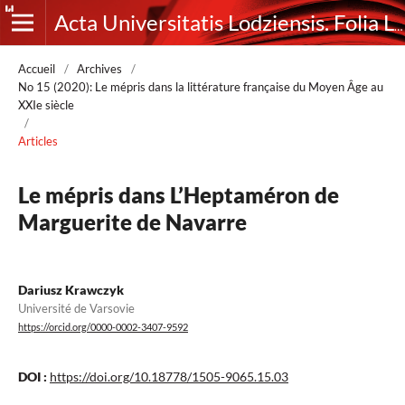
Acta Universitatis Lodziensis. Folia Litteraria Romanica
Accueil
/
Archives
/
No 15 (2020): Le mépris dans la littérature française du Moyen Âge au
XXIe siècle
/
Articles
Le mépris dans L’Heptaméron de
Marguerite de Navarre
Dariusz Krawczyk
Université de Varsovie
https://orcid.org/0000-0002-3407-9592
DOI :
https://doi.org/10.18778/1505-9065.15.03