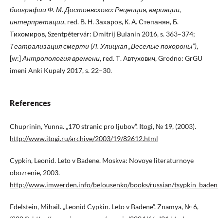
биографии Ф. М. Достоевского: Рецепция, вариации,
интерпретации
, red. В. Н. Захаров, К. А. Степанян, Б.
Тихомиров, Szentpétervár: Dmitrij Bulanin 2016, s. 363–374;
Театрализация смерти (Л. Улицкая „Веселые похороны”)
,
[w:]
Антропология времени
, red. Т. Автухович, Grodno: GrGU
imeni Anki Kupaly 2017, s. 22–30.
References
Chuprinin, Yunna. „170 stranic pro ljubov”. Itogi, № 19, (2003).
http://www.itogi.ru/archive/2003/19/82612.html
Cypkin, Leonid. Leto v Badene. Moskva: Novoye literaturnoye
obozrenie, 2003.
http://www.imwerden.info/belousenko/books/russian/tsypkin_baden
Edelstein, Mihail. „Leonid Cypkin. Leto v Badene”. Znamya, № 6,