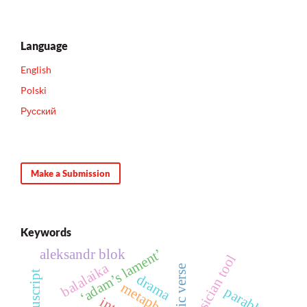
Language
English
Polski
Русский
Make a Submission
Keywords
‘adam’s lament’
aleksandr blok
musician tool
balalaika
syllabic verse
drama
metaphor
parable