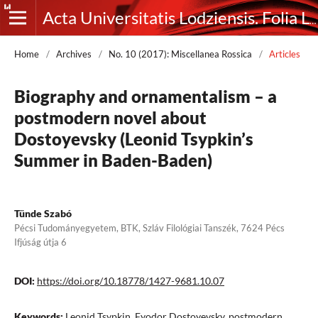
Acta Universitatis Lodziensis. Folia Litteraria Rossica
Home
/
Archives
/
No. 10 (2017): Miscellanea Rossica
/
Articles
Biography and ornamentalism – a
postmodern novel about
Dostoyevsky (Leonid Tsypkin’s
Summer in Baden-Baden)
Tünde Szabó
Pécsi Tudományegyetem, BTK, Szláv Filológiai Tanszék, 7624 Pécs
Ifjúság útja 6
DOI:
https://doi.org/10.18778/1427-9681.10.07
Keywords:
Leonid Tsypkin, Fyodor Dostoyevsky, postmodern