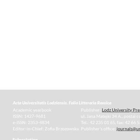
Acta Universitatis Lodziensis. Folia Litteraria Rossica
Academic yearbook
Publisher:
Lodz University Pre
ISSN: 1427-9681
ul. Jana Matejki 34 A., postal 
e-ISSN: 2353-4834
Tel.: 42 235 01 65, fax: 42 66 
Editor-in-Chief: Zofia Brzozowska
Publisher's office:
journals@un
Subscription