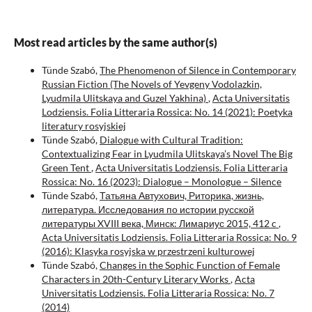
Most read articles by the same author(s)
Tünde Szabó,
The Phenomenon of Silence in Contemporary
Russian Fiction (The Novels of Yevgeny Vodolazkin,
Lyudmila Ulitskaya and Guzel Yakhina)
,
Acta Universitatis
Lodziensis. Folia Litteraria Rossica: No. 14 (2021): Poetyka
literatury rosyjskiej
Tünde Szabó,
Dialogue with Cultural Tradition:
Contextualizing Fear in Lyudmila Ulitskaya’s Novel The Big
Green Tent
,
Acta Universitatis Lodziensis. Folia Litteraria
Rossica: No. 16 (2023): Dialogue – Monologue – Silence
Tünde Szabó,
Татьяна Автухович, Риторика, жизнь,
литература. Исследования по истории русской
литературы XVIII века, Минск: Лимариус 2015, 412 c
,
Acta Universitatis Lodziensis. Folia Litteraria Rossica: No. 9
(2016): Klasyka rosyjska w przestrzeni kulturowej
Tünde Szabó,
Changes in the Sophic Function of Female
Characters in 20th-Century Literary Works
,
Acta
Universitatis Lodziensis. Folia Litteraria Rossica: No. 7
(2014)