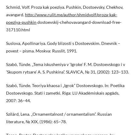
Schmid, Volf. Proza kak poeziya. Pushkin, Dostoevsky, Chekhov,
avangard.
http://www.rulit.me/author/shmidvolf/proza-kak-
poeziya-pushkin
dostoevskij-chehovavangard-download-free-
317110.html
Suslova, Apollinariya. Gody blizosti s Dostoevskim. Dnevnik –
povest – pisma. Moskva: Russlit, 1991.
Szabó, Tünde. „Tema iskusheniya v ’Igroke’ F. M. Dostoevskogo i v
’Skupom rytsare’ A. S. Pushkina”. SLAVICA, № 31, (2002): 123–133.
Szabó, Tünde. Teoriya khaosa i „Igrok” Dostoevskogo. In: Poetika
Dostoevskogo. Stati i zametki. Riga: LU Akadēmiskais apgāds,
2007: 36–44.
Szilárd, Lena. „Ornamentalnost / ornamentalism”. Russian
literature, № XIX, (1986): 65–78.