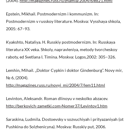
(2004).
http://magazines.russ.ru/znamia/2004/6/ed21.html
Epstein, Mikhail. Postmodernizm i kommunizm. In:
Postmodernizm v russkoy literature. Moskva: Vysshaya shkola,
2005: 67–93.
Kyakshto, Nataliya. Н. Russkiy postmodernizm. In: Russkaya
literatura XX veka. Shkoly, napravleniya, metody tvorcheskoy
raboty, ed Svetlana I. Timina. Moskva: Logos,2002: 305–326.
Lemhin, Mihail. „Doktor Cypkin i doktor Gindenburg”. Novy mir,
№ 6, (2004).
http://magazines.russ.ru/novyi_mi/2004/7/lem11.html
Levinton, Aleksandr. Roman dlinoyu v neskolko abzacev.
http://berkovich-zametki.com›Nomer37/Levintov1.htm
Saraskina, Ludmila. Dostoevsky v sozvuchiyah i prityazaniyah (ot
Pushkina do Solzhenicyna). Moskva: Russkiy put, 2006.