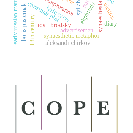
early russian manuscript
interpretation
christmas plot
synaesthesia
ekphrasis
victims
boris pasternak
lyric cycle
18th century
diary
iosif brodsky
advertisemen
synaesthetic metaphor
aleksandr chirkov