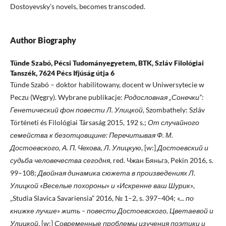
Dostoyevsky’s novels, becomes transcoded.
Author Biography
Tünde Szabó, Pécsi Tudományegyetem, BTK, Szláv Filológiai
Tanszék, 7624 Pécs Ifjúság útja 6
Tünde Szabó – doktor habilitowany, docent w Uniwersytecie w
Peczu (Węgry). Wybrane publikacje:
Родословная „Сонечки”:
Генетический фон повести Л. Улицкой
, Szombathely: Szláv
Történeti és Filológiai Társaság 2015, 192 s.;
От случайного
семейства к безотцовщине: Перечитывая Ф. М.
Достоевского, А. П. Чехова, Л. Улицкую
, [w:]
Достоевский и
судьба человечества сегодня
, red. Чжан Бяньгэ, Pekin 2016, s.
99–108;
Двойная динамика сюжета в произведениях Л.
Улицкой «Веселые похороны» и «Искренне ваш Шурик»
,
„Studia Slavica Savariensia” 2016, № 1–2, s. 397–404;
«... по
книжке лучше» жить – повести Достоевского, Цветаевой и
Улицкой
, [w:]
Современные проблемы изучения поэтики и