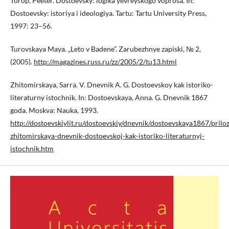
Torop, Peeter. Dostoevsky: logika yevreyskogo voprosa. In:
Dostoevsky: istoriya i ideologiya. Tartu: Tartu University Press,
1997: 23–56.
Turovskaya Maya. „Leto v Badene”. Zarubezhnye zapiski, № 2,
(2005).
http://magazines.russ.ru/zz/2005/2/tu13.html
Zhitomirskaya, Sarra. V. Dnevnik A. G. Dostoevskoy kak istoriko-
literaturny istochnik. In: Dostoevskaya, Anna. G. Dnevnik 1867
goda. Moskva: Nauka, 1993.
http://dostoevskiylit.ru/dostoevskiy/dnevnik/dostoevskaya1867/prilo
zhitomirskaya-dnevnik-dostoevskoj-kak-istoriko-literaturnyj-
istochnik.htm