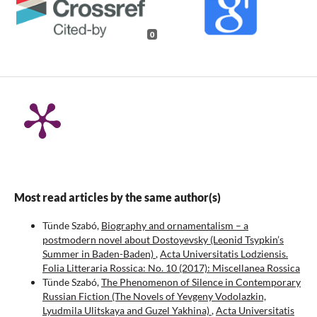
0
Most read articles by the same author(s)
Tünde Szabó,
Biography and ornamentalism – a
postmodern novel about Dostoyevsky (Leonid Tsypkin’s
Summer in Baden-Baden)
,
Acta Universitatis Lodziensis.
Folia Litteraria Rossica: No. 10 (2017): Miscellanea Rossica
Tünde Szabó,
The Phenomenon of Silence in Contemporary
Russian Fiction (The Novels of Yevgeny Vodolazkin,
Lyudmila Ulitskaya and Guzel Yakhina)
,
Acta Universitatis