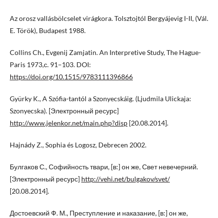
Az orosz vallásbölcselet virágkora. Tolsztojtól Bergyájevig I-II, (Vál.
E. Török), Budapest 1988.
Collins Ch., Evgenij Zamjatin. An Interpretive Study, The Hague-
Paris 1973,с. 91–103. DOI:
https://doi.org/10.1515/9783111396866
Gyürky K., A Szófia-tantól a Szonyecskáig. (Ljudmila Ulickaja:
Szonyecska). [Электронный ресурс]
http://www.jelenkor.net/main.php?disp
[20.08.2014].
Hajnády Z., Sophia és Logosz, Debrecen 2002.
Булгаков С., Софийность твари, [в:] он же, Свет невечерний.
[Электронный ресурс]
http://vehi.net/bulgakov/svet/
[20.08.2014].
Достоевский Ф. М., Преступление и наказание, [в:] он же,