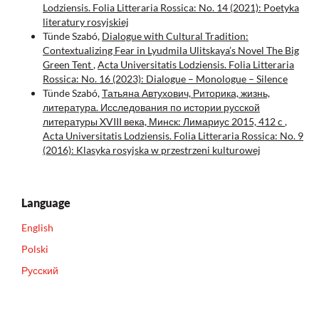
Lodziensis. Folia Litteraria Rossica: No. 14 (2021): Poetyka
literatury rosyjskiej
Tünde Szabó,
Dialogue with Cultural Tradition:
Contextualizing Fear in Lyudmila Ulitskaya’s Novel The Big
Green Tent
,
Acta Universitatis Lodziensis. Folia Litteraria
Rossica: No. 16 (2023): Dialogue – Monologue – Silence
Tünde Szabó,
Татьяна Автухович, Риторика, жизнь,
литература. Исследования по истории русской
литературы XVIII века, Минск: Лимариус 2015, 412 c
,
Acta Universitatis Lodziensis. Folia Litteraria Rossica: No. 9
(2016): Klasyka rosyjska w przestrzeni kulturowej
Language
English
Polski
Русский