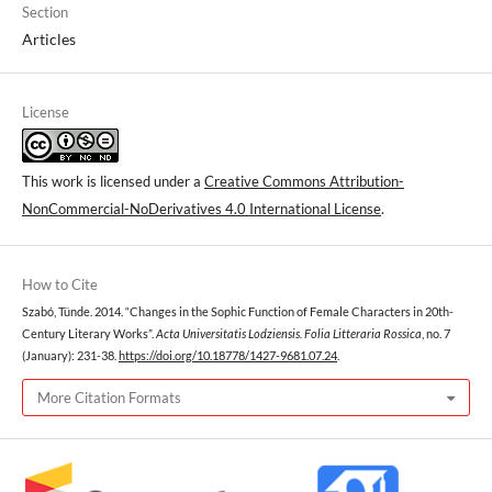
Section
Articles
License
This work is licensed under a
Creative Commons Attribution-
NonCommercial-NoDerivatives 4.0 International License
.
How to Cite
Szabó, Tünde. 2014. “Changes in the Sophic Function of Female Characters in 20th-
Century Literary Works”.
Acta Universitatis Lodziensis. Folia Litteraria Rossica
, no. 7
(January): 231-38.
https://doi.org/10.18778/1427-9681.07.24
.
More Citation Formats