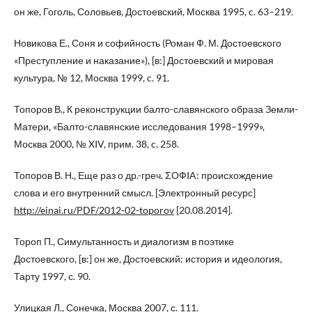
он же, Гоголь, Соловьев, Достоевский, Москва 1995, c. 63–219.
Новикова Е., Соня и софийность (Роман Ф. М. Достоевского
«Преступление и наказание»), [в:] Достоевский и мировая
культура, № 12, Москва 1999, c. 91.
Топоров В., К реконструкции балто-славянского образа Земли-
Матери, «Балто-славянские исследования 1998–1999»,
Москва 2000, № XIV, прим. 38, c. 258.
Топоров В. Н., Еще раз о др.-греч. ƩОФIA: происхождение
слова и его внутренний смысл. [Электронный ресурс]
http://einai.ru/PDF/2012-02-toporov
[20.08.2014].
Тороп П., Симультанность и диалогизм в поэтике
Достоевского, [в:] он же, Достоевский: история и идеология,
Тарту 1997, с. 90.
Улицкая Л., Сонечка, Москва 2007, с. 111.