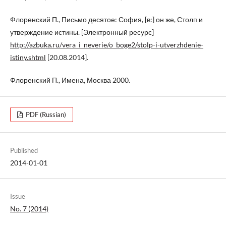
Флоренский П., Письмо десятое: София, [в:] он же, Столп и
утверждение истины. [Электронный ресурс]
http://azbuka.ru/vera_i_neverie/o_boge2/stolp-i-utverzhdenie-
istiny.shtml
[20.08.2014].
Флоренский П., Имена, Москва 2000.
PDF (Russian)
Published
2014-01-01
Issue
No. 7 (2014)